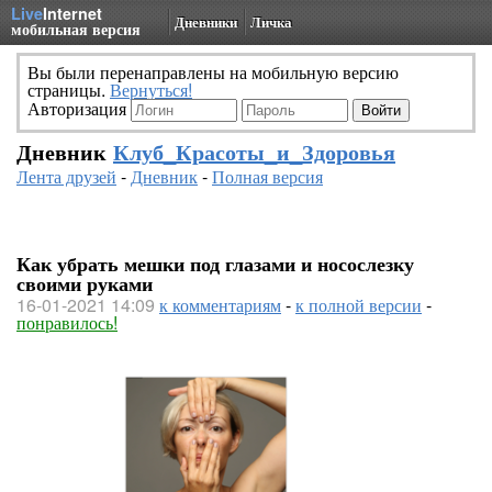
Live
Internet
Дневники
Личка
мобильная версия
Вы были перенаправлены на мобильную версию
страницы.
Вернуться!
Авторизация
Дневник
Клуб_Красоты_и_Здоровья
Лента друзей
-
Дневник
-
Полная версия
Как убрать мешки под глазами и носослезку
своими руками
16-01-2021 14:09
к комментариям
-
к полной версии
-
понравилось!