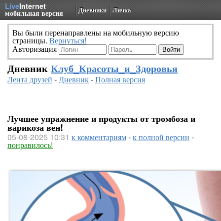
Live
Internet
Дневники
Личка
мобильная версия
Вы были перенаправлены на мобильную версию
страницы.
Вернуться!
Авторизация
Дневник
Клуб_Красоты_и_Здоровья
Лента друзей
-
Дневник
-
Полная версия
Лучшее упражнение и продукты от тромбоза и
варикоза вен!
05-08-2025 10:31
к комментариям
-
к полной версии
-
понравилось!