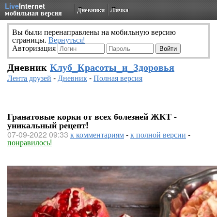
Live
Internet
Дневники
Личка
мобильная версия
Вы были перенаправлены на мобильную версию
страницы.
Вернуться!
Авторизация
Дневник
Клуб_Красоты_и_Здоровья
Лента друзей
-
Дневник
-
Полная версия
Гранатовые корки от всех болезней ЖКТ -
уникальный рецепт!
07-09-2022 09:33
к комментариям
-
к полной версии
-
понравилось!