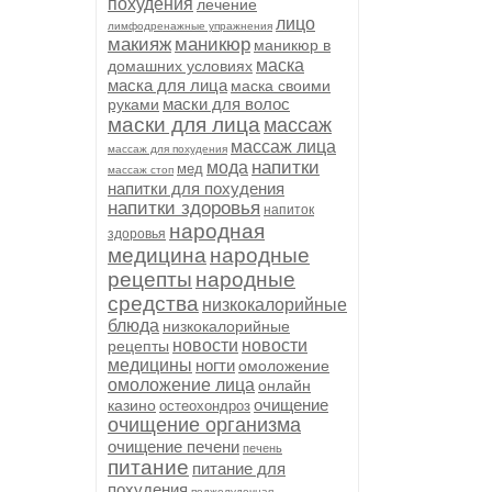
похудения
лечение
лицо
лимфодренажные упражнения
макияж
маникюр
маникюр в
маска
домашних условиях
маска для лица
маска своими
маски для волос
руками
маски для лица
массаж
массаж лица
массаж для похудения
напитки
мода
мед
массаж стоп
напитки для похудения
напитки здоровья
напиток
народная
здоровья
медицина
народные
рецепты
народные
средства
низкокалорийные
блюда
низкокалорийные
новости
новости
рецепты
медицины
ногти
омоложение
омоложение лица
онлайн
очищение
казино
остеохондроз
очищение организма
очищение печени
печень
питание
питание для
похудения
поджелудочная