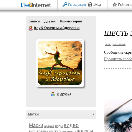
Регистрация
Вход
Рейтинги
Записи
Друзья
Комментарии
Клуб Красоты и Здоровья
ШЕСТЬ 
+ в цитатник
Cообщение скры
Прочитать сооб
В друзья
Метки
-
видео
Маски
бады
артрит
волосы
висцеральный жир
витамины