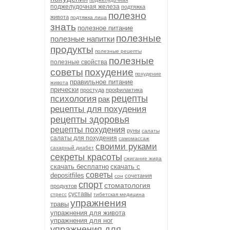
поджелудочная железа
подтяжка
полезно
живота
подтяжка лица
знать
полезное питание
полезные
полезные напитки
продукты
полезные рецепты
полезные
полезные свойства
советы
похудение
похудение
правильное питание
живота
прически
простуда
профилактика
рецепты
психология
рак
рецепты для похудения
рецепты здоровья
рецепты похудения
руны
салаты
салаты для похудения
самомассаж
своими руками
сахарный диабет
секреты красоты
сжигание жира
скачать бесплатно
скачать с
советы
depositfiles
сочетания
сон
спорт
стоматология
продуктов
суставы
стресс
тибетская медицина
упражнения
травы
упражнения для живота
упражнения для ног
упражнения для