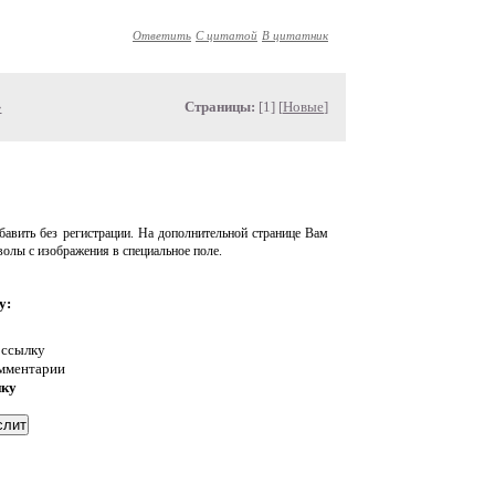
Ответить
С цитатой
В цитатник
»
Страницы:
[1] [
Новые
]
авить без регистрации. На дополнительной странице Вам
волы с изображения в специальное поле.
у:
 ссылку
омментарии
нку