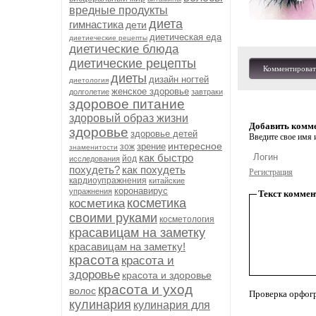
вредные продукты
диета
гимнастика
дети
диетическая еда
диетиеческие рецепты
диетические блюда
диетические рецепты
Комментироват
диеты
дизайн ногтей
диетология
женское здоровье
долголетие
завтраки
здоровое питание
здоровый образ жизни
Добавить комм
здоровье
здоровье детей
Введите свое имя и
интересное
зрение
зож
знаменитости
как быстро
йод
исследования
похудеть?
как похудеть
Регистрация
кардиоупражнения
китайские
коронавирус
упражнения
Текст коммен
косметика
косметика
своими руками
косметология
красавицам на заметку
красавицам на заметку!
красота
красота и
здоровье
красота и здоровье
красота и уход
волос
Проверка орфог
кулинария
кулинария для