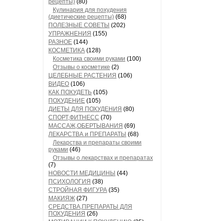
рецепты)
(80)
Кулинария для похудения
(диетические рецепты)
(68)
ПОЛЕЗНЫЕ СОВЕТЫ
(202)
УПРАЖНЕНИЯ
(155)
РАЗНОЕ
(144)
КОСМЕТИКА
(128)
Косметика своими руками
(100)
Отзывы о косметике
(2)
ЦЕЛЕБНЫЕ РАСТЕНИЯ
(106)
ВИДЕО
(106)
КАК ПОХУДЕТЬ
(105)
ПОХУДЕНИЕ
(105)
ДИЕТЫ ДЛЯ ПОХУДЕНИЯ
(80)
СПОРТ,ФИТНЕСС
(70)
МАССАЖ,ОБЕРТЫВАНИЯ
(69)
ЛЕКАРСТВА и ПРЕПАРАТЫ
(68)
Лекарства и препараты своими
руками
(46)
Отзывы о лекарствах и препаратах
(7)
НОВОСТИ МЕДИЦИНЫ
(44)
ПСИХОЛОГИЯ
(38)
СТРОЙНАЯ ФИГУРА
(35)
МАКИЯЖ
(27)
СРЕДСТВА,ПРЕПАРАТЫ ДЛЯ
ПОХУДЕНИЯ
(26)