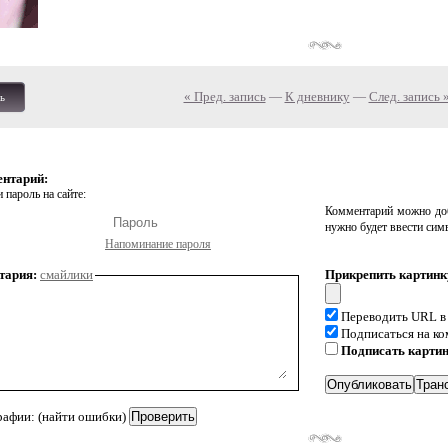
« Пред. запись
—
К дневнику
—
След. запись 
ь
ентарий:
 пароль на сайте:
Комментарий можно доб
нужно будет ввести сим
Напоминание пароля
тария:
смайлики
Прикрепить картинк
Переводить URL в
Подписаться на к
Подписать карти
рафии: (найти ошибки)