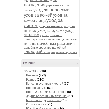
похудения
упражнения для
уход за волосами
спины
уход за кожей
уход за
уход за
кожей лица
лицом
уход за ногами
уход за
уход за руками
уход
ногтями
за телом
фитнесс
фитнес
целебные
фитотерапия
холестерин
целебные растения
напитки
целебные средства
целебный
чай
напиток
эзотерика
эликсир здоровья
Рубрики
-
ЗДОРОВЬЕ
(961)
Питание
(272)
Разное
(210)
Болезни суставов и костей
(69)
Профилактика
(63)
Простуда,ОРВИ,ОРЗ, Грипп
(48)
Другие болезни и их лечение
(37)
Болезни и здоровье глаз
(25)
Стоматология
(25)
РАК: борьба и лечение
(24)