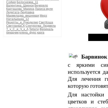
София
Белоснежка_11
Валентина_Шиенок
Вечерело
Карташова_Марина
Лариса-муля
Ледитата
Людпавна
Мармеладка_вишневая
Мерз
Натальюшка_12
Рецепты_и_Рукоделие
СветКоша
СветланкаСК
Снегурочка_Людмила
Т_у_С_и_Ч_к_А
Тибати
Фериналь
бекарчик
елена_фурс
карга
Барвинок
с яркими син
используется д
Для лечения г
которую готовя
Для настойки 
цветков и сте