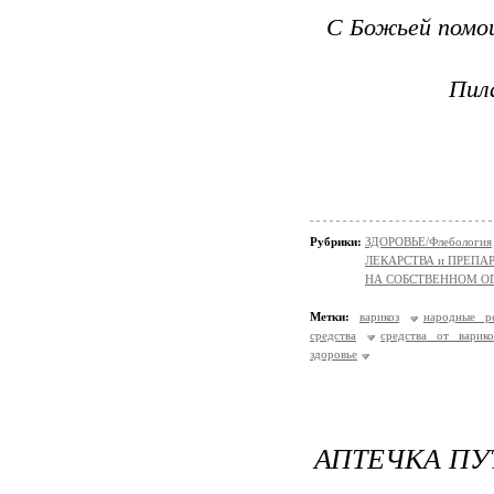
С Божьей помо
Пил
Рубрики:
ЗДОРОВЬЕ/Флебология
ЛЕКАРСТВА и ПРЕПАРАТ
НА СОБСТВЕННОМ О
Метки:
варикоз
народные р
средства
средства от варико
здоровье
АПТЕЧКА П