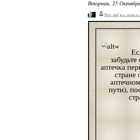
Вторник, 25 Октября
Вит-лий
все записи 
Ес
забудьте
аптечка пер
стране 
аптечном
пути), по
стр