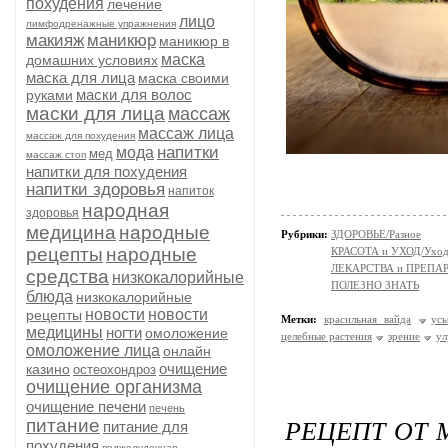
похудения
лечение
лицо
лимфодренажные упражнения
макияж
маникюр
маникюр в
маска
домашних условиях
маска для лица
маска своими
маски для волос
руками
маски для лица
массаж
массаж лица
массаж для похудения
напитки
мода
мед
массаж стоп
напитки для похудения
напитки здоровья
напиток
народная
здоровья
медицина
народные
Рубрики:
ЗДОРОВЬЕ/Разное
рецепты
народные
КРАСОТА и УХОД/Уход 
ЛЕКАРСТВА и ПРЕПАРАТ
средства
низкокалорийные
ПОЛЕЗНО ЗНАТЬ
блюда
низкокалорийные
новости
новости
рецепты
Метки:
красильная вайда
усь
медицины
ногти
омоложение
целебные растения
зрение
ул
омоложение лица
онлайн
очищение
казино
остеохондроз
очищение организма
очищение печени
печень
РЕЦЕПТ ОТ 
питание
питание для
похудения
поджелудочная