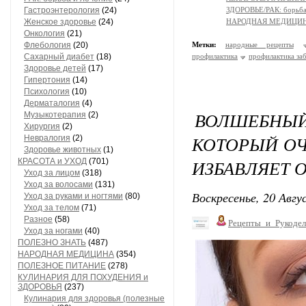
Гастроэнтерология
(24)
ЗДОРОВЬЕ/РАК: борьба
Женское здоровье
(24)
НАРОДНАЯ МЕДИЦИ
Онкология
(21)
Флебология
(20)
Метки:
народные рецепты
Сахарный диабет
(18)
профилактика
профилактика за
Здоровье детей
(17)
Гипертония
(14)
Психология
(10)
Дерматалогия
(4)
ВОЛШЕБН
Музыкотерапия
(2)
Хирургия
(2)
КОТОРЫЙ О
Невралогия
(2)
Здоровье животных
(1)
ИЗБАВЛЯЕТ О
КРАСОТА и УХОД
(701)
Уход за лицом
(318)
Уход за волосами
(131)
Воскресенье, 20 Авгу
Уход за руками и ногтями
(80)
Уход за телом
(71)
Разное
(58)
Рецепты_и_Рукодел
Уход за ногами
(40)
ПОЛЕЗНО ЗНАТЬ
(487)
НАРОДНАЯ МЕДИЦИНА
(354)
ПОЛЕЗНОЕ ПИТАНИЕ
(278)
КУЛИНАРИЯ ДЛЯ ПОХУДЕНИЯ и
ЗДОРОВЬЯ
(237)
Кулинария для здоровья (полезные