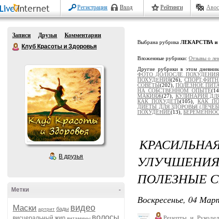
Регистрация
Вход
Рейтинги
Авос
Записи
Друзья
Комментарии
Выбрана рубрика
ЛЕКАРСТВА и
Клуб Красоты и Здоровья
Вложенные рубрики:
Отзывы о ле
Другие рубрики в этом дневни
ФОТО ДО/ПОСЛЕ ПОХУДЕНИЯ
ПОХУДЕНИЯ
(26),
СПОРТ,ФИТН
СОВЕТЫ
(202),
ПОЛЕЗНОЕ ПИТ
НА СОБСТВЕННОМ ОПЫТЕ
(1
МАКИЯЖ
(27),
КУЛИНАРИЯ ДЛ
КАК ПОХУДЕТЬ
(105),
КАК ПО
ДИЕТЫ ДЛЯ ЗДОРОВЬЯ (ЛЕЧЕ
ПОХУДЕНИЕ
(13),
БЕРЕМЕННОС
КРАСИЛЬН
УЛУЧШЕН
В друзья
ПОЛЕЗНЫЕ С
Метки
-
Воскресенье, 04 Март
видео
Маски
бады
артрит
волосы
Рецепты_и_Рукодел
висцеральный жир
витамины