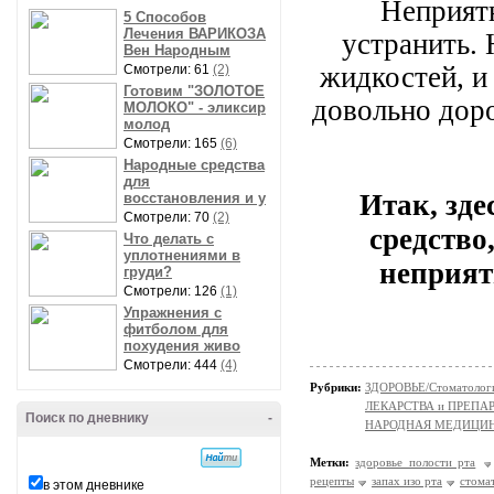
Неприят
5 Способов
Лечения ВАРИКОЗА
устранить.
Вен Народным
жидкостей, и
Смотрели: 61
(2)
Готовим "ЗОЛОТОЕ
довольно дор
МОЛОКО" - эликсир
молод
Смотрели: 165
(6)
Народные средства
для
Итак, зде
восстановления и у
Смотрели: 70
(2)
средство
Что делать с
уплотнениями в
неприят
груди?
Смотрели: 126
(1)
Упражнения с
фитболом для
похудения живо
Смотрели: 444
(4)
Рубрики:
ЗДОРОВЬЕ/Стоматолог
ЛЕКАРСТВА и ПРЕПАРАТ
Поиск по дневнику
-
НАРОДНАЯ МЕДИЦИ
Метки:
здоровье полости рта
рецепты
запах изо рта
стома
в этом дневнике