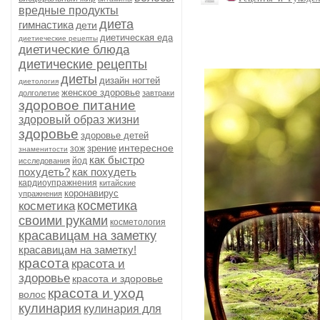
вредные продукты
диета
гимнастика
дети
диетическая еда
диетиеческие рецепты
диетические блюда
диетические рецепты
диеты
дизайн ногтей
диетология
женское здоровье
долголетие
завтраки
здоровое питание
здоровый образ жизни
здоровье
здоровье детей
интересное
зрение
зож
знаменитости
как быстро
йод
исследования
похудеть?
как похудеть
кардиоупражнения
китайские
коронавирус
упражнения
косметика
косметика
своими руками
косметология
красавицам на заметку
красавицам на заметку!
красота
красота и
здоровье
красота и здоровье
красота и уход
волос
кулинария
кулинария для