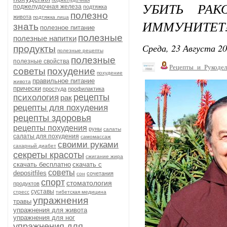
УБИТЬ РАК
поджелудочная железа
подтяжка
полезно
живота
подтяжка лица
ИММУНИТЕТ
знать
полезное питание
полезные
полезные напитки
Среда, 23 Августа 20
продукты
полезные рецепты
полезные
полезные свойства
Рецепты_и_Рукодел
советы
похудение
похудение
правильное питание
живота
прически
простуда
профилактика
рецепты
психология
рак
рецепты для похудения
рецепты здоровья
рецепты похудения
руны
салаты
салаты для похудения
самомассаж
своими руками
сахарный диабет
секреты красоты
сжигание жира
скачать бесплатно
скачать с
советы
depositfiles
сочетания
сон
спорт
стоматология
продуктов
суставы
стресс
тибетская медицина
упражнения
травы
упражнения для живота
упражнения для ног
упражнения для