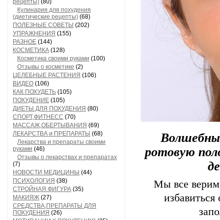
рецепты)
(80)
Кулинария для похудения
(диетические рецепты)
(68)
ПОЛЕЗНЫЕ СОВЕТЫ
(202)
УПРАЖНЕНИЯ
(155)
РАЗНОЕ
(144)
КОСМЕТИКА
(128)
Косметика своими руками
(100)
Отзывы о косметике
(2)
ЦЕЛЕБНЫЕ РАСТЕНИЯ
(106)
ВИДЕО
(106)
КАК ПОХУДЕТЬ
(105)
ПОХУДЕНИЕ
(105)
ДИЕТЫ ДЛЯ ПОХУДЕНИЯ
(80)
СПОРТ,ФИТНЕСС
(70)
МАССАЖ,ОБЕРТЫВАНИЯ
(69)
ЛЕКАРСТВА и ПРЕПАРАТЫ
(68)
Волшебны
Лекарства и препараты своими
ротовую поло
руками
(46)
Отзывы о лекарствах и препаратах
д
(7)
НОВОСТИ МЕДИЦИНЫ
(44)
ПСИХОЛОГИЯ
(38)
Мы все верим,
СТРОЙНАЯ ФИГУРА
(35)
избавиться 
МАКИЯЖ
(27)
СРЕДСТВА,ПРЕПАРАТЫ ДЛЯ
запо
ПОХУДЕНИЯ
(26)