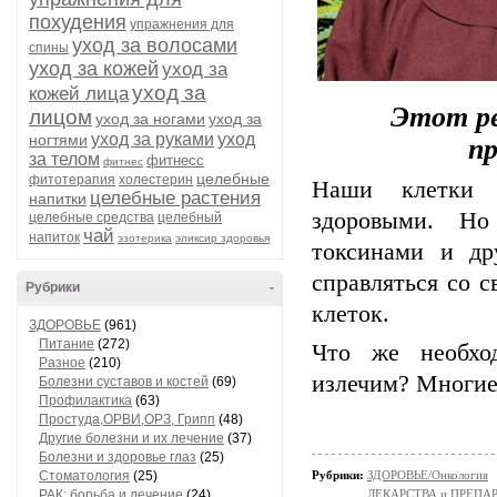
похудения
упражнения для
уход за волосами
спины
уход за кожей
уход за
уход за
кожей лица
Этот р
лицом
уход за ногами
уход за
уход за руками
уход
ногтями
п
за телом
фитнесс
фитнес
целебные
фитотерапия
холестерин
Наши клетки 
целебные растения
напитки
здоровыми. Но
целебные средства
целебный
чай
напиток
эзотерика
эликсир здоровья
токсинами и др
справляться со 
Рубрики
-
клеток.
ЗДОРОВЬЕ
(961)
Питание
(272)
Что же необход
Разное
(210)
излечим? Многие 
Болезни суставов и костей
(69)
Профилактика
(63)
Простуда,ОРВИ,ОРЗ, Грипп
(48)
Другие болезни и их лечение
(37)
Болезни и здоровье глаз
(25)
Стоматология
(25)
Рубрики:
ЗДОРОВЬЕ/Онкология
РАК: борьба и лечение
(24)
ЛЕКАРСТВА и ПРЕПАРАТ