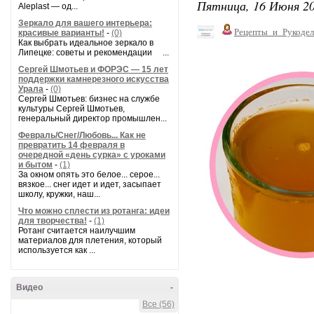
Пятница, 16 Июня 20
Aleplast — од...
Зеркало для вашего интерьера:
Рецепты_и_Рукодел
красивые варианты!
-
(0)
Как выбрать идеальное зеркало в
Липецке: советы и рекомендации ...
Сергей Шмотьев и ФОРЭС — 15 лет
поддержки камнерезного искусства
Урала
-
(0)
Сергей Шмотьев: бизнес на службе
культуры Сергей Шмотьев,
генеральный директор промышлен...
Февраль/Снег/Любовь... Как не
превратить 14 февраля в
очередной «день сурка» с уроками
и бытом
-
(1)
За окном опять это белое... серое...
вязкое... снег идет и идет, засыпает
школу, кружки, наш...
Что можно сплести из ротанга: идеи
для творчества!
-
(1)
Ротанг считается наилучшим
материалов для плетения, который
используется как ...
Видео
-
Все (56)