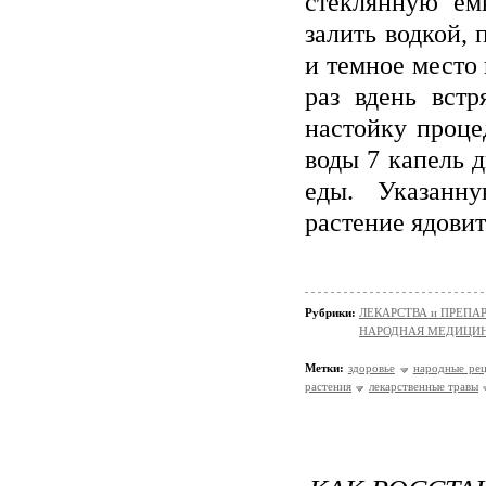
стеклянную ем
залить водкой,
и темное место 
раз вдень встр
настойку проце
воды 7 капель д
еды. Указанн
растение ядовит
Рубрики:
ЛЕКАРСТВА и ПРЕПАРАТ
НАРОДНАЯ МЕДИЦИ
Метки:
здоровье
народные ре
растения
лекарственные травы