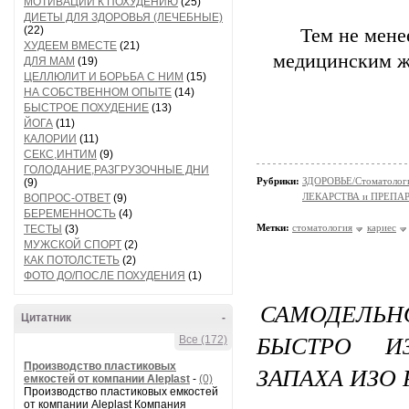
МОТИВАЦИИ К ПОХУДЕНИЮ
(25)
ДИЕТЫ ДЛЯ ЗДОРОВЬЯ (ЛЕЧЕБНЫЕ)
(22)
Тем не мене
ХУДЕЕМ ВМЕСТЕ
(21)
медицинским жу
ДЛЯ МАМ
(19)
ЦЕЛЛЮЛИТ И БОРЬБА С НИМ
(15)
НА СОБСТВЕННОМ ОПЫТЕ
(14)
БЫСТРОЕ ПОХУДЕНИЕ
(13)
ЙОГА
(11)
КАЛОРИИ
(11)
СЕКС,ИНТИМ
(9)
ГОЛОДАНИЕ,РАЗГРУЗОЧНЫЕ ДНИ
Рубрики:
ЗДОРОВЬЕ/Стоматолог
(9)
ЛЕКАРСТВА и ПРЕПАРАТ
ВОПРОС-ОТВЕТ
(9)
БЕРЕМЕННОСТЬ
(4)
Метки:
стоматология
кариес
ТЕСТЫ
(3)
МУЖСКОЙ СПОРТ
(2)
КАК ПОТОЛСТЕТЬ
(2)
ФОТО ДО/ПОСЛЕ ПОХУДЕНИЯ
(1)
САМОДЕЛЬ
Цитатник
-
БЫСТРО И
Все (172)
Производство пластиковых
ЗАПАХА ИЗО 
емкостей от компании Aleplast
-
(0)
Производство пластиковых емкостей
от компании Aleplast Компания