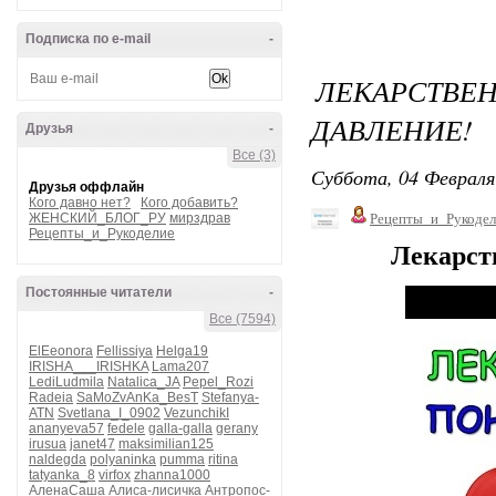
Подписка по e-mail
-
ЛЕКАРСТВ
ДАВЛЕНИЕ!
Друзья
-
Все (3)
Суббота, 04 Февраля
Друзья оффлайн
Кого давно нет?
Кого добавить?
ЖЕНСКИЙ_БЛОГ_РУ
мирздрав
Рецепты_и_Рукодел
Рецепты_и_Рукоделие
Лекарст
Постоянные читатели
-
Все (7594)
ElEeonora
Fellissiya
Helga19
IRISHA___IRISHKA
Lama207
LediLudmila
Natalica_JA
Pepel_Rozi
Radeia
SaMoZvAnKa_BesT
Stefanya-
ATN
Svetlana_I_0902
VezunchikI
ananyeva57
fedele
galla-galla
gerany
irusua
janet47
maksimilian125
naldegda
polyaninka
pumma
ritina
tatyanka_8
virfox
zhanna1000
АленаСаша
Алиса-лисичка
Антропос-