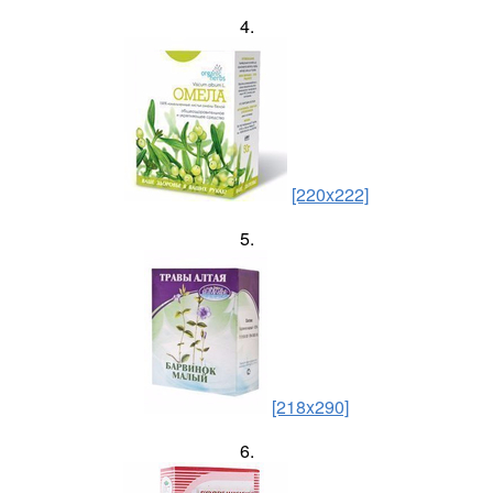
4.
[220x222]
5.
[218x290]
6.