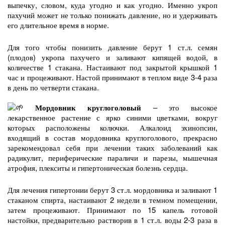
выпечку, словом, куда угодно и как угодно. Именно укроп
пахучий может не только понижать давление, но и удерживать
его длительное время в норме.
Для того чтобы понизить давление берут 1 ст.л. семян
(плодов) укропа пахучего и заливают кипящей водой, в
количестве 1 стакана. Настаивают под закрытой крышкой 1
час и процеживают. Настой принимают в теплом виде 3-4 раза
в день по четверти стакана.
Мордовник круглоголовый
– это высокое
лекарственное растение с ярко синими цветками, вокруг
которых расположены колючки. Алкалоид эхинопсин,
входящий в состав мордовника круглоголового, прекрасно
зарекомендовал себя при лечении таких заболеваний как
радикулит, периферические параличи и парезы, мышечная
атрофия, плекситы и гипертоническая болезнь сердца.
Для лечения гипертонии берут 3 ст.л. мордовника и заливают 1
стаканом спирта, настаивают 2 недели в темном помещении,
затем процеживают. Принимают по 15 капель готовой
настойки, предварительно растворив в 1 ст.л. воды 2-3 раза в