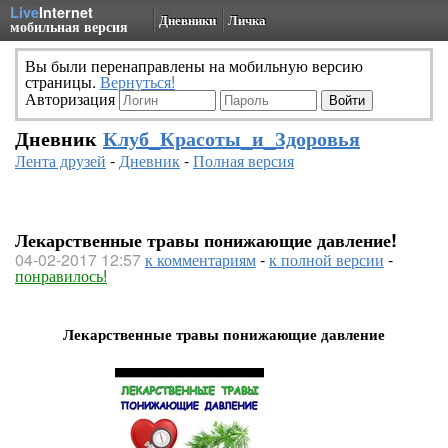
Live
Internet
Дневники
Личка
мобильная версия
Вы были перенаправлены на мобильную версию
страницы.
Вернуться!
Авторизация
Дневник
Клуб_Красоты_и_Здоровья
Лента друзей
-
Дневник
-
Полная версия
Лекарственные травы понижающие давление!
04-02-2017 12:57
к комментариям
-
к полной версии
-
понравилось!
Лекарственные травы понижающие давление