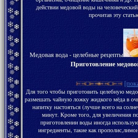
действии медовой воды на человеческий организм Вы узнаете,
прочитав эту стать
Медовая вода - целебные рецепты
Приготовление медово
[пок
Для того чтобы приготовить целебную медовую воду Вам необходимо
размешать чайную ложку жидкого мёда в очищенной воде и дать этому
напитку настояться (лучше всего на солнечных лучах) ок
минут. Кроме того, для увеличения пол
приготовлении воды иногда использу
ингредиенты, такие как прополис