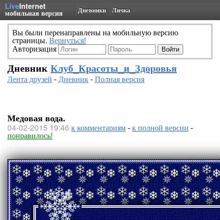
Live
Internet
Дневники
Личка
мобильная версия
Вы были перенаправлены на мобильную версию
страницы.
Вернуться!
Авторизация
Дневник
Клуб_Красоты_и_Здоровья
Лента друзей
-
Дневник
-
Полная версия
Медовая вода.
04-02-2015 19:46
к комментариям
-
к полной версии
-
понравилось!