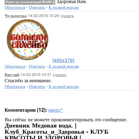
Здоровья Вам.
Ответ на комментарий Elvi65
#
Обратиться
-
Ответить
-
К полной версии
14-02-2015-10:24
удалить
Чулымочка
[400x376]
Обратиться
-
Ответить
-
К полной версии
14-02-2015-10:31
удалить
Вит-лий
Спасибо за внимание.
Обратиться
-
Ответить
-
К полной версии
Комментарии (12):
вверх^
Вы сейчас не можете прокомментировать это сообщение.
Дневник Медовая вода. |
Клуб_Красоты_и_Здоровья - КЛУБ
КРАСОТЫ И ЗДОРОВЬЯ |