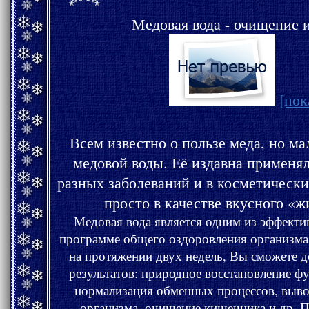
Медовая вода - очищение 
[пок
Всем известно о пользе меда, но мал
медовой воды. Её издавна применяли для избавления от
разных заболеваний и в косметических целях. Использовали
Медовая вода является одним из эффективнейших компонентов в
программе общего оздоровления организма! Регулярно употребляя 
на протяжении двух недель, Вы сможете добиться ош
результатов: природное восстановление функци
нормализация обменных процессов, выво
организма, очищение кишечника и др. П