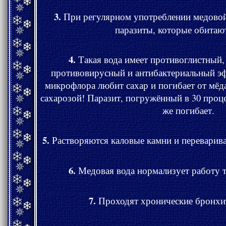
3.
При регулярном употреблении медово
паразиты, которые обитаю
4.
Такая вода имеет противоглистный, противогрибковый,
противовирусный и антибактериальный эффект. Любая патогенная
микрофлора любит сахар и погибает от мёда, ведь паразиты
сахарозой! Паразит, погружённый в 30 процентный раствор м
же погибает.
5.
Растворяются каловые камни и переварива
6.
Медовая вода нормализует работу т
7.
Проходят хронические бронхи