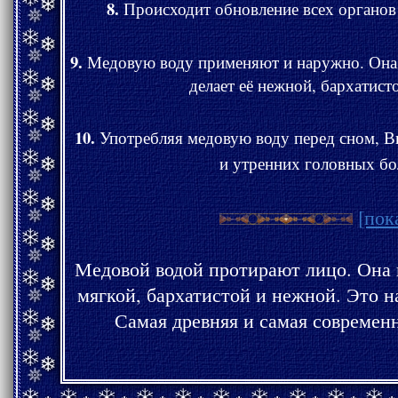
8.
Происходит обновление всех органов 
9.
Медовую воду применяют и наружно. Она 
делает её нежной, бархатист
10.
Употребляя медовую воду перед сном, Вы
и утренних головных бо
[пок
Медовой водой протирают лицо. Она п
мягкой, бархатистой и нежной. Это натуральная косметика.
Самая древняя и с