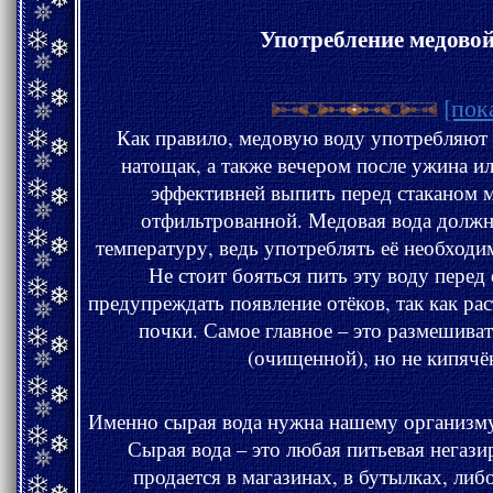
Употребление медовой
[пок
Как правило, медовую воду употребляют сразу после сна (утром)
натощак, а также вечером после ужина или перед сно
эффективней выпить перед стаканом 
отфильтрованной. Медовая вода долж
температуру, ведь употреблять её необходимо исключительно залпом.
Не стоит бояться пить эту воду перед сном – она способна
предупреждать появление отёков, так как растворённый мёд разгружает
почки. Самое главное – это размешивать мёд только в сы
(очищенной), но не кипячё
Именно сырая вода нужна нашему организму, потому что она «живая».
Сырая вода – это любая питьевая негазированная вода, которая
продается в магазинах, в бутылках, либо водопроводная вод