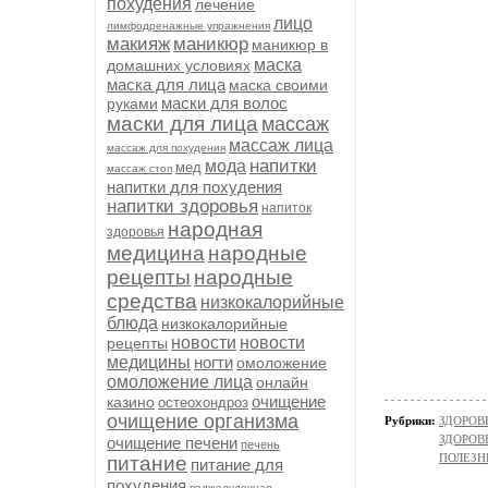
похудения
лечение
лицо
лимфодренажные упражнения
макияж
маникюр
маникюр в
маска
домашних условиях
маска для лица
маска своими
маски для волос
руками
маски для лица
массаж
массаж лица
массаж для похудения
напитки
мода
мед
массаж стоп
напитки для похудения
напитки здоровья
напиток
народная
здоровья
медицина
народные
рецепты
народные
средства
низкокалорийные
блюда
низкокалорийные
новости
новости
рецепты
медицины
ногти
омоложение
омоложение лица
онлайн
очищение
казино
остеохондроз
очищение организма
Рубрики:
ЗДОРОВЬ
ЗДОРОВЬ
очищение печени
печень
ПОЛЕЗН
питание
питание для
похудения
поджелудочная