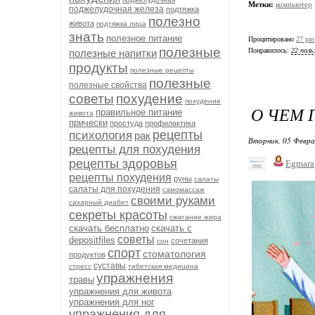
Метки:
компьютер
поджелудочная железа
подтяжка
полезно
живота
подтяжка лица
знать
полезное питание
Процитировано
27 раз
полезные
Понравилось:
22 поль
полезные напитки
продукты
полезные рецепты
полезные
полезные свойства
советы
похудение
похудение
О ЧЕМ 
правильное питание
живота
прически
простуда
профилактика
рецепты
психология
рак
Вторник, 05 Февра
рецепты для похудения
рецепты здоровья
Egmara
рецепты похудения
руны
салаты
салаты для похудения
самомассаж
своими руками
сахарный диабет
секреты красоты
сжигание жира
скачать бесплатно
скачать с
советы
depositfiles
сочетания
сон
спорт
стоматология
продуктов
суставы
стресс
тибетская медицина
упражнения
травы
упражнения для живота
упражнения для ног
упражнения для