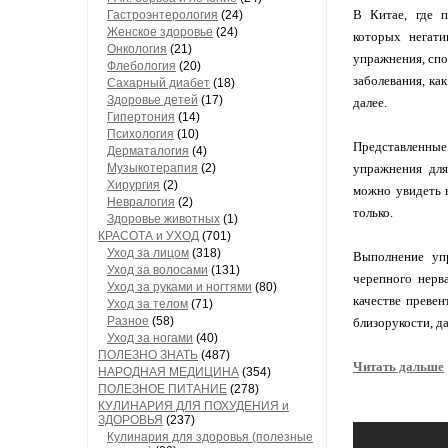
В Китае, где п
Гастроэнтерология
(24)
Женское здоровье
(24)
которых негати
Онкология
(21)
упражнения, спо
Флебология
(20)
заболевания, как
Сахарный диабет
(18)
Здоровье детей
(17)
далее.
Гипертония
(14)
Психология
(10)
Представленны
Дерматалогия
(4)
Музыкотерапия
(2)
упражнения для
Хирургия
(2)
можно увидеть 
Невралогия
(2)
только.
Здоровье животных
(1)
КРАСОТА и УХОД
(701)
Уход за лицом
(318)
Выполнение уп
Уход за волосами
(131)
черепного нерв
Уход за руками и ногтями
(80)
качестве превен
Уход за телом
(71)
Разное
(58)
близорукости, д
Уход за ногами
(40)
ПОЛЕЗНО ЗНАТЬ
(487)
Читать дальше
НАРОДНАЯ МЕДИЦИНА
(354)
ПОЛЕЗНОЕ ПИТАНИЕ
(278)
КУЛИНАРИЯ ДЛЯ ПОХУДЕНИЯ и
ЗДОРОВЬЯ
(237)
Кулинария для здоровья (полезные