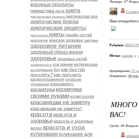
Четверг, 07 Феврал
вредные продукты
диета
гимнастика
дети
Солнеч
диетическая еда
диетиеческие рецепты
диетические блюда
Нам понадобится:
диетические рецепты
диеты
дизайн ногтей
диетология
женское здоровье
долголетие
завтраки
здоровое питание
Рубрики:
КРАСОТА
здоровый образ жизни
Метки:
макияж
здоровье
здоровье детей
интересное
зрение
зож
знаменитости
как быстро
йод
исследования
Процитировано
275 ра
похудеть?
как похудеть
Понравилось:
80 поль
кардиоупражнения
китайские
коронавирус
упражнения
косметика
косметика
своими руками
косметология
МНОГО 
красавицам на заметку
красавицам на заметку!
ВАС!
красота
красота и
здоровье
красота и здоровье
Среда, 06 Февраля 
красота и уход
волос
кулинария
кулинария для
olgano