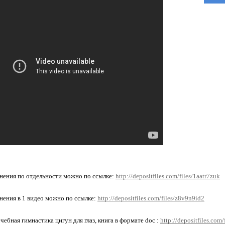
нения по отдельности можно по ссылке:
http://depositfiles.com/files/1aatr7zuk
нения в 1 видео можно по ссылке:
http://depositfiles.com/files/z8v9n9id2
ебная гимнастика цигун для глаз, книга в формате doc :
http://depositfiles.com/