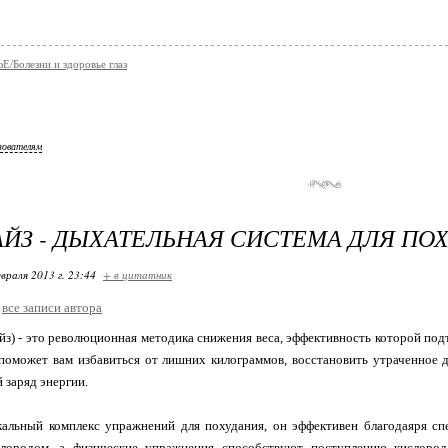
/Болезни и здоровье глаз
зователям
ЙЗ - ДЫХАТЕЛЬНАЯ СИСТЕМА ДЛЯ ПО
враля 2013 г. 23:44
+ в цитатник
все записи автора
айз) - это революционная методика снижения веса, эффективность которой п
 поможет вам избавиться от лишних килограммов, восстановить утраченное 
заряд энергии.
кальный комплекс упражнений для похудания, он эффективен благодаяря сп
лородом, а физические упражнения способствуют поступлению кислорода