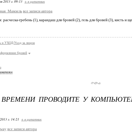
я 2013 г. 09:13
+ в цитатник
ная_Мамзель
все записи автора
 расческа-гребень (1), карандаш для бровей (2), гель для бровей (3), кисть и ще
 и УХОД/Уход за лицом
оформление бровей
з
зователям
ВРЕМЕНИ ПРОВОДИТЕ У КОМПЬЮТЕР
2013 г. 14:21
+ в цитатник
rway
все записи автора