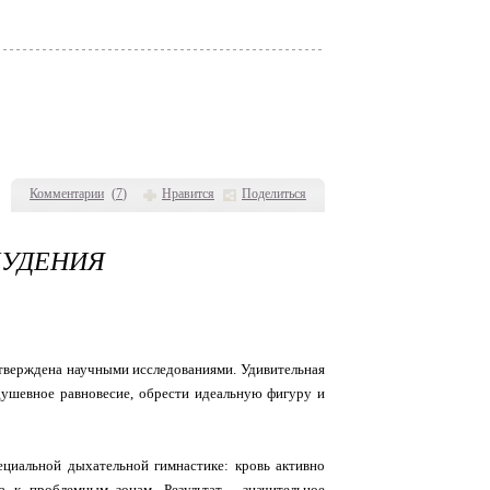
Комментарии
(
7
)
Нравится
Поделиться
ХУДЕНИЯ
одтверждена научными исследованиями. Удивительная
душевное равновесие, обрести идеальную фигуру и
ециальной дыхательной гимнастике: кровь активно
 к проблемным зонам. Результат - значительное