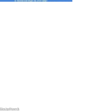
files/tp4jtzgvh