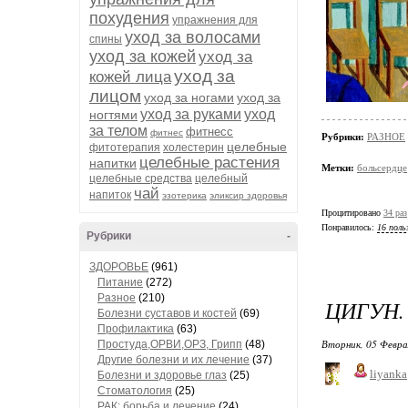
похудения
упражнения для
уход за волосами
спины
уход за кожей
уход за
уход за
кожей лица
лицом
уход за ногами
уход за
уход за руками
уход
ногтями
за телом
фитнесс
фитнес
Рубрики:
РАЗНОЕ
целебные
фитотерапия
холестерин
целебные растения
напитки
Метки:
больсердце
целебные средства
целебный
чай
напиток
эзотерика
эликсир здоровья
Процитировано
34 раз
Понравилось:
16 поль
Рубрики
-
ЗДОРОВЬЕ
(961)
Питание
(272)
Разное
(210)
ЦИГУН.
Болезни суставов и костей
(69)
Профилактика
(63)
Вторник, 05 Февра
Простуда,ОРВИ,ОРЗ, Грипп
(48)
Другие болезни и их лечение
(37)
liyanka
Болезни и здоровье глаз
(25)
Стоматология
(25)
РАК: борьба и лечение
(24)