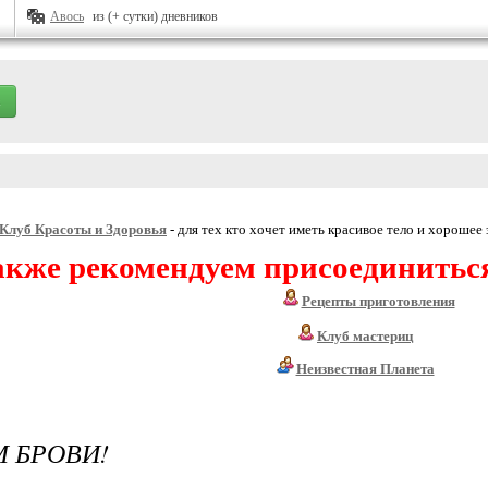
Авось
из (+ сутки) дневников
Клуб Красоты и Здоровья
- для тех кто хочет иметь красивое тело и хорошее 
акже рекомендуем присоединитьс
Рецепты приготовления
Клуб мастериц
Неизвестная Планета
 БРОВИ!