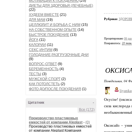
МОТИВАЦИИ К ПОХУДЕНИЮ
(25)
ДИЕТЫ ДЛЯ ЗДОРОВЬЯ (ЛЕЧЕБНЫЕ)
(22)
ХУДЕЕМ ВМЕСТЕ
(21)
Рубрики:
ЗДОРОВЬЕ
ДЛЯ МАМ
(19)
ЦЕЛЛЮЛИТ И БОРЬБА С НИМ
(15)
НА СОБСТВЕННОМ ОПЫТЕ
(14)
БЫСТРОЕ ПОХУДЕНИЕ
(13)
Процитировано
99 раз
ЙОГА
(11)
Понравилось:
22 поль
КАЛОРИИ
(11)
СЕКС,ИНТИМ
(9)
ГОЛОДАНИЕ,РАЗГРУЗОЧНЫЕ ДНИ
(9)
ВОПРОС-ОТВЕТ
(9)
ОКСИСА
БЕРЕМЕННОСТЬ
(4)
ТЕСТЫ
(3)
МУЖСКОЙ СПОРТ
(2)
Понедельник, 04 Фе
КАК ПОТОЛСТЕТЬ
(2)
ФОТО ДО/ПОСЛЕ ПОХУДЕНИЯ
(1)
liyanka
Oxycise! (оксис
Цитатник
-
сила кислорода
Все (172)
необыкновенный 
Производство пластиковых
емкостей от компании Aleplast
-
(0)
Оксисайз – уни
Производство пластиковых емкостей
от компании Aleplast Компания
насыщается кис