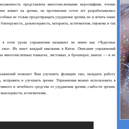
исьменность представлена многочисленными иероглифами, чтение
вно влияет на зрение, на протяжении сотен лет разрабатывались
собные не только предотвращать ухудшение зрения, но и лечить такие
 близорукость, дальнозоркость, катаракта, астигматизм, глаукома и так
е в этом уроке упражнения называют не иначе как «Чудесные
 глаз». Их знает каждый школьник в Китае. Описание упражнений
на многочисленных плакатах, листовках, в брошюрах, книгах — и не
ражнений поможет Вам улучшить функцию глаз, наладить работу
а, исправить и улучшить зрение. Упражнения можно использовать в
тивного и лечебного средства от ухудшения зрения, слабости зрения,
альнозоркости, астигматизма.