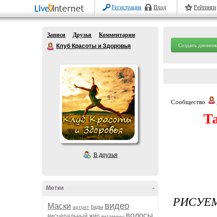
Регистрация
Вход
Рейтинги
Записи
Друзья
Комментарии
Создать дневник
Клуб Красоты и Здоровья
Сообщество
Т
В друзья
Метки
-
РИСУЕМ
видео
Маски
бады
артрит
волосы
висцеральный жир
витамины