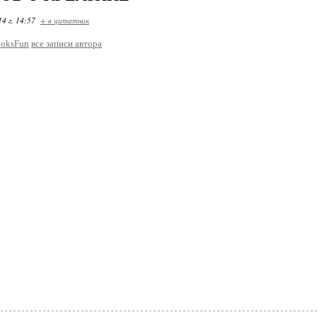
14 г. 14:57
+ в цитатник
oksFun
все записи автора