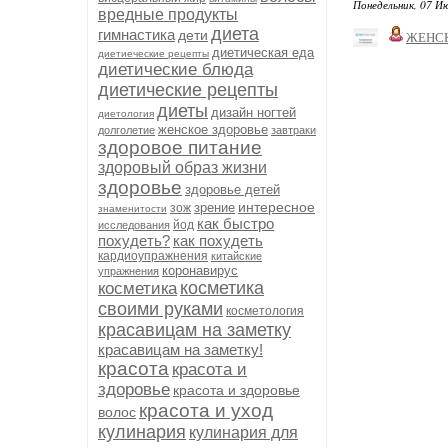
Понедельник, 07 Ию
вредные продукты
диета
гимнастика
дети
ЖЕНС
диетическая еда
диетиеческие рецепты
диетические блюда
диетические рецепты
диеты
дизайн ногтей
диетология
женское здоровье
долголетие
завтраки
здоровое питание
здоровый образ жизни
здоровье
здоровье детей
интересное
зрение
зож
знаменитости
как быстро
йод
исследования
похудеть?
как похудеть
кардиоупражнения
китайские
коронавирус
упражнения
косметика
косметика
своими руками
косметология
красавицам на заметку
красавицам на заметку!
красота
красота и
здоровье
красота и здоровье
красота и уход
волос
кулинария
кулинария для