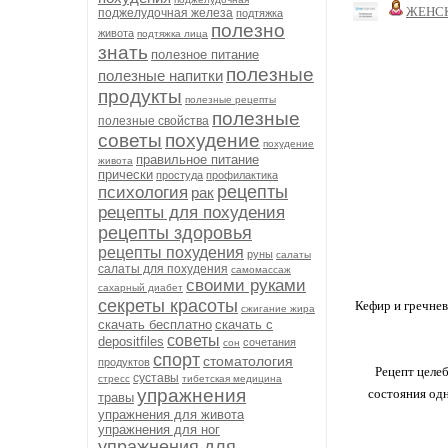
ЖЕНС
поджелудочная железа
подтяжка
полезно
живота
подтяжка лица
знать
полезное питание
полезные
полезные напитки
продукты
полезные рецепты
полезные
полезные свойства
советы
похудение
похудение
правильное питание
живота
прически
простуда
профилактика
рецепты
психология
рак
рецепты для похудения
рецепты здоровья
рецепты похудения
руны
салаты
салаты для похудения
самомассаж
своими руками
сахарный диабет
секреты красоты
Кефир и гречнев
сжигание жира
скачать бесплатно
скачать с
советы
depositfiles
сочетания
сон
спорт
стоматология
продуктов
Рецепт целе
суставы
стресс
тибетская медицина
упражнения
состояния одн
травы
упражнения для живота
упражнения для ног
упражнения для