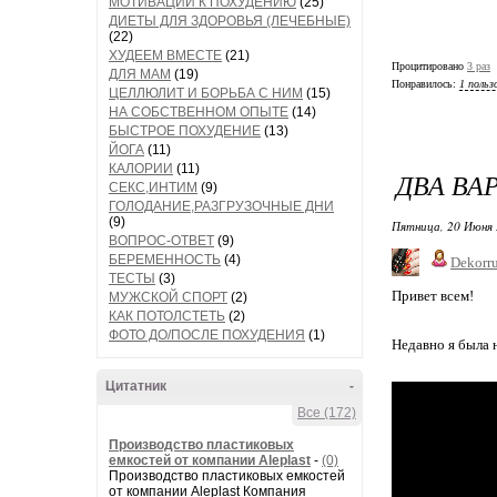
МОТИВАЦИИ К ПОХУДЕНИЮ
(25)
ДИЕТЫ ДЛЯ ЗДОРОВЬЯ (ЛЕЧЕБНЫЕ)
(22)
ХУДЕЕМ ВМЕСТЕ
(21)
Процитировано
3 раз
ДЛЯ МАМ
(19)
Понравилось:
1 польз
ЦЕЛЛЮЛИТ И БОРЬБА С НИМ
(15)
НА СОБСТВЕННОМ ОПЫТЕ
(14)
БЫСТРОЕ ПОХУДЕНИЕ
(13)
ЙОГА
(11)
КАЛОРИИ
(11)
ДВА ВА
СЕКС,ИНТИМ
(9)
ГОЛОДАНИЕ,РАЗГРУЗОЧНЫЕ ДНИ
(9)
Пятница, 20 Июня 
ВОПРОС-ОТВЕТ
(9)
БЕРЕМЕННОСТЬ
(4)
Dekorr
ТЕСТЫ
(3)
Привет всем!
МУЖСКОЙ СПОРТ
(2)
КАК ПОТОЛСТЕТЬ
(2)
ФОТО ДО/ПОСЛЕ ПОХУДЕНИЯ
(1)
Недавно я была 
Цитатник
-
Все (172)
Производство пластиковых
емкостей от компании Aleplast
-
(0)
Производство пластиковых емкостей
от компании Aleplast Компания