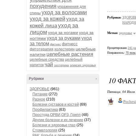
похудения
упражнения для
уход за волосами
спины
Рубрики:
ЗДОРОВЬ
уход за кожей
уход за
НАРОД
уход за
кожей лица
лицом
уход за ногами
уход за
Метки:
здоровье
уход за руками
уход
ногтями
за телом
фитнесс
фитнес
Процитировано
245 ра
целебные
фитотерапия
холестерин
Понравилось:
75 поль
целебные растения
напитки
целебные средства
целебный
чай
напиток
эзотерика
эликсир здоровья
10 ФАК
Рубрики
-
ЗДОРОВЬЕ
(961)
Пятница, 04 Июля 
Питание
(272)
Разное
(210)
Poches
Болезни суставов и костей
(69)
Профилактика
(63)
Простуда,ОРВИ,ОРЗ, Грипп
(48)
Другие болезни и их лечение
(37)
Болезни и здоровье глаз
(25)
Стоматология
(25)
РАК: борьба и лечение
(24)