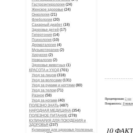
Гастроэнтерология
(24)
Женское здоровье
(24)
Онкология
(21)
Флебология
(20)
Сахарный диабет
(18)
Здоровье детей
(17)
Гипертония
(14)
Психология
(10)
Дерматалогия
(4)
Музыкотерапия
(2)
Хирургия
(2)
Невралогия
(2)
Здоровье животных
(1)
КРАСОТА и УХОД
(701)
Уход за лицом
(318)
Уход за волосами
(131)
Уход за руками и ногтями
(80)
Уход за телом
(71)
Разное
(58)
Процитировано
2 раз
Уход за ногами
(40)
Понравилось:
3 польз
ПОЛЕЗНО ЗНАТЬ
(487)
НАРОДНАЯ МЕДИЦИНА
(354)
ПОЛЕЗНОЕ ПИТАНИЕ
(278)
КУЛИНАРИЯ ДЛЯ ПОХУДЕНИЯ и
ЗДОРОВЬЯ
(237)
10 ФАК
Кулинария для здоровья (полезные