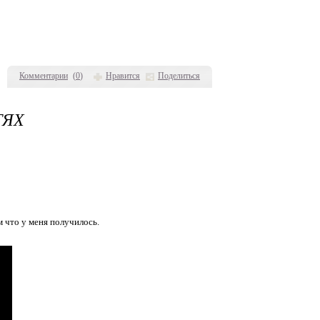
Комментарии
(
0
)
Нравится
Поделиться
ТЯХ
м что у меня получилось.