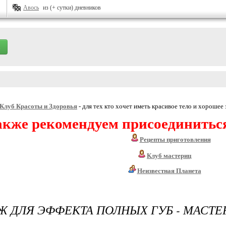
Авось
из (+ сутки) дневников
Клуб Красоты и Здоровья
- для тех кто хочет иметь красивое тело и хорошее 
акже рекомендуем присоединитьс
Рецепты приготовления
Клуб мастериц
Неизвестная Планета
 ДЛЯ ЭФФЕКТА ПОЛНЫХ ГУБ - МАСТЕ