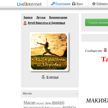
Регистрация
Вход
Рейтинги
Записи
Друзья
Комментарии
Создать дневник
Клуб Красоты и Здоровья
Сообщество
Т
В друзья
Метки
-
МАКИЯЖ
видео
Маски
бады
артрит
волосы
висцеральный жир
витамины