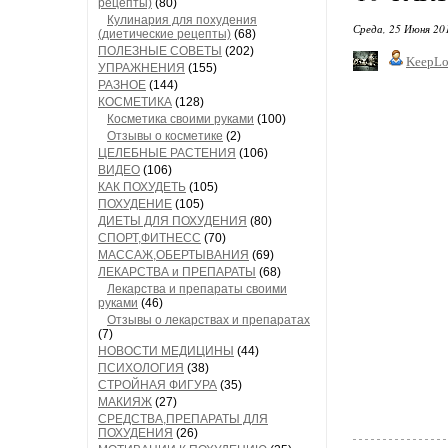
рецепты)
(80)
Кулинария для похудения
Среда, 25 Июня 20
(диетические рецепты)
(68)
ПОЛЕЗНЫЕ СОВЕТЫ
(202)
KeepLo
УПРАЖНЕНИЯ
(155)
РАЗНОЕ
(144)
КОСМЕТИКА
(128)
Косметика своими руками
(100)
Отзывы о косметике
(2)
ЦЕЛЕБНЫЕ РАСТЕНИЯ
(106)
ВИДЕО
(106)
КАК ПОХУДЕТЬ
(105)
ПОХУДЕНИЕ
(105)
ДИЕТЫ ДЛЯ ПОХУДЕНИЯ
(80)
СПОРТ,ФИТНЕСС
(70)
МАССАЖ,ОБЕРТЫВАНИЯ
(69)
ЛЕКАРСТВА и ПРЕПАРАТЫ
(68)
Лекарства и препараты своими
руками
(46)
Отзывы о лекарствах и препаратах
(7)
НОВОСТИ МЕДИЦИНЫ
(44)
ПСИХОЛОГИЯ
(38)
СТРОЙНАЯ ФИГУРА
(35)
МАКИЯЖ
(27)
СРЕДСТВА,ПРЕПАРАТЫ ДЛЯ
ПОХУДЕНИЯ
(26)