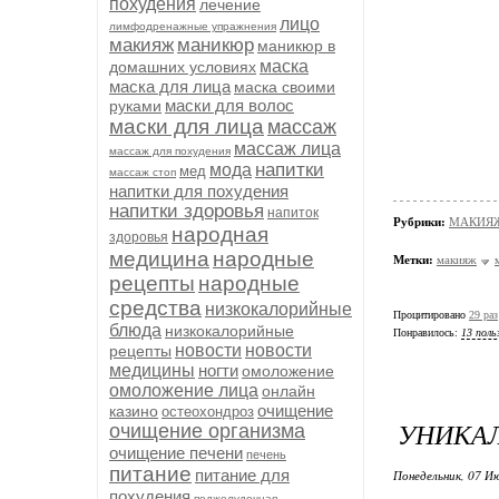
похудения
лечение
лицо
лимфодренажные упражнения
макияж
маникюр
маникюр в
маска
домашних условиях
маска для лица
маска своими
маски для волос
руками
маски для лица
массаж
массаж лица
массаж для похудения
напитки
мода
мед
массаж стоп
напитки для похудения
напитки здоровья
напиток
Рубрики:
МАКИЯ
народная
здоровья
медицина
народные
Метки:
макияж
рецепты
народные
средства
низкокалорийные
Процитировано
29 раз
блюда
низкокалорийные
Понравилось:
13 поль
новости
новости
рецепты
медицины
ногти
омоложение
омоложение лица
онлайн
очищение
казино
остеохондроз
УНИКАЛ
очищение организма
очищение печени
печень
питание
питание для
Понедельник, 07 Ию
похудения
поджелудочная