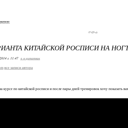
ователю
РИАНТА КИТАЙСКОЙ РОСПИСИ НА НОГ
2014 г. 11:47
+ в цитатник
um
все записи автора
на курсе по китайской росписи и после пары дней тренировок хочу показать ва