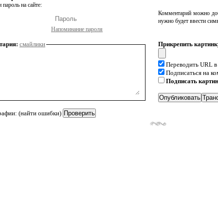
 пароль на сайте:
Комментарий можно доб
нужно будет ввести сим
Напоминание пароля
тария:
смайлики
Прикрепить картинк
Переводить URL в
Подписаться на к
Подписать карти
рафии: (найти ошибки)