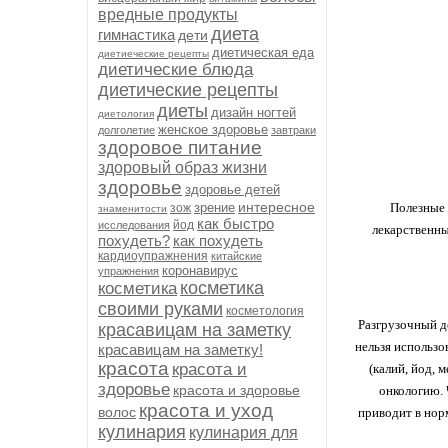
вредные продукты
диета
гимнастика
дети
диетическая еда
диетиеческие рецепты
диетические блюда
диетические рецепты
диеты
дизайн ногтей
диетология
женское здоровье
долголетие
завтраки
здоровое питание
здоровый образ жизни
здоровье
здоровье детей
интересное
зрение
Полезные 
зож
знаменитости
как быстро
йод
исследования
лекарственны
похудеть?
как похудеть
кардиоупражнения
китайские
коронавирус
упражнения
косметика
косметика
своими руками
косметология
Разгрузочный д
красавицам на заметку
нельзя использо
красавицам на заметку!
красота
красота и
(калий, йод, 
здоровье
красота и здоровье
онкологию. 
красота и уход
волос
приводит в нор
кулинария
кулинария для