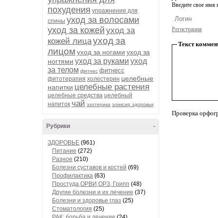
Введите свое имя и
похудения
упражнения для
уход за волосами
спины
уход за кожей
уход за
Регистрация
уход за
кожей лица
Текст коммен
лицом
уход за ногами
уход за
уход за руками
уход
ногтями
за телом
фитнесс
фитнес
целебные
фитотерапия
холестерин
целебные растения
напитки
целебные средства
целебный
чай
напиток
эзотерика
эликсир здоровья
Проверка орфог
Рубрики
-
ЗДОРОВЬЕ
(961)
Питание
(272)
Разное
(210)
Болезни суставов и костей
(69)
Профилактика
(63)
Простуда,ОРВИ,ОРЗ, Грипп
(48)
Другие болезни и их лечение
(37)
Болезни и здоровье глаз
(25)
Стоматология
(25)
РАК: борьба и лечение
(24)