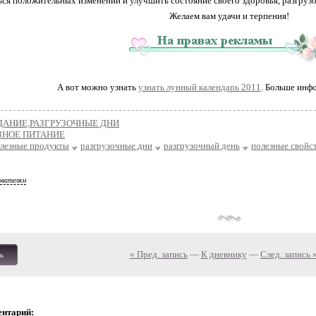
ся положительных изменений и улучшить состояние своего здоровья, разгрузо
Желаем вам удачи и терпения!
А вот можно узнать
узнать лунный календарь 2011
. Больше инфо
ДАНИЕ,РАЗГРУЗОЧНЫЕ ДНИ
ЗНОЕ ПИТАНИЕ
лезные продукты
разгрузочные дни
разгрузочный день
полезные свойс
ователям
« Пред. запись
—
К дневнику
—
След. запись 
ь
ентарий: