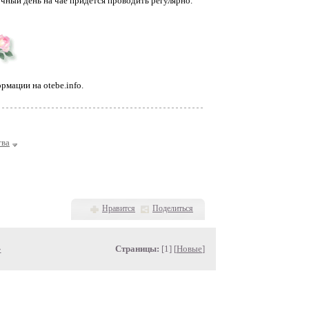
чный день на чае придется проводить регулярно.
рмации на otebe.info.
тва
Нравится
Поделиться
»
Страницы:
[1] [
Новые
]