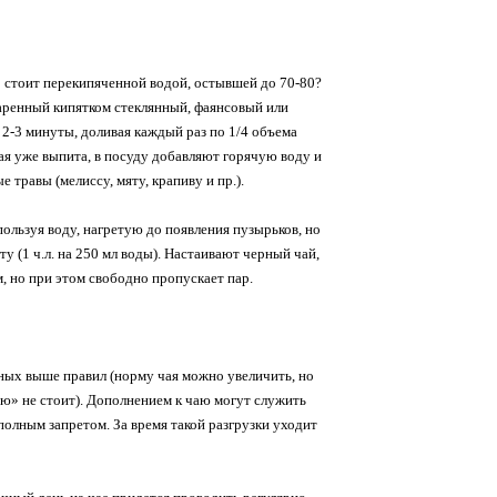
о стоит перекипяченной водой, остывшей до 70-80?
шпаренный кипятком стеклянный, фаянсовый или
 2-3 минуты, доливая каждый раз по 1/4 объема
чая уже выпита, в посуду добавляют горячую воду и
 травы (мелиссу, мяту, крапиву и пр.).
ользуя воду, нагретую до появления пузырьков, но
 (1 ч.л. на 250 мл воды). Настаивают черный чай,
, но при этом свободно пропускает пар.
нных выше правил (норму чая можно увеличить, но
ю» не стоит). Дополнением к чаю могут служить
полным запретом. За время такой разгрузки уходит