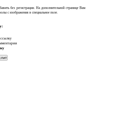
авить без регистрации. На дополнительной странице Вам
волы с изображения в специальное поле.
у:
 ссылку
омментарии
нку