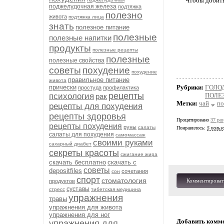
Чтобы добить
поджелудочная железа
подтяжка
полезно
живота
подтяжка лица
знать
полезное питание
полезные
полезные напитки
продукты
полезные рецепты
полезные
полезные свойства
советы
похудение
похудение
правильное питание
живота
прически
Рубрики:
ГОЛО
простуда
профилактика
рецепты
психология
ПОЛЕ
рак
Метки:
чай
по
рецепты для похудения
рецепты здоровья
Процитировано
37 раз
рецепты похудения
руны
салаты
Понравилось:
5 польз
салаты для похудения
самомассаж
своими руками
сахарный диабет
секреты красоты
сжигание жира
скачать бесплатно
скачать с
советы
depositfiles
сочетания
сон
спорт
стоматология
Комментироват
продуктов
суставы
стресс
тибетская медицина
упражнения
травы
упражнения для живота
упражнения для ног
Добавить комм
упражнения для