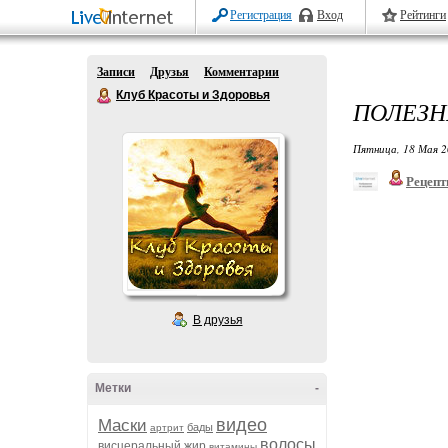
Регистрация
Вход
Рейтинги
Записи
Друзья
Комментарии
Клуб Красоты и Здоровья
ПОЛЕЗН
Пятница, 18 Мая 2
Рецепт
В друзья
Метки
-
видео
Маски
бады
артрит
волосы
висцеральный жир
витамины