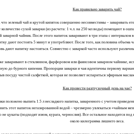
Как правильно заварить чай?
 что зеленый чай и крутой кипяток совершенно несовместимы – заваривать ег
 количество сухой заварки (из расчета: 1 ч.л. на 250 мл воды) помещают в о
 заварной чайник. После этого напиток заваривают в три этапа с интервалом в
итку дают постоять 5 минут и употребляют. После того, как половина объема 
овь дают напитку настояться. Совместно с заваркой часто используют различные
е заваривают в стеклянном, фарфоровом или фаянсовом заварном чайнике, исп
ную до бурного кипения. Пропорции заварки и чая идентичны первому варианту
ыв посуду чистой салфеткой, которая не позволяет испариться эфирным маслам
Как провести разгрузочный день на чае?
зки положено выпить 1.5 л несладкого напитка, заваренного с учетом приведе
нить этот напиток негазированной водой – чрезмерно увлекаться «чайным мен
 не цукаты (подходят изюм, курага, чернослив). Все остальное находится под 
около килограмма лишнего веса.