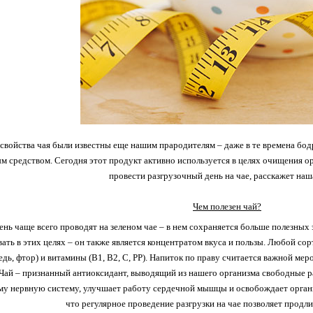
свойства чая были известны еще нашим прародителям – даже в те времена бо
м средством. Сегодня этот продукт активно используется в целях очищения орг
провести разгрузочный день на чае, расскажет наша
Чем полезен чай?
ень чаще всего проводят на зеленом чае – в нем сохраняется больше полезных 
вать в этих целях – он также является концентратом вкуса и пользы. Любой с
медь, фтор) и витамины (B1, B2, C, PP). Напиток по праву считается важной м
Чай – признанный антиоксидант, выводящий из нашего организма свободные ра
му нервную систему, улучшает работу сердечной мышцы и освобождает органи
что регулярное проведение разгрузки на чае позволяет продлит