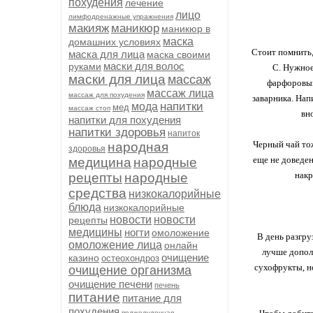
похудения
лечение
лицо
лимфодренажные упражнения
макияж
маникюр
маникюр в
маска
домашних условиях
Стоит помнить,
маска для лица
маска своими
маски для волос
руками
С. Нужное
маски для лица
массаж
фарфоровый
массаж лица
массаж для похудения
заварника. Нап
напитки
мода
мед
массаж стоп
вн
напитки для похудения
напитки здоровья
напиток
Черный чай тож
народная
здоровья
еще не доведен
медицина
народные
накр
рецепты
народные
средства
низкокалорийные
блюда
низкокалорийные
новости
новости
рецепты
медицины
ногти
омоложение
В день разгру
омоложение лица
онлайн
лучше допол
очищение
казино
остеохондроз
сухофрукты, но
очищение организма
очищение печени
печень
питание
питание для
похудения
поджелудочная