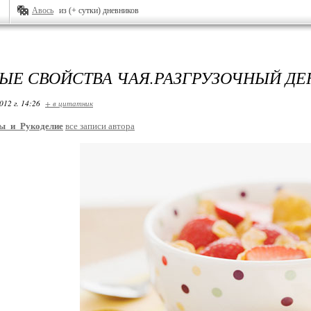
Авось
из (+ сутки) дневников
ЫЕ СВОЙСТВА ЧАЯ.РАЗГРУЗОЧНЫЙ ДЕН
012 г. 14:26
+ в цитатник
ы_и_Рукоделие
все записи автора