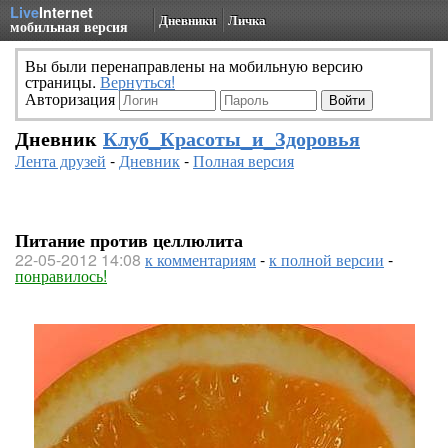
Live
Internet
Дневники
Личка
мобильная версия
Вы были перенаправлены на мобильную версию
страницы.
Вернуться!
Авторизация
Дневник
Клуб_Красоты_и_Здоровья
Лента друзей
-
Дневник
-
Полная версия
Питание против целлюлита
22-05-2012 14:08
к комментариям
-
к полной версии
-
понравилось!