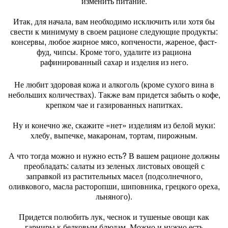
изменить питание.
Итак, для начала, вам необходимо исключить или хотя бы
свести к минимуму в своем рационе следующие продукты:
консервы, любое жирное мясо, копчености, жареное, фаст-
фуд, чипсы. Кроме того, удалите из рациона
рафинированный сахар и изделия из него.
Не любит здоровая кожа и алкоголь (кроме сухого вина в
небольших количествах). Также вам придется забыть о кофе,
крепком чае и газированных напитках.
Ну и конечно же, скажите «нет» изделиям из белой муки:
хлебу, выпечке, макаронам, тортам, пирожным.
А что тогда можно и нужно есть? В вашем рационе должны
преобладать: салаты из зеленых листовых овощей с
заправкой из растительных масел (подсолнечного,
оливкового, масла расторопши, шиповника, грецкого ореха,
льняного).
Придется полюбить лук, чеснок и тушеные овощи как
гарниры к белковым блюдам. Можно и нужно есть