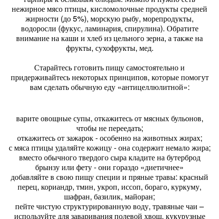
нежирное мясо птицы, кисломолочные продукты средней
жирности (до 5%), морскую рыбу, морепродукты,
водоросли (фукус, ламинария, спирулина). Обратите
внимание на каши и хлеб из цельного зерна, а также на
фрукты, сухофрукты, мед.
Старайтесь готовить пищу самостоятельно и
придерживайтесь некоторых принципов, которые помогут
вам сделать обычную еду «антицеллюлитной»:
варите овощные супы, откажитесь от мясных бульонов,
чтобы не переедать;
откажитесь от зажарок - особенно на животных жирах;
с мяса птицы удаляйте кожицу - она содержит немало жира;
вместо обычного твердого сыра кладите на бутерброд
брынзу или фету - они гораздо «диетичнее»
добавляйте в свою пищу специи и пряные травы: красный
перец, кориандр, тмин, укроп, иссоп, бораго, куркуму,
шафран, базилик, майоран;
пейте чистую структурированную воду, травяные чаи –
используйте для заваривания полевой хвощ, кукурузные