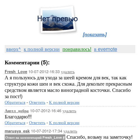
[показать]
вверх^
к полной версии
понравилось!
в evernote
Комментарии (5):
10-07-2012-16:33
удалить
Fresh_Love
А я пользуюсь для ухода за шеей кремом для век, так как
структура кожи шеи и век схожа. Для декольте прекрасным
средством является масло виноградной косточки. Спасибо
за пост!)
Обратиться
-
Ответить
-
К полной версии
10-07-2012-16:46
удалить
Ангел_добра
Благодарю!!!
Обратиться
-
Ответить
-
К полной версии
10-07-2012-17:34
удалить
marusya_esk
Спасибо, возьму на заметочку!
Ответ на комментарий Fresh_Love
#