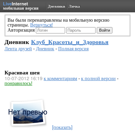
Live
Internet
Дневники
Личка
мобильная версия
Вы были перенаправлены на мобильную версию
страницы.
Вернуться!
Авторизация
Дневник
Клуб_Красоты_и_Здоровья
Лента друзей
-
Дневник
-
Полная версия
Красивая шея
10-07-2012 16:19
к комментариям
-
к полной версии
-
понравилось!
[показать]