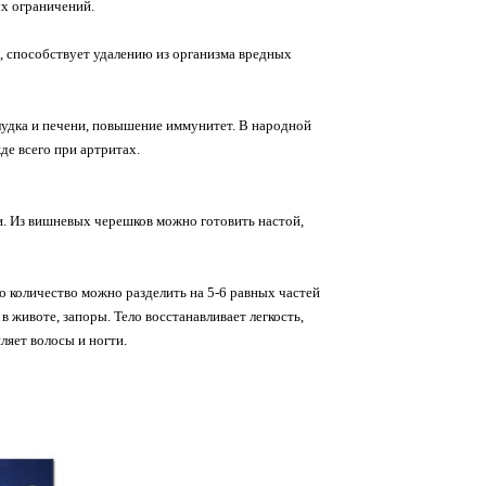
ых ограничений.
, способствует удалению из организма вредных
лудка и печени, повышение иммунитет. В народной
е всего при артритах.
и. Из вишневых черешков можно готовить настой,
то количество можно разделить на 5-6 равных частей
в животе, запоры. Тело восстанавливает легкость,
ляет волосы и ногти.