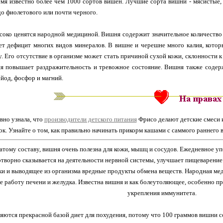
мя известно более чем 1000 сортов вишен. Лучшие сорта вишни - мясистые, 
до фиолетового или почти черного.
око ценятся народной медициной. Вишня содержит значительное количество в
ет дефицит многих видов минералов. В вишне и черешне много калия, котор
. Его отсутствие в организме может стать причиной сухой кожи, склонности 
я повышает раздражительность и тревожное состояние. Вишня также содерж
 йод, фосфор и магний.
вно узнала, что
производители детского питания
Фрисо делают детские смеси и
ок. Узнайте о том, как правильно начинать прикорм кашами с саммого раннего в
атому составу, вишня очень полезна для кожи, мышц и сосудов. Ежедневное у
отворно сказывается на деятельности нервной системы, улучшает пищеварение
и и выводящее из организма вредные продукты обмена веществ. Народная мед
 работу печени и желудка. Известна вишня и как болеутоляющее, особенно при
укрепления иммунитета.
яются прекрасной базой диет для похудения, потому что 100 граммов вишни со