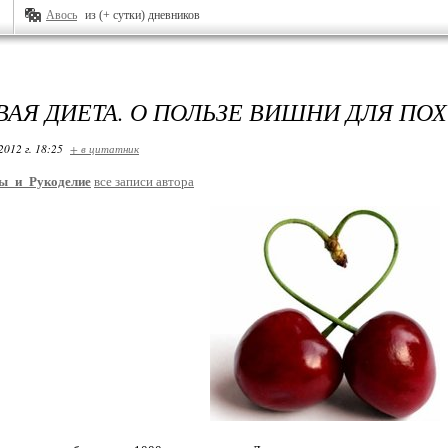
Авось
из (+ сутки) дневников
АЯ ДИЕТА. О ПОЛЬЗЕ ВИШНИ ДЛЯ ПОХ
2012 г. 18:25
+ в цитатник
ы_и_Рукоделие
все записи автора