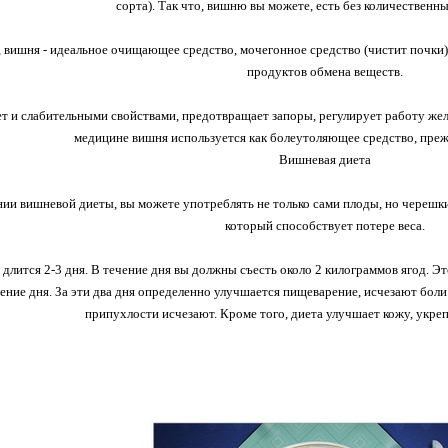
сорта). Так что, вишню вы можете, есть без количественн
, вишня - идеальное очищающее средство, мочегонное средство (чистит почки)
продуктов обмена веществ.
т и слабительными свойствами, предотвращает запоры, регулирует работу же
медицине вишня используется как болеутоляющее средство, прежд
Вишневая диета
ии вишневой диеты, вы можете употреблять не только сами плоды, но черешк
который способствует потере веса.
длится 2-3 дня. В течение дня вы должны съесть около 2 килограммов ягод. Э
чение дня. За эти два дня определенно улучшается пищеварение, исчезают боли 
припухлости исчезают. Кроме того, диета улучшает кожу, укреп