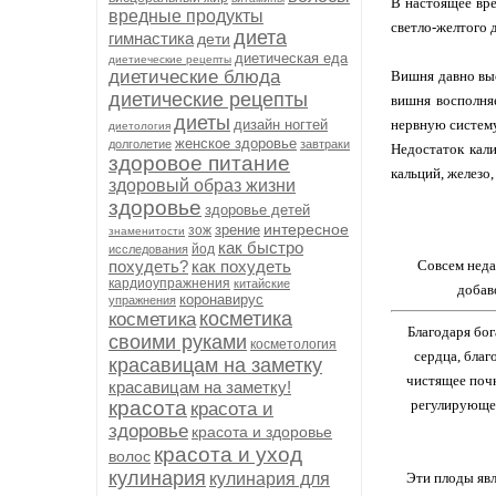
В настоящее вре
вредные продукты
светло-желтого 
диета
гимнастика
дети
диетическая еда
диетиеческие рецепты
диетические блюда
Вишня давно выс
диетические рецепты
вишня восполня
диеты
дизайн ногтей
нервную систему
диетология
женское здоровье
долголетие
завтраки
Недостаток кали
здоровое питание
кальций, железо,
здоровый образ жизни
здоровье
здоровье детей
интересное
зрение
зож
знаменитости
как быстро
йод
исследования
похудеть?
как похудеть
Совсем неда
кардиоупражнения
китайские
добав
коронавирус
упражнения
косметика
косметика
Благодаря бог
своими руками
косметология
сердца, благ
красавицам на заметку
чистящее почк
красавицам на заметку!
регулирующее
красота
красота и
здоровье
красота и здоровье
красота и уход
волос
кулинария
Эти плоды явл
кулинария для