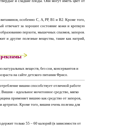
твердые и сладкие плоды. Они могут иметь цвет от
итаминов, особенно С, А, РР, В1 и В2. Кроме того,
ый отвечает за хорошее состояние кожи и крепкую
к образованию перхоти, мышечных спазмов, запоров.
ит и другие полезные вещества, такие как натрий,
з натуральных веществ, без сои, консервантов и
озраста на сайте детского питания Фрисо.
потребление вишни способствует отличной работе
. Вишня – идеальное мочегонное средство, мягко
ицина применяет вишню как средство от запоров,
 артритах. Кроме того, вишня очень полезна для
держит только 55 – 60 калорий (в зависимости от