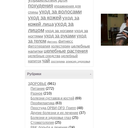
похудения
упражнения для
уход за волосами
спины
уход за кожей
уход за
уход за
кожей лица
лицом
уход за ногами
уход за
уход за руками
уход
ногтями
за телом
фитнесс
фитнес
целебные
фитотерапия
холестерин
целебные растения
напитки
целебные средства
целебный
чай
напиток
эзотерика
эликсир здоровья
Рубрики
-
ЗДОРОВЬЕ
(961)
Питание
(272)
Разное
(210)
Болезни суставов и костей
(69)
Профилактика
(63)
Простуда,ОРВИ,ОРЗ, Грипп
(48)
Другие болезни и их лечение
(37)
Болезни и здоровье глаз
(25)
Стоматология
(25)
РАК: борьба и лечение
(24)