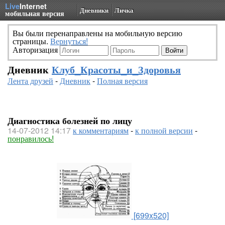
Live
Internet
Дневники
Личка
мобильная версия
Вы были перенаправлены на мобильную версию
страницы.
Вернуться!
Авторизация
Дневник
Клуб_Красоты_и_Здоровья
Лента друзей
-
Дневник
-
Полная версия
Диагностика болезней по лицу
14-07-2012 14:17
к комментариям
-
к полной версии
-
понравилось!
[699x520]