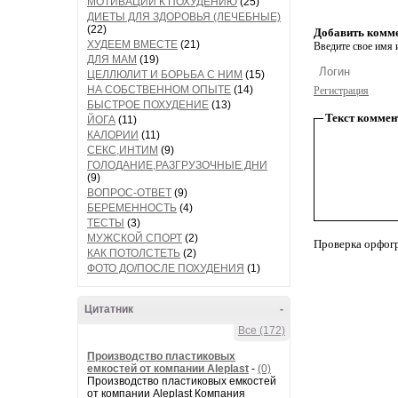
МОТИВАЦИИ К ПОХУДЕНИЮ
(25)
ДИЕТЫ ДЛЯ ЗДОРОВЬЯ (ЛЕЧЕБНЫЕ)
(22)
Добавить комм
ХУДЕЕМ ВМЕСТЕ
(21)
Введите свое имя и
ДЛЯ МАМ
(19)
ЦЕЛЛЮЛИТ И БОРЬБА С НИМ
(15)
НА СОБСТВЕННОМ ОПЫТЕ
(14)
Регистрация
БЫСТРОЕ ПОХУДЕНИЕ
(13)
Текст коммен
ЙОГА
(11)
КАЛОРИИ
(11)
СЕКС,ИНТИМ
(9)
ГОЛОДАНИЕ,РАЗГРУЗОЧНЫЕ ДНИ
(9)
ВОПРОС-ОТВЕТ
(9)
БЕРЕМЕННОСТЬ
(4)
ТЕСТЫ
(3)
МУЖСКОЙ СПОРТ
(2)
Проверка орфог
КАК ПОТОЛСТЕТЬ
(2)
ФОТО ДО/ПОСЛЕ ПОХУДЕНИЯ
(1)
Цитатник
-
Все (172)
Производство пластиковых
емкостей от компании Aleplast
-
(0)
Производство пластиковых емкостей
от компании Aleplast Компания