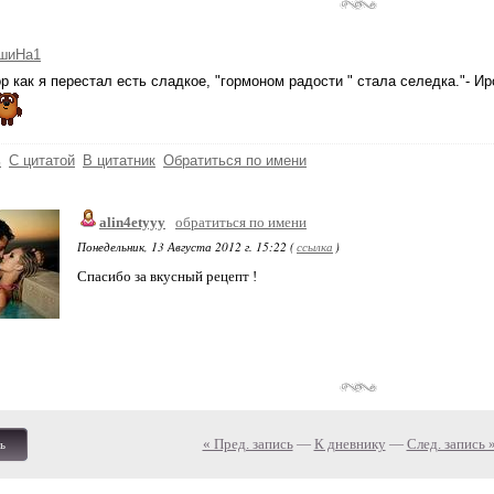
шиНа1
ор как я перестал есть сладкое, "гормоном радости " стала селедка."- И
ь
С цитатой
В цитатник
Обратиться по имени
alin4etyyy
обратиться по имени
Понедельник, 13 Августа 2012 г. 15:22 (
ссылка
)
Спасибо за вкусный рецепт !
« Пред. запись
—
К дневнику
—
След. запись 
ь