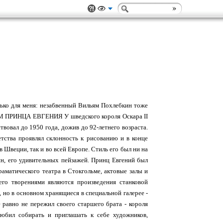
только для меня: незабвенный Вильям Похлебкин тоже
М ПРИНЦА ЕВГЕНИЯ У шведского короля Оскара II
твовал до 1950 года, дожив до 92-летнего возраста.
етства проявлял склонность к рисованию и в конце
 Швеции, так и во всей Европе. Стиль его был ни на
ин, его удивительных пейзажей. Принц Евгений был
матического театра в Стокгольме, актовые залы и
го творениями являются произведения станковой
 но в основном хранящиеся в специальной галерее -
 равно не пережил своего старшего брата - короля
любил собирать и приглашать к себе художников,