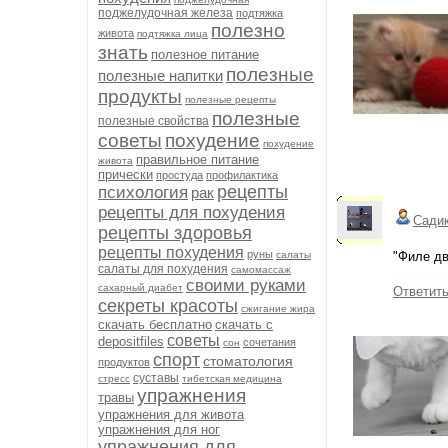
поджелудочная железа
подтяжка
полезно
живота
подтяжка лица
знать
полезное питание
полезные
полезные напитки
продукты
полезные рецепты
полезные
полезные свойства
советы
похудение
похудение
правильное питание
живота
прически
простуда
профилактика
рецепты
психология
рак
рецепты для похудения
Сади
рецепты здоровья
рецепты похудения
руны
салаты
"Филе дв
салаты для похудения
самомассаж
своими руками
сахарный диабет
Ответит
секреты красоты
сжигание жира
скачать бесплатно
скачать с
советы
depositfiles
сочетания
сон
спорт
стоматология
продуктов
суставы
стресс
тибетская медицина
упражнения
травы
упражнения для живота
упражнения для ног
упражнения для