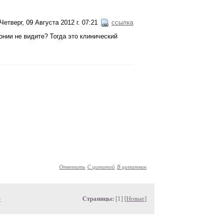
Четверг, 09 Августа 2012 г. 07:21
ссылка
ронии не видите? Тогда это клинический
Ответить
С цитатой
В цитатник
»
Страницы:
[1] [
Новые
]