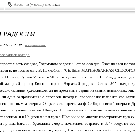
Авось
из (+ сутки) дневников
 РАДОСТИ.
а 2012 г. 23:05
+ в цитатник
все записи автора
 перестал есть сладкое, "гормоном радости " стала селедка. Оказывается не 
аться и, не только он... В. Похлебкин. "СЕЛЬДЬ, МАРИНОВАННАЯ СПОСОБО
а. Первый, Густав V, лишь в 50 лет вступил на престол в 1907 году и процарс
й младший, принц Евгений, герцог Нэркский, родившийся в 1865 году, с д
фессиональным художником, да не простым, а одним из самых знаменитых как в
и ни одна репродукция не способна передать своеобразие колорита его карт
ескорыстным мастером. Он расписал фресками фойе Королевской оперы и Дра
 школ и университетов Швеции. Но главными и самыми замечательными е
тавленные и в Национальном музее Швеции, и во многих иностранных музеях,
 принца Евгения. Художник умер в почтенном возрасте в 1947 году, но все
яду с увлечением живописью, принц Евгений отличался хлебосольством, 