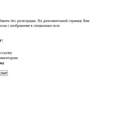
авить без регистрации. На дополнительной странице Вам
волы с изображения в специальное поле.
у:
 ссылку
омментарии
нку