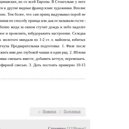
динавских, но со всей Европы. В Стокгольме у него
ген и другие видные французские художники. Вполне
ычно. Тем более, что сам принц выдумывал порой не
нная по способу принца или ,как ее называли гости -
обенно когда за окном стучит дождь и небо надолго
ное и прояснить, взбудоражить настроение. Селедка
 молотого миндаля по 1-2 ст. л. майонеза, взбитых
етчупа Предварительная подготовка: 1. Филе после
жить ими дно глубокой чашки в один ряд. 2. Яблоки
ивки смешать вместе, добавить кетчуп, перемешать.
кефирной смесью. 3. Дать постоять примерно 10-15
Нравится
Поделиться
»
Страницы:
[1] [
Новые
]