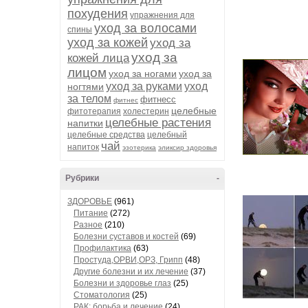
похудения
упражнения для
уход за волосами
спины
уход за кожей
уход за
уход за
кожей лица
лицом
уход за ногами
уход за
уход за руками
уход
ногтями
за телом
фитнесс
фитнес
целебные
фитотерапия
холестерин
целебные растения
напитки
целебные средства
целебный
чай
напиток
эзотерика
эликсир здоровья
Рубрики
-
ЗДОРОВЬЕ
(961)
Питание
(272)
Разное
(210)
Болезни суставов и костей
(69)
Профилактика
(63)
Простуда,ОРВИ,ОРЗ, Грипп
(48)
Другие болезни и их лечение
(37)
Болезни и здоровье глаз
(25)
Стоматология
(25)
РАК: борьба и лечение
(24)