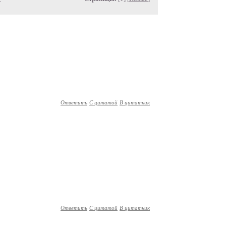
Ответить
С цитатой
В цитатник
Ответить
С цитатой
В цитатник