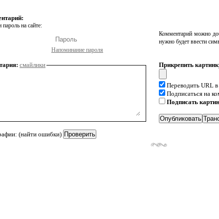
ентарий:
 пароль на сайте:
Комментарий можно доб
нужно будет ввести сим
Напоминание пароля
тария:
смайлики
Прикрепить картинк
Переводить URL в
Подписаться на к
Подписать карти
рафии: (найти ошибки)