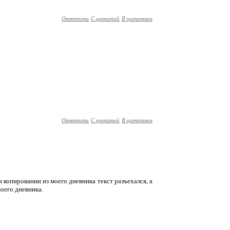
Ответить
С цитатой
В цитатник
Ответить
С цитатой
В цитатник
 копировании из моего дневника текст разъехался, а
моего дневника.