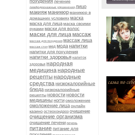
похудения
лечение
лицо
лимфодренажные упражнения
макияж
маникюр
маникюр в
маска
домашних условиях
маска для лица
маска своими
маски для волос
руками
маски для лица
массаж
массаж лица
массаж для похудения
напитки
мода
мед
массаж стоп
напитки для похудения
напитки здоровья
напиток
народная
здоровья
медицина
народные
рецепты
народные
средства
низкокалорийные
блюда
низкокалорийные
новости
новости
рецепты
медицины
ногти
омоложение
омоложение лица
онлайн
очищение
казино
остеохондроз
очищение организма
очищение печени
печень
питание
питание для
похудения
поджелудочная