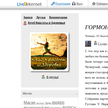
Регистрация
Вход
Рейтинги
Записи
Друзья
Комментарии
Клуб Красоты и Здоровья
ГОРМОН
Четверг, 02 Август
Садик
С тех пор как я
любил ею балов
было четыре сын
Четвертый, самы
концов стал про
В друзья
кого не похож, 
неутомимым и б
потолки в ряде
живописи, предс
Метки
-
Собрании картин
видео
Маски
бады
артрит
Густава V. Нар
волосы
висцеральный жир
витамины