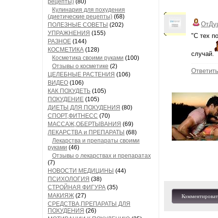
рецепты)
(80)
Кулинария для похудения
(диетические рецепты)
(68)
ОтДу
ПОЛЕЗНЫЕ СОВЕТЫ
(202)
УПРАЖНЕНИЯ
(155)
"С тех п
РАЗНОЕ
(144)
КОСМЕТИКА
(128)
случай.
Косметика своими руками
(100)
Отзывы о косметике
(2)
Ответит
ЦЕЛЕБНЫЕ РАСТЕНИЯ
(106)
ВИДЕО
(106)
КАК ПОХУДЕТЬ
(105)
ПОХУДЕНИЕ
(105)
ДИЕТЫ ДЛЯ ПОХУДЕНИЯ
(80)
СПОРТ,ФИТНЕСС
(70)
МАССАЖ,ОБЕРТЫВАНИЯ
(69)
ЛЕКАРСТВА и ПРЕПАРАТЫ
(68)
Лекарства и препараты своими
руками
(46)
Отзывы о лекарствах и препаратах
(7)
НОВОСТИ МЕДИЦИНЫ
(44)
ПСИХОЛОГИЯ
(38)
СТРОЙНАЯ ФИГУРА
(35)
МАКИЯЖ
(27)
Комментироват
СРЕДСТВА,ПРЕПАРАТЫ ДЛЯ
ПОХУДЕНИЯ
(26)