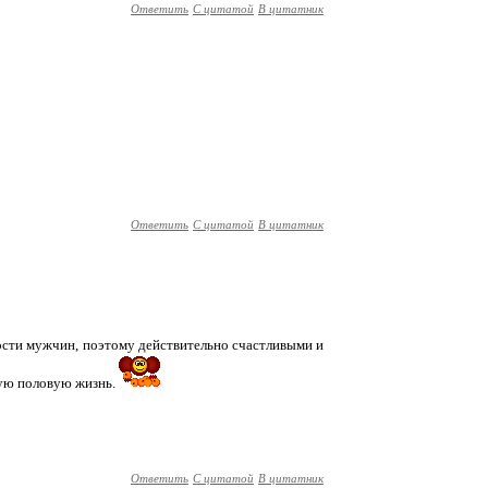
Ответить
С цитатой
В цитатник
Ответить
С цитатой
В цитатник
ости мужчин, поэтому действительно счастливыми и
ую половую жизнь.
Ответить
С цитатой
В цитатник