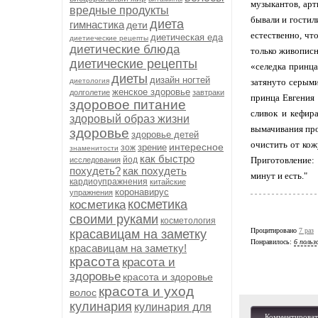
музыкантов, арт
вредные продукты
бывали и гостил
диета
гимнастика
дети
естественно, чт
диетическая еда
диетиеческие рецепты
диетические блюда
только живописны
диетические рецепты
«селедка принца
диеты
дизайн ногтей
диетология
затянуто серыми
женское здоровье
долголетие
завтраки
принца Евгения 
здоровое питание
сливок и кефира
здоровый образ жизни
вымачивания про
здоровье
здоровье детей
очистить от кож
интересное
зрение
зож
знаменитости
как быстро
йод
Приготовление: 
исследования
похудеть?
как похудеть
минут и есть."
кардиоупражнения
китайские
коронавирус
упражнения
косметика
косметика
своими руками
косметология
Процитировано
7 раз
красавицам на заметку
Понравилось:
6 польз
красавицам на заметку!
красота
красота и
здоровье
красота и здоровье
красота и уход
волос
кулинария
кулинария для
Комментироват