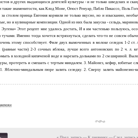
истов и других выдающихся деятелей культуры - и не только шведских и скан
и такие знаменитости, как Клод Моне, Огюст Ренуар, Пабло Пикассо, Поль Го
о за столом принца Евгения кормили не только вкусно, но и изысканно, необ
е, но и кулинарные композиции. Одной из них была закуска - сельдь, маринова
 Эугена» Этот рецепт мне удалось достать, И я им частенько пользуюсь, ос
 тучами. Именно тогда хочется встряхнуться, сделать что-то не совсем обыч
очень этому способствует. Филе двух вымоченных в молоке селедок 1-2 ст. л.
 (равные части) 2-3 сочных яблока, лучше всего антоновских по 2 ч. л. к
мыть в холодной кипяченой воде и нарезать дольками по 2 см шириной. Выло
уры, протереть и смешать с тертым миндалем. 3. Майонез, кефир, взбитые сл
1. Яблочно-миндальным пюре залить селедку. 2. Сверху залить майонезно-
ователям
« Пред. запись
—
К дневнику
—
След. запись 
ь