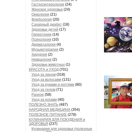
Гастроэнтерология
(24)
Женское здоровье
(24)
Онкология
(21)
Флебология
(20)
Сахарный диабет
(18)
Здоровье детей
(17)
Гипертония
(14)
Психология
(10)
Дерматалогия
(4)
Музыкотерапия
(2)
Хирургия
(2)
Невралогия
(2)
Здоровье животных
(1)
КРАСОТА и УХОД
(701)
Уход за лицом
(318)
Уход за волосами
(131)
Уход за руками и ногтями
(80)
Уход за телом
(71)
Разное
(58)
Уход за ногами
(40)
ПОЛЕЗНО ЗНАТЬ
(487)
НАРОДНАЯ МЕДИЦИНА
(354)
ПОЛЕЗНОЕ ПИТАНИЕ
(278)
КУЛИНАРИЯ ДЛЯ ПОХУДЕНИЯ и
ЗДОРОВЬЯ
(237)
Кулинария для здоровья (полезные