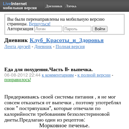
Live
Internet
Дневники
Личка
мобильная версия
Вы были перенаправлены на мобильную версию
страницы.
Вернуться!
Авторизация
Дневник
Клуб_Красоты_и_Здоровья
Лента друзей
-
Дневник
-
Полная версия
Еда для похудения.Часть II- выпечка.
06-08-2012 22:44
к комментариям
-
к полной версии
-
понравилось!
Придерживаясь своей системы питания , я не мог
совсем отказаться от выпечки , поэтому употреблял
свои " постряпушки", которые отвечали по
калорийности требованиям безхолестериновой
диеты.Предлагаю один из рецептов:
Морковное печенье.