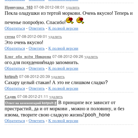
07-08-2012-08:01
удалить
Иринушка_163
Пекла оладушки из тертой моркови. Очень вкусно! Теперь и
печенье попробую. Спасибо!
Обратиться
-
Ответить
-
К полной версии
07-08-2012-09:01
удалить
стема
Это очень вкусно!
Обратиться
-
Ответить
-
К полной версии
07-08-2012-09:26
удалить
Блог_обо_всём_Никрона
ого.для похудения!надо запомнить.
Обратиться
-
Ответить
-
К полной версии
07-08-2012-20:39
удалить
kotpuh
Сахару целый стакан! А это не слишком сладко?
Обратиться
-
Ответить
-
К полной версии
07-08-2012-21:11
удалить
Садик
В принципе все зависит от
Ответ на комментарий kotpuh
#
пристрастий, да и от моркови , можно и половину, и без
изюма, творите свою сладкую жизнь!:pooh_hone
Обратиться
-
Ответить
-
К полной версии