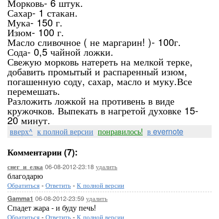
Морковь- 6 штук.
Сахар- 1 стакан.
Мука- 150 г.
Изюм- 100 г.
Масло сливочное ( не маргарин! )- 100г.
Сода- 0,5 чайной ложки.
Свежую морковь натереть на мелкой терке,
добавить промытый и распаренный изюм,
погашенную соду, сахар, масло и муку.Все
перемешать.
Разложить ложкой на противень в виде
кружочков. Выпекать в нагретой духовке 15-
20 минут.
вверх^
к полной версии
понравилось!
в evernote
Комментарии (7):
06-08-2012-23:18
удалить
снег_и_елка
благодарю
Обратиться
-
Ответить
-
К полной версии
06-08-2012-23:59
удалить
Gamma1
Спадет жара - и буду печь!
Обратиться
-
Ответить
-
К полной версии