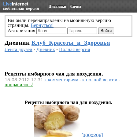
Live
Internet
Дневники
Личка
мобильная версия
Вы были перенаправлены на мобильную версию
страницы.
Вернуться!
Авторизация
Дневник
Клуб_Красоты_и_Здоровья
Лента друзей
-
Дневник
-
Полная версия
Рецепты имбирного чая для похудения.
15-08-2012 17:31
к комментариям
-
к полной версии
-
понравилось!
Рецепты имбирного чая для похудения.
[300x208]