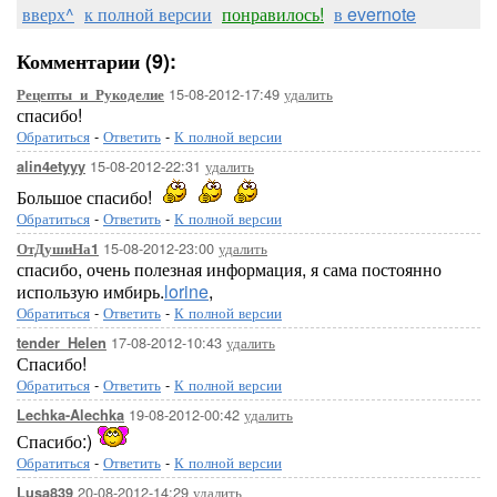
вверх^
к полной версии
понравилось!
в evernote
Комментарии (9):
15-08-2012-17:49
удалить
Рецепты_и_Рукоделие
спасибо!
Обратиться
-
Ответить
-
К полной версии
15-08-2012-22:31
удалить
alin4etyyy
Большое спасибо!
Обратиться
-
Ответить
-
К полной версии
15-08-2012-23:00
удалить
ОтДушиНа1
спасибо, очень полезная информация, я сама постоянно
использую имбирь.
lorine
,
Обратиться
-
Ответить
-
К полной версии
17-08-2012-10:43
удалить
tender_Helen
Спасибо!
Обратиться
-
Ответить
-
К полной версии
19-08-2012-00:42
удалить
Lechka-Alechka
Спасибо:)
Обратиться
-
Ответить
-
К полной версии
20-08-2012-14:29
удалить
Lusa839