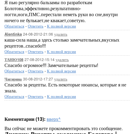
Я пью регулярно бальзамы по разработкам
Болотова,эффективно,результативно-
ногти,ноги,ПМС.перестали неметь руки во сне,внутри
ничего не булькает,не квакает,советую.
Обратиться
-
Ответить
-
К полной версии
24-08-2012-21:06
удалить
Alentinka
каша-сила наша,а здесь столько замечательных,вкусных
рецептов..спасибо!!!
Обратиться
-
Ответить
-
К полной версии
27-08-2012-15:14
удалить
ТАНЮ108
Спасибо огромное!!! Замечательные рецепты!
Обратиться
-
Ответить
-
К полной версии
30-08-2012-17:27
удалить
Чигирина
Спасибо за рецепты. Есть некоторые нюансы, которые я не
знала.
Обратиться
-
Ответить
-
К полной версии
Комментарии (13):
вверх^
Вы сейчас не можете прокомментировать это сообщение.
Дневник Рецепты академика Болотова |