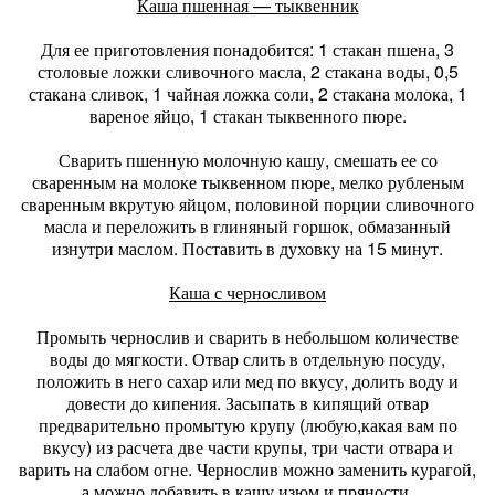
Каша пшенная — тыквенник
Для ее приготовления понадобится: 1 стакан пшена, 3
столовые ложки сливочного масла, 2 стакана воды, 0,5
стакана сливок, 1 чайная ложка соли, 2 стакана молока, 1
вареное яйцо, 1 стакан тыквенного пюре.
Сварить пшенную молочную кашу, смешать ее со
сваренным на молоке тыквенном пюре, мелко рубленым
сваренным вкрутую яйцом, половиной порции сливочного
масла и переложить в глиняный горшок, обмазанный
изнутри маслом. Поставить в духовку на 15 минут.
Каша с черносливом
Промыть чернослив и сварить в небольшом количестве
воды до мягкости. Отвар слить в отдельную посуду,
положить в него сахар или мед по вкусу, долить воду и
довести до кипения. Засыпать в кипящий отвар
предварительно промытую крупу (любую,какая вам по
вкусу) из расчета две части крупы, три части отвара и
варить на слабом огне. Чернослив можно заменить курагой,
а можно добавить в кашу изюм и пряности.