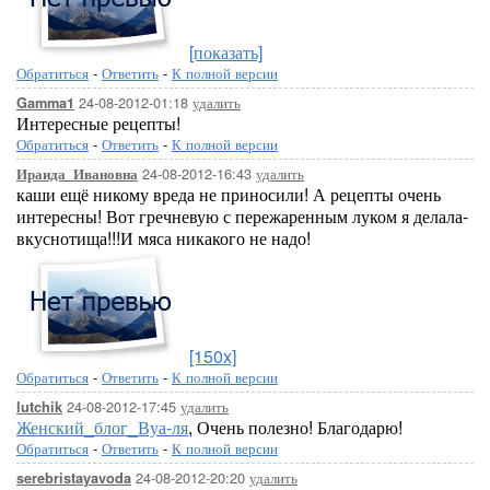
[показать]
Обратиться
-
Ответить
-
К полной версии
24-08-2012-01:18
удалить
Gamma1
Интересные рецепты!
Обратиться
-
Ответить
-
К полной версии
24-08-2012-16:43
удалить
Ираида_Ивановна
каши ещё никому вреда не приносили! А рецепты очень
интересны! Вот гречневую с пережаренным луком я делала-
вкуснотища!!!И мяса никакого не надо!
[150x]
Обратиться
-
Ответить
-
К полной версии
24-08-2012-17:45
удалить
lutchik
Женский_блог_Вуа-ля
, Очень полезно! Благодарю!
Обратиться
-
Ответить
-
К полной версии
24-08-2012-20:20
удалить
serebristayavoda