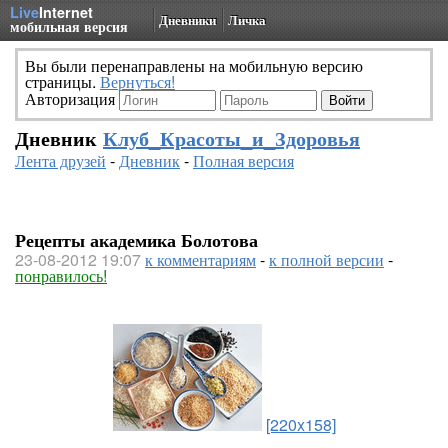
Live
Internet
Дневники
Личка
мобильная версия
Вы были перенаправлены на мобильную версию
страницы.
Вернуться!
Авторизация
Дневник
Клуб_Красоты_и_Здоровья
Лента друзей
-
Дневник
-
Полная версия
Рецепты академика Болотова
23-08-2012 19:07
к комментариям
-
к полной версии
-
понравилось!
[220x158]