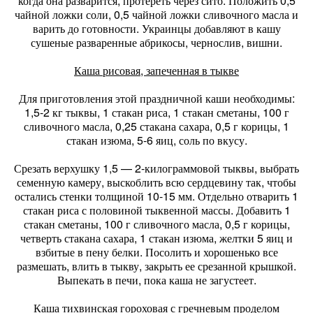
когда она разварится, протереть через сито. Положить 0,5
чайной ложки соли, 0,5 чайной ложки сливочного масла и
варить до готовности. Украинцы добавляют в кашу
сушеные разваренные абрикосы, чернослив, вишни.
Каша рисовая, запеченная в тыкве
Для приготовления этой праздничной каши необходимы:
1,5-2 кг тыквы, 1 стакан риса, 1 стакан сметаны, 100 г
сливочного масла, 0,25 стакана сахара, 0,5 г корицы, 1
стакан изюма, 5-6 яиц, соль по вкусу.
Срезать верхушку 1,5 — 2-килограммовой тыквы, выбрать
семенную камеру, выскоблить всю сердцевину так, чтобы
остались стенки толщиной 10-15 мм. Отдельно отварить 1
стакан риса с половиной тыквенной массы. Добавить 1
стакан сметаны, 100 г сливочного масла, 0,5 г корицы,
четверть стакана сахара, 1 стакан изюма, желтки 5 яиц и
взбитые в пену белки. Посолить и хорошенько все
размешать, влить в тыкву, закрыть ее срезанной крышкой.
Выпекать в печи, пока каша не загустеет.
Каша тихвинская гороховая с гречневым проделом