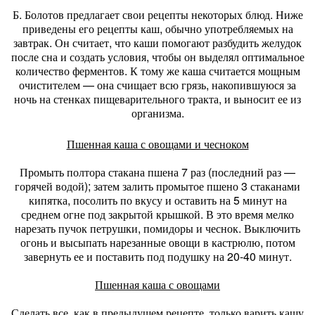
Б. Болотов предлагает свои рецепты некоторых блюд. Ниже
приведены его рецепты каш, обычно употребляемых на
завтрак. Он считает, что каши помогают разбудить желудок
после сна и создать условия, чтобы он выделял оптимальное
количество ферментов. К тому же каша считается мощным
очистителем — она счищает всю грязь, накопившуюся за
ночь на стенках пищеварительного тракта, и выносит ее из
организма.
Пшенная каша с овощами и чесноком
Промыть полтора стакана пшена 7 раз (последний раз —
горячей водой); затем залить промытое пшено 3 стаканами
кипятка, посолить по вкусу и оставить на 5 минут на
среднем огне под закрытой крышкой. В это время мелко
нарезать пучок петрушки, помидоры и чеснок. Выключить
огонь и высыпать нарезанные овощи в кастрюлю, потом
завернуть ее и поставить под подушку на 20-40 минут.
Пшенная каша с овощами
Сделать все, как в предыдущем рецепте, только варить кашу