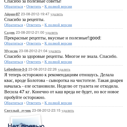
Спасибо за полезные советы!
Обратиться
-
Ответить
-
К полной версии
23-08-2012-19:47
удалить
Айрин-87
Спасибо за рецепты.
Обратиться
-
Ответить
-
К полной версии
23-08-2012-21:00
удалить
Садик
Прекрасные рецепты, вкусные и полезные!:good:
Обратиться
-
Ответить
-
К полной версии
23-08-2012-21:04
удалить
Мумсик
Спасибо за здоровые рецепты. Многое не знала. Спасибо.
Обратиться
-
Ответить
-
К полной версии
23-08-2012-22:26
удалить
Lebedeva-3-3
Я теперь осторожно к рекомендациям отношусь. Делала
квас, вроде Болотова - сыворотка на чистотеле. Такая диарея
началась - еле остановили. Неделю от туалета не отходила.
Весила 47 кг. Конечно от каш вреда не будет, но все новое
пробуйте осторожно.
Обратиться
-
Ответить
-
К полной версии
23-08-2012-23:15
удалить
Светлый_лучик