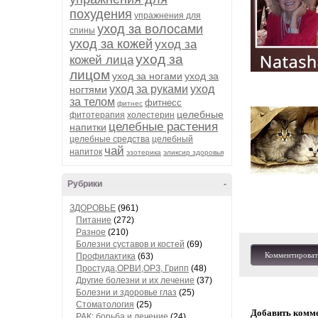
похудения
упражнения для
уход за волосами
спины
уход за кожей
уход за
уход за
кожей лица
лицом
уход за ногами
уход за
уход за руками
уход
ногтями
за телом
фитнесс
фитнес
целебные
фитотерапия
холестерин
целебные растения
напитки
целебные средства
целебный
чай
напиток
эзотерика
эликсир здоровья
Рубрики
-
ЗДОРОВЬЕ
(961)
Питание
(272)
Разное
(210)
Болезни суставов и костей
(69)
Комментироват
Профилактика
(63)
Простуда,ОРВИ,ОРЗ, Грипп
(48)
Другие болезни и их лечение
(37)
Болезни и здоровье глаз
(25)
Стоматология
(25)
Добавить комм
РАК: борьба и лечение
(24)