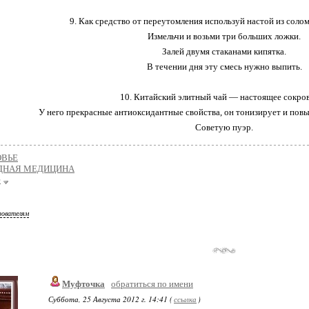
9. Как средство от переутомления используй настой из солом
Измельчи и возьми три больших ложки.
Залей двумя стаканами кипятка.
В течении дня эту смесь нужно выпить.
10. Китайский элитный чай — настоящее сокро
У него прекрасные антиоксидантные свойства, он тонизирует и пов
Советую пуэр.
ОВЬЕ
ДНАЯ МЕДИЦИНА
е
зователям
Муфточка
обратиться по имени
Суббота, 25 Августа 2012 г. 14:41 (
ссылка
)