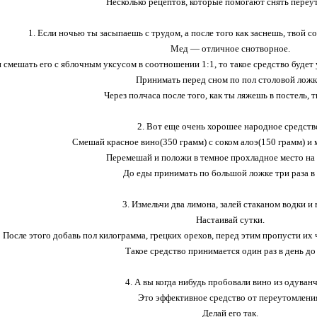
Несколько рецептов, которые помогают снять переу
1. Если ночью ты засыпаешь с трудом, а после того как заснешь, твой со
Мед — отличное снотворное.
 смешать его с яблочным уксусом в соотношении 1:1, то такое средство будет
Принимать перед сном по пол столовой ложк
Через полчаса после того, как ты ляжешь в постель, 
2. Вот еще очень хорошее народное средств
Смешай красное вино(350 грамм) с соком алоэ(150 грамм) и 
Перемешай и положи в темное прохладное место на 
До еды принимать по большой ложке три раза в 
3. Измельчи два лимона, залей стаканом водки и 
Настаивай сутки.
После этого добавь пол килограмма, грецких орехов, перед этим пропусти их 
Такое средство принимается один раз в день до
4. А вы когда нибудь пробовали вино из одуван
Это эффективное средство от переутомлени
Делай его так.