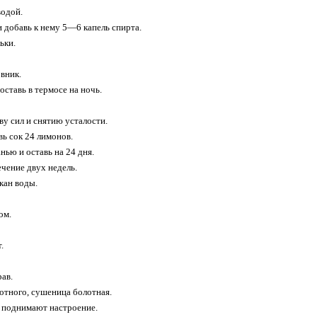
водой.
и добавь к нему 5—6 капель спирта.
ьки.
вник.
оставь в термосе на ночь.
ву сил и снятию усталости.
вь сок 24 лимонов.
нью и оставь на 24 дня.
ечение двух недель.
кан воды.
ом.
.
ав.
лотного, сушеница болотная.
и поднимают настроение.