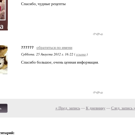
Спасибо, чудные рецепты
??????
обратиться по имени
Суббота, 25 Августа 2012 г. 16:22 (
ссылка
)
Спасибо большое, очень ценная информация.
« Пред. запись
—
К дневнику
—
След. запись 
ь
ентарий: