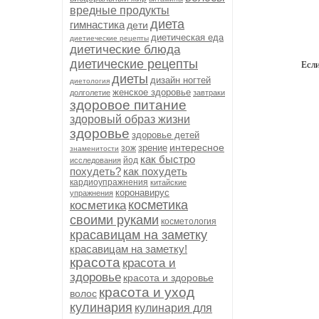
вредные продукты
диета
гимнастика
дети
диетическая еда
диетиеческие рецепты
диетические блюда
диетические рецепты
Если
диеты
дизайн ногтей
диетология
женское здоровье
долголетие
завтраки
здоровое питание
здоровый образ жизни
здоровье
здоровье детей
интересное
зрение
зож
знаменитости
как быстро
йод
исследования
похудеть?
как похудеть
кардиоупражнения
китайские
коронавирус
упражнения
косметика
косметика
своими руками
косметология
красавицам на заметку
красавицам на заметку!
красота
красота и
здоровье
красота и здоровье
красота и уход
волос
кулинария
кулинария для