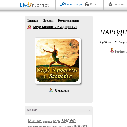
Регистрация
Вход
Рейтинги
Записи
Друзья
Комментарии
Клуб Красоты и Здоровья
НАРОДН
Суббота, 25 Авгус
lorine
В друзья
Метки
-
видео
Маски
бады
артрит
волосы
висцеральный жир
витамины