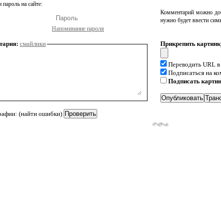
 пароль на сайте:
Комментарий можно доб
нужно будет ввести сим
Напоминание пароля
тария:
смайлики
Прикрепить картинк
Переводить URL в
Подписаться на к
Подписать карти
рафии: (найти ошибки)