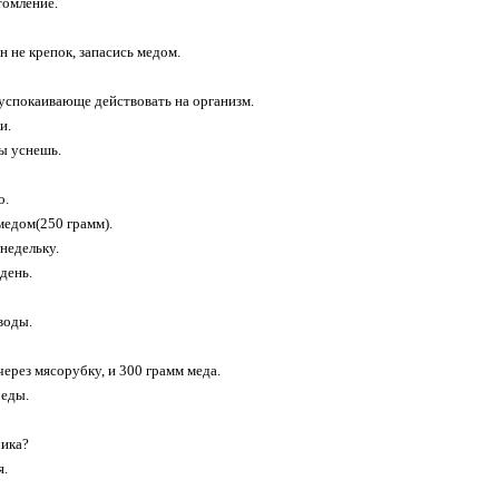
томление.
н не крепок, запасись медом.
 успокаивающе действовать на организм.
и.
ты уснешь.
о.
медом(250 грамм).
недельку.
день.
воды.
через мясорубку, и 300 грамм меда.
 еды.
чика?
я.