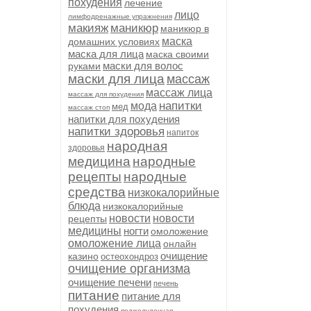
похудения
лечение
лицо
лимфодренажные упражнения
макияж
маникюр
маникюр в
маска
домашних условиях
маска для лица
маска своими
маски для волос
руками
маски для лица
массаж
массаж лица
массаж для похудения
напитки
мода
мед
массаж стоп
напитки для похудения
напитки здоровья
напиток
народная
здоровья
медицина
народные
рецепты
народные
средства
низкокалорийные
блюда
низкокалорийные
новости
новости
рецепты
медицины
ногти
омоложение
омоложение лица
онлайн
очищение
казино
остеохондроз
очищение организма
очищение печени
печень
питание
питание для
похудения
поджелудочная