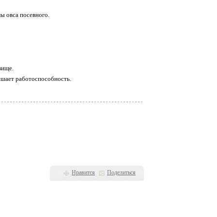
ы овса посевного.
вище.
ышает работоспособность.
Нравится
Поделиться