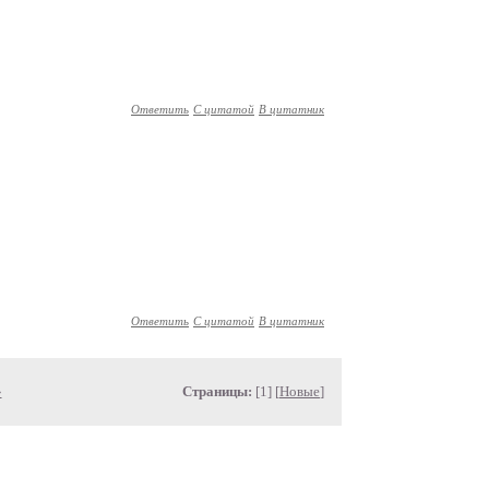
Ответить
С цитатой
В цитатник
Ответить
С цитатой
В цитатник
»
Страницы:
[1] [
Новые
]