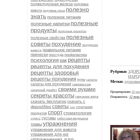
поджелудочная железа
подтяжка
полезно
живота
подтяжка лица
знать
полезное питание
полезные
полезные напитки
продукты
полезные рецепты
полезные
полезные свойства
советы
похудение
похудение
правильное питание
живота
прически
простуда
профилактика
рецепты
психология
рак
рецепты для похудения
Рубрики:
ЗДОР
рецепты здоровья
НАРО
рецепты похудения
руны
салаты
Метки:
здоровь
салаты для похудения
самомассаж
своими руками
сахарный диабет
Процитировано
29 раз
секреты красоты
сжигание жира
Понравилось:
12 поль
скачать бесплатно
скачать с
советы
depositfiles
сочетания
сон
спорт
стоматология
продуктов
суставы
стресс
тибетская медицина
упражнения
травы
упражнения для живота
упражнения для ног
упражнения для