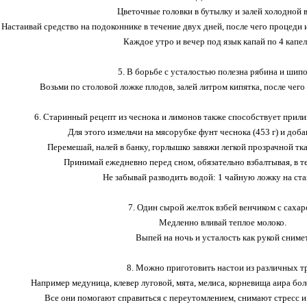
Цветочные головки в бутылку и залей холодной 
Настаивай средство на подоконнике в течение двух дней, после чего процеди 
Каждое утро и вечер под язык капай по 4 капел
5. В борьбе с усталостью полезна рябина и шипо
Возьми по столовой ложке плодов, залей литром кипятка, после чего 
6. Старинный рецепт из чеснока и лимонов также способствует прили
Для этого измельчи на мясорубке фунт чеснока (453 г) и доба
Перемешай, налей в банку, горлышко завяжи легкой прозрачной тка
Принимай ежедневно перед сном, обязательно взбалтывая, в т
Не забывай разводить водой: 1 чайную ложку на ста
7. Один сырой желток взбей венчиком с сахар
Медленно вливай теплое молоко.
Выпей на ночь и усталость как рукой снимет
8. Можно приготовить настои из различных тр
Например медуница, клевер луговой, мята, мелиса, корневища аира бо
Все они помогают справиться с переутомлением, снимают стресс 