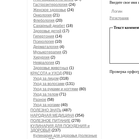
Введите свое имя и
Гастроэнтерология
(24)
Женское здоровье
(24)
Онкология
(21)
Регистрация
Флебология
(20)
Сахарный диабет
(18)
Текст коммен
Здоровье детей
(17)
Гипертония
(14)
Психология
(10)
Дерматалогия
(4)
Музыкотерапия
(2)
Хирургия
(2)
Невралогия
(2)
Здоровье животных
(1)
Проверка орфог
КРАСОТА и УХОД
(701)
Уход за лицом
(318)
Уход за волосами
(131)
Уход за руками и ногтями
(80)
Уход за телом
(71)
Разное
(58)
Уход за ногами
(40)
ПОЛЕЗНО ЗНАТЬ
(487)
НАРОДНАЯ МЕДИЦИНА
(354)
ПОЛЕЗНОЕ ПИТАНИЕ
(278)
КУЛИНАРИЯ ДЛЯ ПОХУДЕНИЯ и
ЗДОРОВЬЯ
(237)
Кулинария для здоровья (полезные