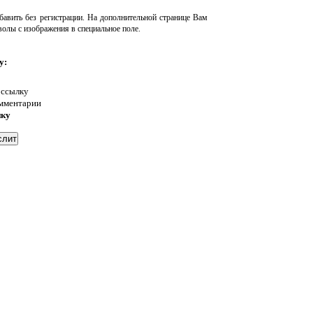
авить без регистрации. На дополнительной странице Вам
волы с изображения в специальное поле.
у:
 ссылку
омментарии
нку