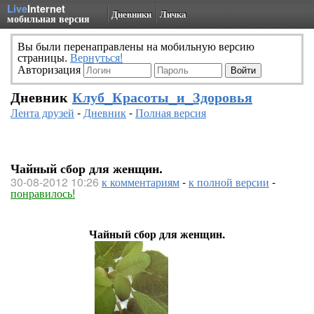
Live
Internet
Дневники
Личка
мобильная версия
Вы были перенаправлены на мобильную версию
страницы.
Вернуться!
Авторизация
Дневник
Клуб_Красоты_и_Здоровья
Лента друзей
-
Дневник
-
Полная версия
Чайный сбор для женщин.
30-08-2012 10:26
к комментариям
-
к полной версии
-
понравилось!
Чайный сбор для женщин.