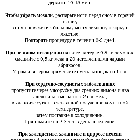
держите 10-15 мин.
Чтобы
убрать мозоли
, распарьте ноги перед сном в горячей
ванне,
затем привяжите к больному месту лимонную корку с
мякотью.
Повторите процедуру в течении 2-3 дней.
При нервном истощении
натрите на терке 0,5 кг лимонов,
смешайте с 0,5 кг меда и 20 истолченными ядрами
абрикосов.
Утром и вечером применяйте смесь натощак по 1 с.л.
При сердечно-сосудистых заболеваниях
пропустите через мясорубку два средних лимона и два
апельсина, смешайте с 2 с.л. меда,
выдержите сутки в стеклянной посуде при комнатной
температуре,
затем поставьте в холодильник.
Принимайте по 2-3 ч.л. в день перед едой.
При холецистите, холангите и циррозе печени
пропустите 4 лимона через мясорубку, добавьте стакан