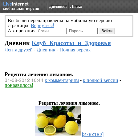
Live
Internet
Дневники
Личка
мобильная версия
Вы были перенаправлены на мобильную версию
страницы.
Вернуться!
Авторизация
Дневник
Клуб_Красоты_и_Здоровья
Лента друзей
-
Дневник
-
Полная версия
Рецепты лечения лимоном.
31-08-2012 10:44
к комментариям
-
к полной версии
-
понравилось!
Рецепты лечения лимоном.
[276x182]