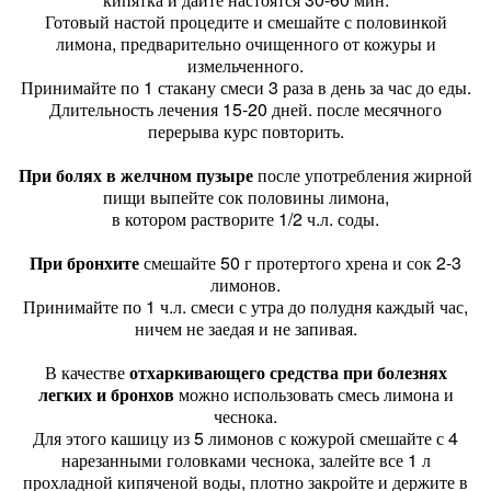
Готовый настой процедите и смешайте с половинкой
лимона, предварительно очищенного от кожуры и
измельченного.
Принимайте по 1 стакану смеси 3 раза в день за час до еды.
Длительность лечения 15-20 дней. после месячного
перерыва курс повторить.
При болях в желчном пузыре
после употребления жирной
пищи выпейте сок половины лимона,
в котором растворите 1/2 ч.л. соды.
При бронхите
смешайте 50 г протертого хрена и сок 2-3
лимонов.
Принимайте по 1 ч.л. смеси с утра до полудня каждый час,
ничем не заедая и не запивая.
В качестве
отхаркивающего средства при болезнях
легких и бронхов
можно использовать смесь лимона и
чеснока.
Для этого кашицу из 5 лимонов с кожурой смешайте с 4
нарезанными головками чеснока, залейте все 1 л
прохладной кипяченой воды, плотно закройте и держите в