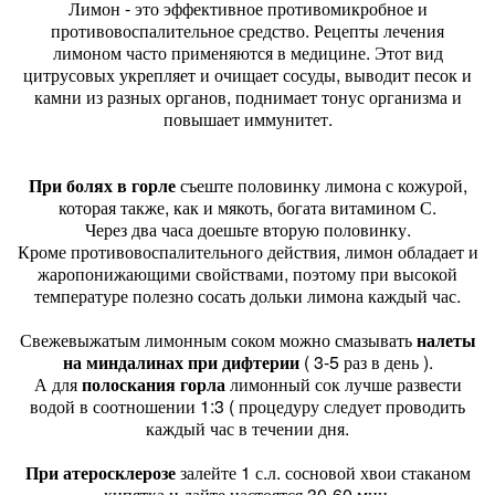
Лимон - это эффективное противомикробное и
противовоспалительное средство. Рецепты лечения
лимоном часто применяются в медицине. Этот вид
цитрусовых укрепляет и очищает сосуды, выводит песок и
камни из разных органов, поднимает тонус организма и
повышает иммунитет.
При болях в горле
съеште половинку лимона с кожурой,
которая также, как и мякоть, богата витамином С.
Через два часа доешьте вторую половинку.
Кроме противовоспалительного действия, лимон обладает и
жаропонижающими свойствами, поэтому при высокой
температуре полезно сосать дольки лимона каждый час.
Свежевыжатым лимонным соком можно смазывать
налеты
на миндалинах при дифтерии
( 3-5 раз в день ).
А для
полоскания горла
лимонный сок лучше развести
водой в соотношении 1:3 ( процедуру следует проводить
каждый час в течении дня.
При атеросклерозе
залейте 1 с.л. сосновой хвои стаканом
кипятка и дайте настоятся 30-60 мин.