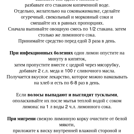
разбавьте его стаканом кипяченной воде.
Отдельно, желательно на соковыжималке, сделайте
огуречный. свекольный и морковный соки и
смешайте их в равных пропорциях.
Сначала выпивайте овощную смесь по 1/2 стакана. затем
столько же лимонного сока.
Принимайте средство перед едой 3 раза в день.
При инфекционных болезнях
один лимон опустите на
минуту в кипяток,
затем пропустите вместе с цедрой через мясорубку,
добавьте 2 с.л. меда и 100 г сливочного масла.
Получается вкусное лекарство, которое можно намазывать
на хлеб и есть по 6-8 раз в день.
Если
волосы выпадают и выглядят тусклыми
,
ополаскивайте их после мытья теплой водой с соком
лимона: на 1 л воды 2 ч.л. лимонного сока.
При мигрени
свежую лимонную корку очистите от белой
мякоти,
приложите к виску внутренней влажной стороной и