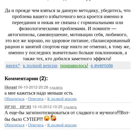
Да и прежде чем взяться за данную методику, убедитесь, что
проблема вашего избыточного веса кроется именно в
переедании и никак не связана с гормональными или
физиологическими проблемами. И помните —
автогипнозы, самовнушение, мотивации себя, любимого,
это все же хорошо, но здоровое питание, сбалансированный
рацион и занятий спортом еще никто не отменял, к тому же,
именно у последних значительно больше поклонников, а
также тех, кто добился заметного эффекта!
вверх^
к полной версии
понравилось!
в evernote
Комментарии (2):
06-10-2012-20:26
удалить
liknast
а мне кажеться надо меньше есть
Обратиться
-
Ответить
-
К полной версии
13-10-2012-10:25
удалить
ИРЭН__ИРЭН
А еще-бы загипнотизироваться от сладкого и мучного!!!Вот-
бы было СУПЕР!!!
Обратиться
-
Ответить
-
К полной версии