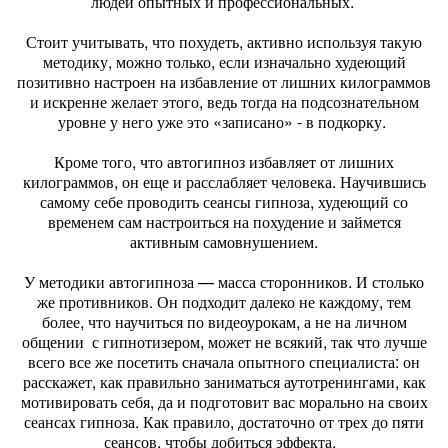
людей опытных и профессиональных.
Стоит учитывать, что похудеть, активно используя такую
методику, можно только, если изначально худеющий
позитивно настроен на избавление от лишних килограммов
и искренне желает этого, ведь тогда на подсознательном
уровне у него уже это «записано» - в подкорку.
Кроме того, что автогипноз избавляет от лишних
килограммов, он еще и расслабляет человека. Научившись
самому себе проводить сеансы гипноза, худеющий со
временем сам настроиться на похудение и займется
активным самовнушением.
У методики автогипноза — масса сторонников. И столько
же противников. Он подходит далеко не каждому, тем
более, что научиться по видеоурокам, а не на личном
общении с гипнотизером, может не всякий, так что лучше
всего все же посетить сначала опытного специалиста: он
расскажет, как правильно заниматься аутотренингами, как
мотивировать себя, да и подготовит вас морально на своих
сеансах гипноза. Как правило, достаточно от трех до пяти
сеансов, чтобы добиться эффекта.