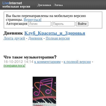
Live
Internet
Дневники
Личка
мобильная версия
Вы были перенаправлены на мобильную версию
страницы.
Вернуться!
Авторизация
Дневник
Клуб_Красоты_и_Здоровья
Лента друзей
-
Дневник
-
Полная версия
Что такое музыкотерапия?
16-10-2012 14:14
к комментариям
-
к полной версии
-
понравилось!