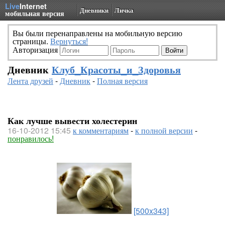
Live
Internet
Дневники
Личка
мобильная версия
Вы были перенаправлены на мобильную версию
страницы.
Вернуться!
Авторизация
Дневник
Клуб_Красоты_и_Здоровья
Лента друзей
-
Дневник
-
Полная версия
Как лучше вывести холестерин
16-10-2012 15:45
к комментариям
-
к полной версии
-
понравилось!
[500x343]