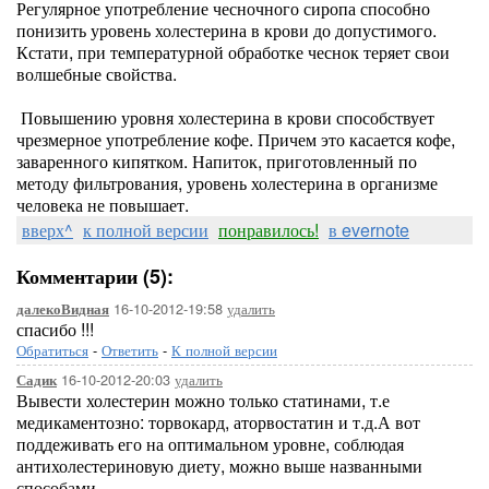
Регулярное употребление чесночного сиропа способно
понизить уровень холестерина в крови до допустимого.
Кстати, при температурной обработке чеснок теряет свои
волшебные свойства.
Повышению уровня холестерина в крови способствует
чрезмерное употребление кофе. Причем это касается кофе,
заваренного кипятком. Напиток, приготовленный по
методу фильтрования, уровень холестерина в организме
человека не повышает.
вверх^
к полной версии
понравилось!
в evernote
Комментарии (5):
16-10-2012-19:58
удалить
далекоВидная
спасибо !!!
Обратиться
-
Ответить
-
К полной версии
16-10-2012-20:03
удалить
Садик
Вывести холестерин можно только статинами, т.е
медикаментозно: торвокард, аторвостатин и т.д.А вот
поддеживать его на оптимальном уровне, соблюдая
антихолестериновую диету, можно выше названными
способами.