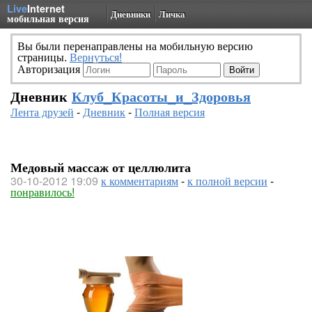
Live
Internet
Дневники
Личка
мобильная версия
Вы были перенаправлены на мобильную версию
страницы.
Вернуться!
Авторизация
Дневник
Клуб_Красоты_и_Здоровья
Лента друзей
-
Дневник
-
Полная версия
Медовый массаж от целлюлита
30-10-2012 19:09
к комментариям
-
к полной версии
-
понравилось!