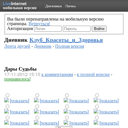
Live
Internet
Дневники
Личка
мобильная версия
Вы были перенаправлены на мобильную версию
страницы.
Вернуться!
Авторизация
Дневник
Клуб_Красоты_и_Здоровья
Лента друзей
-
Дневник
-
Полная версия
Дары Судьбы
17-11-2012 15:15
к комментариям
-
к полной версии
-
понравилось!
[показать]
[показать]
[показать]
[показать]
[показать]
[показать]
[показать]
[показать]
[показать]
[показать]
[показать]
[показать]