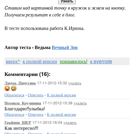
Узнать
Cтавим над картинкой точку в кружок и жмем на кнопку.
Получаем результат к себе в блог.
В тесте использована работа К.Ирины.
Автор теста - Ведьма
Вечный Зов
вверх^
к полной версии
понравилось!
в evernote
Комментарии (16):
17-11-2012-15:32
удалить
Людок_Пичугина
Обратиться
-
Ответить
-
К полной версии
17-11-2012-15:38
удалить
Неонила_Кручинина
Благодарю!!улыбка!
Обратиться
-
Ответить
-
К полной версии
17-11-2012-16:04
удалить
Графиня_ШЕР
Как интересно!!!
Обратиться
-
Ответить
-
К полной версии