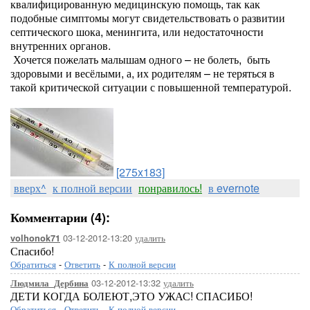
квалифицированную медицинскую помощь, так как
подобные симптомы могут свидетельствовать о развитии
септического шока, менингита, или недостаточности
внутренних органов.
Хочется пожелать малышам одного – не болеть, быть
здоровыми и весёлыми, а, их родителям – не теряться в
такой критической ситуации с повышенной температурой.
[275x183]
вверх^
к полной версии
понравилось!
в evernote
Комментарии (4):
03-12-2012-13:20
удалить
volhonok71
Спасибо!
Обратиться
-
Ответить
-
К полной версии
03-12-2012-13:32
удалить
Людмила_Дербина
ДЕТИ КОГДА БОЛЕЮТ,ЭТО УЖАС! СПАСИБО!
Обратиться
-
Ответить
-
К полной версии