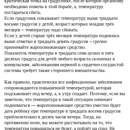
критическая точка на градуснике, после которой организму
необходимо помочь в этой борьбе, а, температуру
постараться сбить.
Если градусник показывает температуру выше тридцати
восьми градусов у детей, возраст которых младше трёх
месяцев – температуру надо сбивать.
Если у детей старше трёх месяцев температура поднялась
выше отметки в тридцать девять градусов – срочно
принимайте жаропонижающее средство.
Показатель температуры в тридцать семь целых и пять
десятых градуса для детей любого возраста склонных к
конвульсиям, заболеваниям нервной и сердечно-сосудистой
системы требует также стороннего вмешательства.
Как правило, практически все инфекционные заболевания
сопровождаются повышенной температурой, которая
подскакивает под вечер, а, к утру спадает. Поэтому, если вы
заметили, что температура в такой ситуации начинает
подниматься — жаропонижающее средство уместно будет
дать ребёнку при температуре в тридцать восемь градусов
приблизительно в десять часов вечера. Тогда, на
протяжении ночи, вы можете рассчитывать на то, что
температура повышаться не будет, а пойдёт на спад. Не