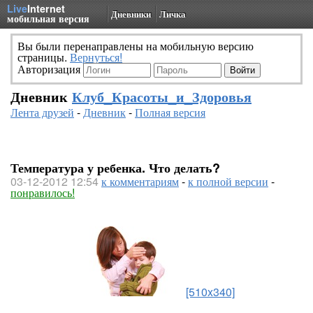
Live
Internet
Дневники
Личка
мобильная версия
Вы были перенаправлены на мобильную версию
страницы.
Вернуться!
Авторизация
Дневник
Клуб_Красоты_и_Здоровья
Лента друзей
-
Дневник
-
Полная версия
Температура у ребенка. Что делать?
03-12-2012 12:54
к комментариям
-
к полной версии
-
понравилось!
[510x340]