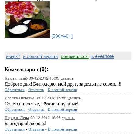
[500x401]
вверх^
к полной версии
понравилось!
в evernote
Комментарии (8):
09-12-2012-15:33
удалить
Бьюти_лайф
Доброго дня! Благодарю, мой друг, за дельные советы!!!
Обратиться
-
Ответить
-
К полной версии
09-12-2012-15:58
удалить
Иголка-Ниточка
Советы простые, лёгкие и нужные!
Обратиться
-
Ответить
-
К полной версии
09-12-2012-16:03
удалить
Перчун_Лена
Благодарю!!любовь!
Обратиться
-
Ответить
-
К полной версии