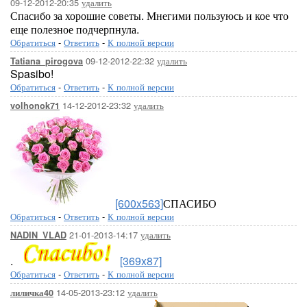
09-12-2012-20:35
удалить
Спасибо за хорошие советы. Мнегими пользуюсь и кое что
еще полезное подчерпнула.
Обратиться
-
Ответить
-
К полной версии
09-12-2012-22:32
удалить
Tatiana_pirogova
Spasibo!
Обратиться
-
Ответить
-
К полной версии
14-12-2012-23:32
удалить
volhonok71
[600x563]
СПАСИБО
Обратиться
-
Ответить
-
К полной версии
21-01-2013-14:17
удалить
NADIN_VLAD
.
[369x87]
Обратиться
-
Ответить
-
К полной версии
14-05-2013-23:12
удалить
лиличка40