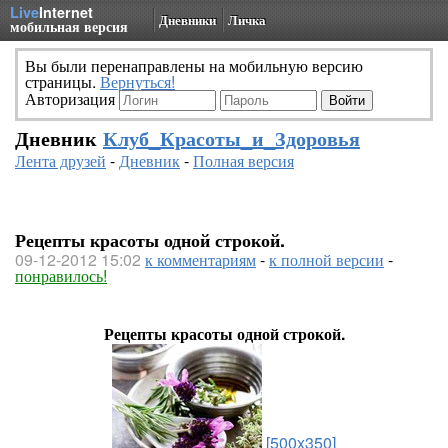
Live
Internet
Дневники
Личка
мобильная версия
Вы были перенаправлены на мобильную версию
страницы.
Вернуться!
Авторизация
Дневник
Клуб_Красоты_и_Здоровья
Лента друзей
-
Дневник
-
Полная версия
Рецепты красоты одной строкой.
09-12-2012 15:02
к комментариям
-
к полной версии
-
понравилось!
Рецепты красоты одной строкой.
[500x350]