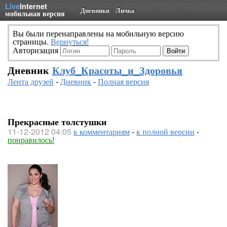
Live
Internet
Дневники
Личка
мобильная версия
Вы были перенаправлены на мобильную версию
страницы.
Вернуться!
Авторизация
Дневник
Клуб_Красоты_и_Здоровья
Лента друзей
-
Дневник
-
Полная версия
Прекрасные толстушки
11-12-2012 04:05
к комментариям
-
к полной версии
-
понравилось!