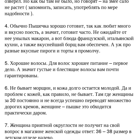
озверел. Но как бы там не было, но говорят – на змее сало
не растет ( запомнить, записать, употреблять по мере
надобности ).
4. Обычно Пышечка хорошо готовит, так как любит много
и вкусно поесть, а значит, готовит часто. Не ожидайте от
нее унылых макарон, а вот блюда французской, итальянской
кухни, а также вкуснейший борщ вам обеспечен. А уж про
разные вкусные пироги и торты я промолчу.
5. Хорошие волосы. Для волос хорошее питание – первое
дело. А значит густые и блестящие волосы вам почти
гарантированы.
6. Не бывает морщин, и кожа долго остается молодой. Да и
проблем с кожей, как правило, не бывает. Там где женщины
за 30 постоянно и не всегда успешно переводят множество
дорогих кремов, женщине – пышке это обходится
практически даром.
7. Женщина приятной округлости не получит на свой
вопрос в магазине женской одежды ответ: 36 – 38 размер в
детском отделе налево.