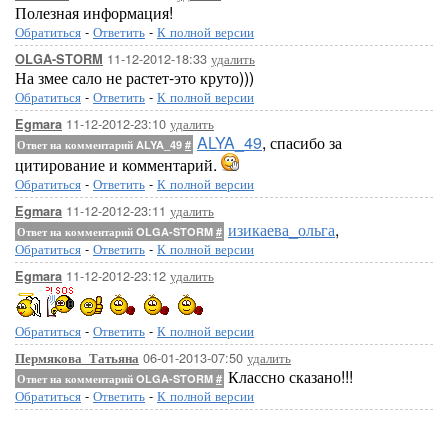
Полезная информация!
Обратиться
-
Ответить
-
К полной версии
11-12-2012-18:33
удалить
OLGA-STORM
На змее сало не растет-это круто)))
Обратиться
-
Ответить
-
К полной версии
11-12-2012-23:10
удалить
Egmara
ALYA_49
, спасибо за
Ответ на комментарий ALYA_49
#
цитирование и комментарий.
Обратиться
-
Ответить
-
К полной версии
11-12-2012-23:11
удалить
Egmara
изикаева_ольга
,
Ответ на комментарий OLGA-STORM
#
Обратиться
-
Ответить
-
К полной версии
11-12-2012-23:12
удалить
Egmara
Обратиться
-
Ответить
-
К полной версии
06-01-2013-07:50
удалить
Пермякова_Татьяна
Классно сказано!!!
Ответ на комментарий OLGA-STORM
#
Обратиться
-
Ответить
-
К полной версии