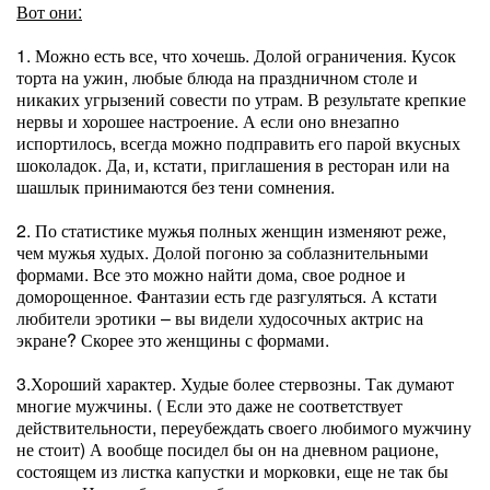
Вот они:
1. Можно есть все, что хочешь. Долой ограничения. Кусок
торта на ужин, любые блюда на праздничном столе и
никаких угрызений совести по утрам. В результате крепкие
нервы и хорошее настроение. А если оно внезапно
испортилось, всегда можно подправить его парой вкусных
шоколадок. Да, и, кстати, приглашения в ресторан или на
шашлык принимаются без тени сомнения.
2. По статистике мужья полных женщин изменяют реже,
чем мужья худых. Долой погоню за соблазнительными
формами. Все это можно найти дома, свое родное и
доморощенное. Фантазии есть где разгуляться. А кстати
любители эротики – вы видели худосочных актрис на
экране? Скорее это женщины с формами.
3.Хороший характер. Худые более стервозны. Так думают
многие мужчины. ( Если это даже не соответствует
действительности, переубеждать своего любимого мужчину
не стоит) А вообще посидел бы он на дневном рационе,
состоящем из листка капустки и морковки, еще не так бы