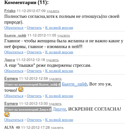
Комментарии (11):
11-12-2012-07:09
удалить
Frisko
Полностью согласна,хотя к полным не отношусь(по своей
природе).
Обратиться
-
Ответить
-
К полной версии
11-12-2012-11:05
удалить
Бьюти_лайф
Главное - чтобы женщина была желанна и не важно какие у
неё формы, главное - изюминка в ней!!!
Обратиться
-
Ответить
-
К полной версии
11-12-2012-12:18
удалить
Дицуи
А еще "пышки" реже подвержены стрессам.
Обратиться
-
Ответить
-
К полной версии
11-12-2012-12:59
удалить
Egmara
Бьюти_лайф
, Вот это уж,
Ответ на комментарий Бьюти_лайф
#
точно!
Обратиться
-
Ответить
-
К полной версии
11-12-2012-13:00
удалить
Egmara
Дицуи
, ИСКРЕННЕ СОГЛАСНА!
Ответ на комментарий Дицуи
#
Обратиться
-
Ответить
-
К полной версии
11-12-2012-17:28
удалить
ALYA_49