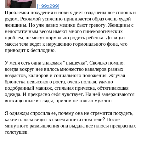
[199x299]
Проблемой похудения и новых диет озадачены все сплошь и
рядом. Рекламой усиленно прививается образ очень худой
женщины. Но уже давно медики бьют тревогу. Женщины с
недостаточным весом имеют много гинекологических
проблем, не могут нормально родить ребенка. Дефицит
массы тела ведет к нарушению гормонального фона, что
приводит к бесплодию.
У меня есть одна знакомая ” пышечка”. Сколько помню,
всегда вокруг нее вилось множество кавалеров разных
возрастов, калибров и социального положения. Жгучая
брюнетка невысокого роста, очень полная, удачно
подобранный макияж, стильная прическа, обтягивающая
одежда. И прекрасно себя чувствует. На ней задерживаются
восхищенные взгляды, причем не только мужчин.
Я однажды спросила ее, почему она не стремится похудеть,
какие плюсы видит в своем аппетитном теле? После
минутного размышления она выдала все плюсы прекрасных
толстушек.