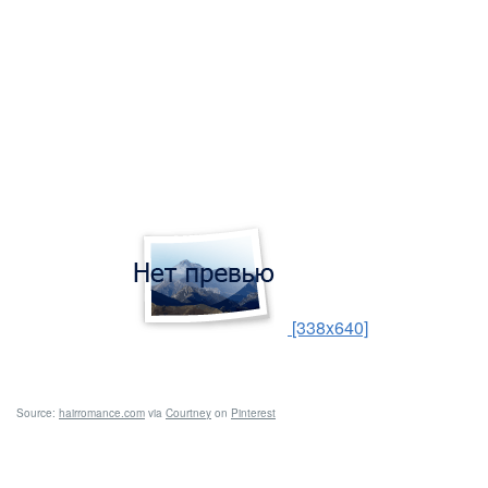
[338x640]
Source:
hairromance.com
via
Courtney
on
Pinterest