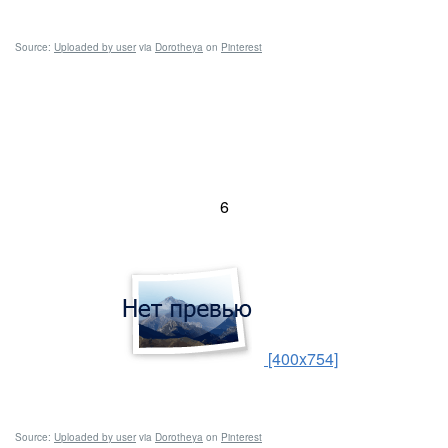
Source:
Uploaded by user
via
Dorotheya
on
Pinterest
6
[400x754]
Source:
Uploaded by user
via
Dorotheya
on
Pinterest