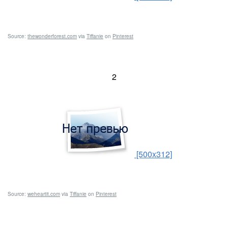
Source:
thewonderforest.com
via
Tiffanie
on
Pinterest
2
[500x312]
Source:
weheartit.com
via
Tiffanie
on
Pinterest