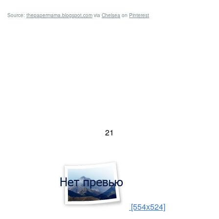
Source:
thepapermama.blogspot.com
via
Chelsea
on
Pinterest
21
[554x524]