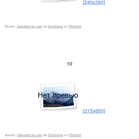
[240x360]
Source:
Uploaded by user
via
Dorotheya
on
Pinterest
10
[215x650]
Source:
Uploaded by user
via
Dorotheya
on
Pinterest