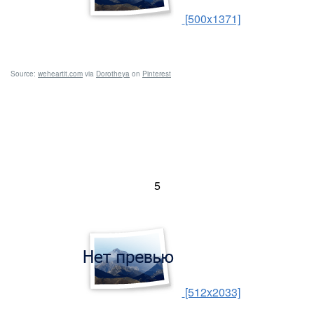
[500x1371]
Source:
weheartit.com
via
Dorotheya
on
Pinterest
5
[512x2033]