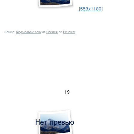
[553x1180]
Source:
blogs.babble.com
via
Chelsea
on
Pinterest
19