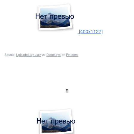
[400x1127]
Source:
Uploaded by user
via
Dorotheya
on
Pinterest
9