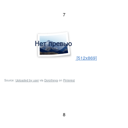
7
[512x869]
Source:
Uploaded by user
via
Dorotheya
on
Pinterest
8