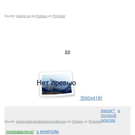
Source:
google.ca
via
Chelsea
on
Pinterest
22
[500x418]
вверх^
к
полной
версии
Source:
photographyandpictures.tumblr.com
via
Chelsea
on
Pinterest
понравилось!
в evernote