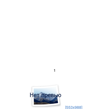
1
[553x988]