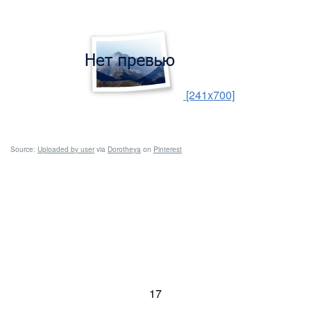
[241x700]
Source:
Uploaded by user
via
Dorotheya
on
Pinterest
17