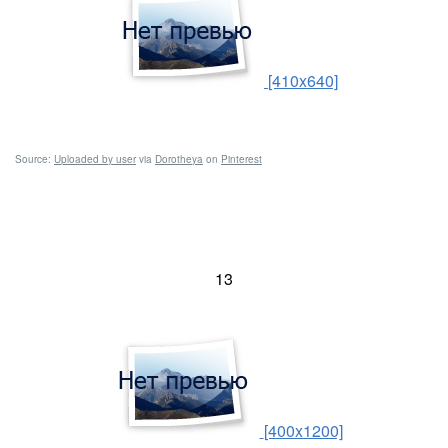
[410x640]
Source:
Uploaded by user
via
Dorotheya
on
Pinterest
13
[400x1200]