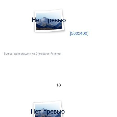
[500x400]
Source:
weheartit.com
via
Chelsea
on
Pinterest
18