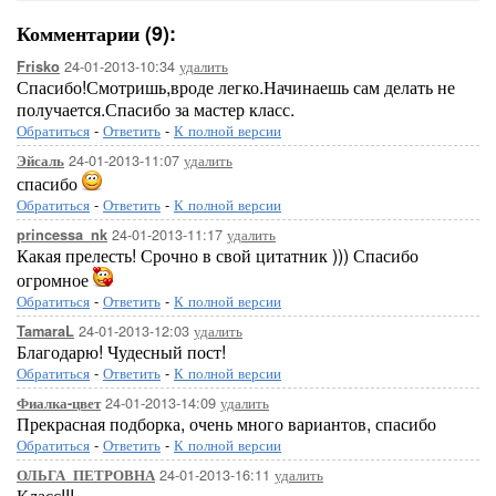
Комментарии (9):
24-01-2013-10:34
удалить
Frisko
Спасибо!Смотришь,вроде легко.Начинаешь сам делать не
получается.Спасибо за мастер класс.
Обратиться
-
Ответить
-
К полной версии
24-01-2013-11:07
удалить
Эйсаль
спасибо
Обратиться
-
Ответить
-
К полной версии
24-01-2013-11:17
удалить
princessa_nk
Какая прелесть! Срочно в свой цитатник ))) Спасибо
огромное
Обратиться
-
Ответить
-
К полной версии
24-01-2013-12:03
удалить
TamaraL
Благодарю! Чудесный пост!
Обратиться
-
Ответить
-
К полной версии
24-01-2013-14:09
удалить
Фиалка-цвет
Прекрасная подборка, очень много вариантов, спасибо
Обратиться
-
Ответить
-
К полной версии
24-01-2013-16:11
удалить
ОЛЬГА_ПЕТРОВНА
Класс!!!