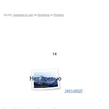
Source:
Uploaded by user
via
Dorotheya
on
Pinterest
14
[401x902]