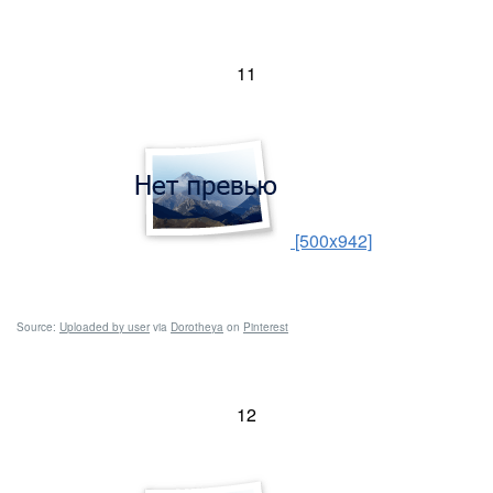
11
[500x942]
Source:
Uploaded by user
via
Dorotheya
on
Pinterest
12