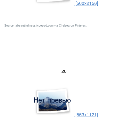
[500x2156]
Source:
abeautifulmess.typepad.com
via
Chelsea
on
Pinterest
20
[553x1121]