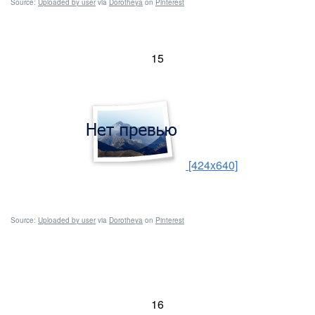
Source:
Uploaded by user
via
Dorotheya
on
Pinterest
15
[424x640]
Source:
Uploaded by user
via
Dorotheya
on
Pinterest
16