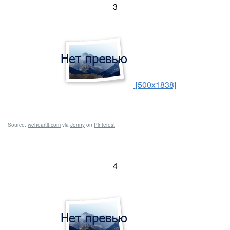
3
[500x1838]
Source:
weheartit.com
via
Jenny
on
Pinterest
4