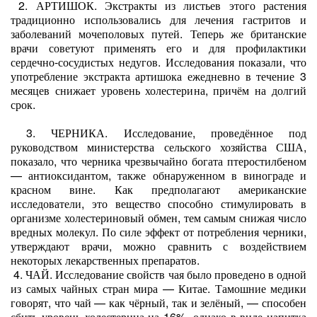
2. АРТИШОК. Экстракты из листьев этого растения
традиционно использовались для лечения гастритов и
заболеваний мочеполовых путей. Теперь же британские
врачи советуют применять его и для профилактики
сердечно-сосудистых недугов. Исследования показали, что
употребление экстракта артишока ежедневно в течение 3
месяцев снижает уровень холестерина, причём на долгий
срок.
3. ЧЕРНИКА. Исследование, проведённое под
руководством министерства сельского хозяйства США,
показало, что черника чрезвычайно богата птеростилбеном
— антиоксидантом, также обнаруженном в винограде и
красном вине. Как предполагают американские
исследователи, это вещество способно стимулировать в
организме холестериновый обмен, тем самым снижая число
вредных молекул. По силе эффект от потребления черники,
утверждают врачи, можно сравнить с воздействием
некоторых лекарственных препаратов.
4. ЧАЙ. Исследование свойств чая было проведено в одной
из самых чайных стран мира — Китае. Тамошние медики
говорят, что чай — как чёрный, так и зелёный, — способен
сбить уровень холестерина на 16%, однако в виде напитка