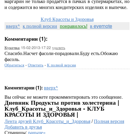
маргарин не только продаётся в пачках в супермаркетах, но
и содержится во многих кондитерских изделиях и выпечке.
Клуб Красоты и Здоровья
вверх^
к полной версии
понравилось!
в evernote
Комментарии (1):
15-02-2013-17:22
удалить
Кукочка
Спасибо.Насчет фасоли-порадовали.Буду есть.Обожаю
фасоль.
Обратиться
-
Ответить
-
К полной версии
Комментарии (1):
вверх^
Вы сейчас не можете прокомментировать это сообщение.
Дневник Продукты против холестерина |
Клуб_Красоты_и_Здоровья - КЛУБ
КРАСОТЫ И ЗДОРОВЬЯ |
Лента друзей Клуб_Красоты_и_Здоровья
/
Полная версия
Добавить в друзья
Страницы:
раньше»