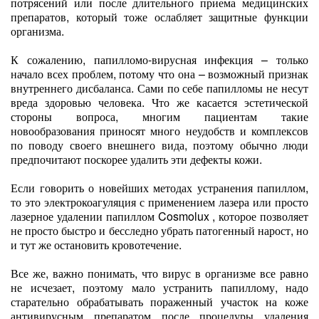
потрясений или после длительного приема медицинских
препаратов, который тоже ослабляет защитные функции
организма.
К сожалению, папилломо-вирусная инфекция – только
начало всех проблем, потому что она – возможный признак
внутреннего дисбаланса. Сами по себе папилломы не несут
вреда здоровью человека. Что же касается эстетической
стороны вопроса, многим пациентам такие
новообразования приносят много неудобств и комплексов
по поводу своего внешнего вида, поэтому обычно люди
предпочитают поскорее удалить эти дефекты кожи.
Если говорить о новейших методах устранения папиллом,
то это электрокоагуляция с применением лазера или просто
лазерное удалении папиллом Cosmolux , которое позволяет
не просто быстро и бесследно убрать патогенный нарост, но
и тут же остановить кровотечение.
Все же, важно понимать, что вирус в организме все равно
не исчезает, поэтому мало устранить папиллому, надо
старательно обрабатывать пораженный участок на коже
антивирусным препаратом после процедуры удаления