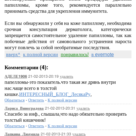
папилломы, кроме того, рекомендуется параллельно
принимать средства для укрепления иммунитета.
Если вы обнаружили у себя на коже папиллому, необходима
срочная консультация дерматолога, категорически
запрещается самостоятельное удаление папилломы, так как
побочные действия от самовольного устранения нароста
могут повлечь за собой необратимые последствия.
вверх^
к полной версии
понравилось!
в evernote
Комментарии (4):
21-02-2013-20:19
удалить
АДЕЛЕ1906
папелломы-это показатель.что такая же дрянь внутри
нас.чаще всего в толстой
кишке.
ИНТЕРЕСНЫЙ_БЛОГ_ЛесякаРу
,
Обратиться
-
Ответить
-
К полной версии
21-02-2013-20:31
удалить
Лариса_Виноградова
Спасибо за инф., слышала,что надо обязательно проверять
толстый кишечник!
Обратиться
-
Ответить
-
К полной версии
21-02-2013-21:33
удалить
Лапкина_Людмила