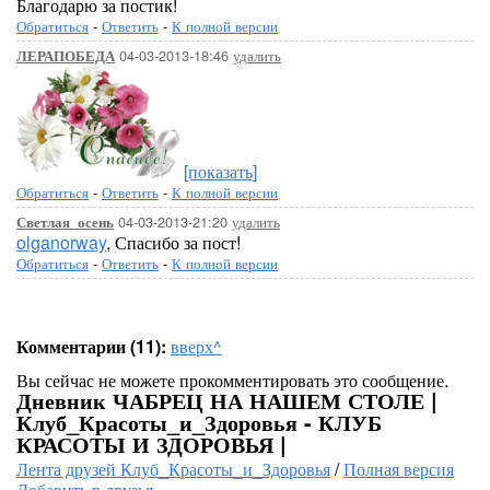
Благодарю за постик!
Обратиться
-
Ответить
-
К полной версии
04-03-2013-18:46
удалить
ЛЕРАПОБЕДА
[показать]
Обратиться
-
Ответить
-
К полной версии
04-03-2013-21:20
удалить
Светлая_осень
olganorway
, Спасибо за пост!
Обратиться
-
Ответить
-
К полной версии
Комментарии (11):
вверх^
Вы сейчас не можете прокомментировать это сообщение.
Дневник ЧАБРЕЦ НА НАШЕМ СТОЛЕ |
Клуб_Красоты_и_Здоровья - КЛУБ
КРАСОТЫ И ЗДОРОВЬЯ |
Лента друзей Клуб_Красоты_и_Здоровья
/
Полная версия
Добавить в друзья