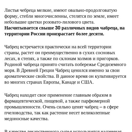
Листья чебреца мелкие, имеют овально-продолговатую
форму, стебли многочисленны, стелятся по земле, имеет
небольшие цветки розовато-лилового цвета.
Насчитывается свыше 30 различных видов чабреца, на
территории России произрастает более десяти.
Чабрец встречается практически на всей территории
страны, растет он преимущественно в сухих сосновых
лесах, в степях, а также по склонам холмов и пригорков.
Родиной чабреца принято считать побережье Средиземного
моря. В Древней Греции Чабрец ценился именно за свои
ароматические свойства. В данное время он культивируется
во многих странах Европы, Канаде и США.
Чабрец находит свое применение главным образом в
фармацевтической, пищевой, а также парфюмерной
промышленности. Очень сильно ценят чабрец – в сфере
пчеловодства, так как растение несет великолепные
медоносные качества.
В качестве лекарственного сырья используется надземная