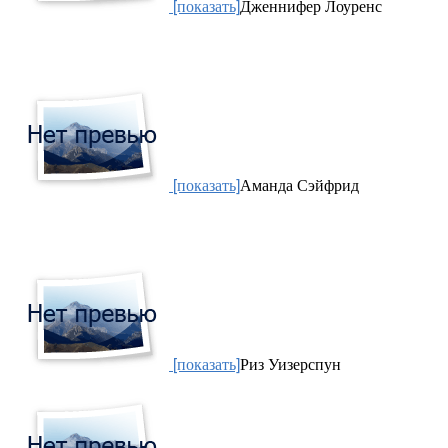
[показать]
Дженнифер Лоуренс
[показать]
Аманда Сэйфрид
[показать]
Риз Уизерспун