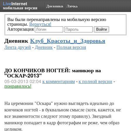
Live
Internet
Дневники
Личка
мобильная версия
Вы были перенаправлены на мобильную версию
страницы.
Вернуться!
Авторизация
Дневник
Клуб_Красоты_и_Здоровья
Лента друзей
-
Дневник
-
Полная версия
ДО КОНЧИКОВ НОГТЕЙ: маникюр на
"ОСКАР-2013"
05-03-2013 02:04
к комментариям
-
к полной версии
-
понравилось!
На церемонии "Оскара" нужно выглядеть идеально до
кончиков ногтей - в буквальном смысле (хотя, кажется, не
все знаменитости следуют этому правилу). Звездный
маникюр попадает в кадр фотографам не реже, чем образ
целиком.