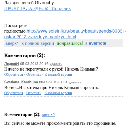
Лак для ногтей Givenchy
ПРОЧИТАЛА ЗДЕСЬ: Источник
Посмотреть
полностью:
http://www.spletnik.ru/beauty/beautytrends/39831-
oskar-2013-zvezdnyy-manikyur.html
вверх^
к полной версии
понравилось!
в evernote
Комментарии (2):
05-03-2013-20:16
удалить
Лидия04
Ничего не перепутали с рукой Николь Кидман?
Обратиться
-
Ответить
-
К полной версии
08-03-2013-01:01
удалить
Svetlana_Karablina
Во-во...И я хотела про Николь Кидман спросить.
Обратиться
-
Ответить
-
К полной версии
Комментарии (2):
вверх^
Вы сейчас не можете прокомментировать это сообщение.