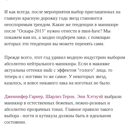
И как всегда, после мероприятия выбор приглашенных на
главную красную дорожку года звезд становится
неоспоримым трендом. Какие же тенденции в маникюре
после "Оскара-2013" нужно отнести в must-have? Мы
покажем вам их, а заодно подберем лаки, с помощью
которых эти тенденции вы можете перенять сами.
Прежде всего, этот год удивил модную индустрию выбором
абсолютно нейтрального маникюра. Если в макияже
актуальны оттенки nude c эффектом "голого" лица, то
теперь и с ногтями то же самое. У некоторых звезд,
казалось, и вовсе никакого лака на ноготках не было.
Дженнифер Гарнер
,
Шарлиз Терон
,
Энн Хэтэуэй
выбрали
маникюр в естественных бежевых, нежно-розовых и
абсолютно прозрачных тонах. Главное правило такого
выбора - ногти и кутикула должны быть в идеальном
состоянии.