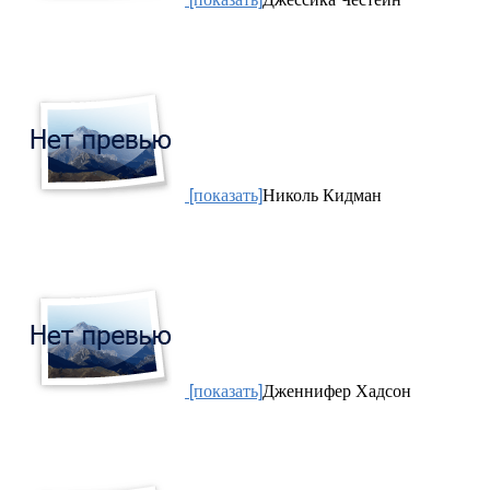
[показать]
Николь Кидман
[показать]
Дженнифер Хадсон