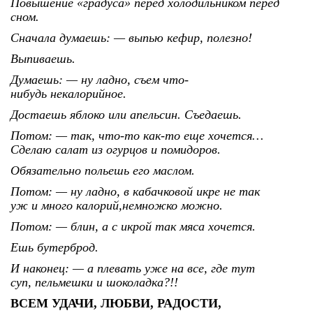
Повышение
«
градуса» перед холодильником перед
сном.
Сначала думаешь: — выпью кефир, полезно!
Выпиваешь.
Думаешь: — ну ладно, съем что-
нибудь некалорийное.
Достаешь яблоко или апельсин. Съедаешь.
Потом: — так, что-то как-то еще хочется…
Сделаю салат из огурцов и помидоров.
Обязательно польешь его маслом.
Потом: — ну ладно, в кабачковой икре не так
уж и много калорий,немножко можно.
Потом: — блин, а с икрой так мяса хочется.
Ешь бутерброд.
И наконец: — а плевать уже на все, где тут
суп, пельмешки и шоколадка?!!
ВСЕМ УДАЧИ, ЛЮБВИ, РАДОСТИ,