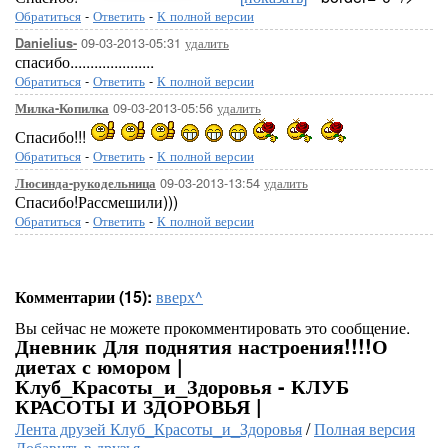
Обратиться
-
Ответить
-
К полной версии
09-03-2013-05:31
удалить
Danielius-
спасибо.....................
Обратиться
-
Ответить
-
К полной версии
09-03-2013-05:56
удалить
Милка-Копилка
Спасибо!!!
Обратиться
-
Ответить
-
К полной версии
09-03-2013-13:54
удалить
Люсинда-рукодельница
Спасибо!Рассмешили)))
Обратиться
-
Ответить
-
К полной версии
Комментарии (15):
вверх^
Вы сейчас не можете прокомментировать это сообщение.
Дневник Для поднятия настроения!!!!О
диетах с юмором |
Клуб_Красоты_и_Здоровья - КЛУБ
КРАСОТЫ И ЗДОРОВЬЯ |
Лента друзей Клуб_Красоты_и_Здоровья
/
Полная версия
Добавить в друзья