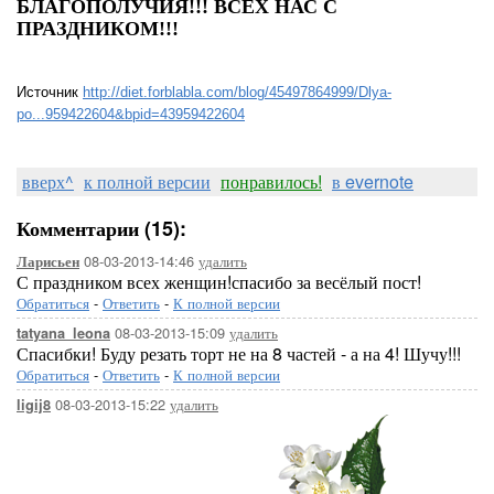
БЛАГОПОЛУЧИЯ!!!
ВСЕХ НАС С
ПРАЗДНИКОМ!!!
Источник
http://diet.forblabla.com/blog/45497864999/Dlya-
po...959422604&bpid=43959422604
вверх^
к полной версии
понравилось!
в evernote
Комментарии (15):
08-03-2013-14:46
удалить
Ларисьен
С праздником всех женщин!спасибо за весёлый пост!
Обратиться
-
Ответить
-
К полной версии
08-03-2013-15:09
удалить
tatyana_leona
Спасибки! Буду резать торт не на 8 частей - а на 4! Шучу!!!
Обратиться
-
Ответить
-
К полной версии
08-03-2013-15:22
удалить
ligij8