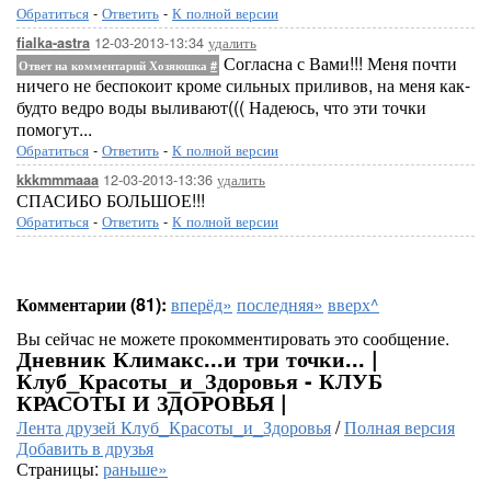
Обратиться
-
Ответить
-
К полной версии
12-03-2013-13:34
удалить
fialka-astra
Согласна с Вами!!! Меня почти
Ответ на комментарий Хозяюшка
#
ничего не беспокоит кроме сильных приливов, на меня как-
будто ведро воды выливают((( Надеюсь, что эти точки
помогут...
Обратиться
-
Ответить
-
К полной версии
12-03-2013-13:36
удалить
kkkmmmaaa
СПАСИБО БОЛЬШОЕ!!!
Обратиться
-
Ответить
-
К полной версии
Комментарии (81):
вперёд»
последняя»
вверх^
Вы сейчас не можете прокомментировать это сообщение.
Дневник Климакс...и три точки... |
Клуб_Красоты_и_Здоровья - КЛУБ
КРАСОТЫ И ЗДОРОВЬЯ |
Лента друзей Клуб_Красоты_и_Здоровья
/
Полная версия
Добавить в друзья
Страницы:
раньше»