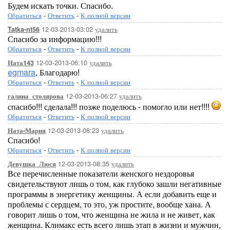
Будем искать точки. Спасибо.
Обратиться
-
Ответить
-
К полной версии
12-03-2013-03:02
удалить
Tatka-nt56
Спасибо за информацию!!!
Обратиться
-
Ответить
-
К полной версии
12-03-2013-06:10
удалить
Ната143
egmara
, Благодарю!
Обратиться
-
Ответить
-
К полной версии
12-03-2013-06:27
удалить
галина_столярова
спасибо!!! сделала!!! позже поделюсь - помогло или нет!!!!
Обратиться
-
Ответить
-
К полной версии
12-03-2013-08:23
удалить
Ната-Мария
Спасибо!
Обратиться
-
Ответить
-
К полной версии
12-03-2013-08:35
удалить
Девушка_Люся
Все перечисленные показатели женского нездоровья
свидетельствуют лишь о том, как глубоко зашли негативные
программы в энергетику женщины. А если добавить еще и
проблемы с сердцем, то это, уж простите, вообще хана. А
говорит лишь о том, что женщина не жила и не живет, как
женщина. Климакс есть всего лишь этап в жизни и мужчин,