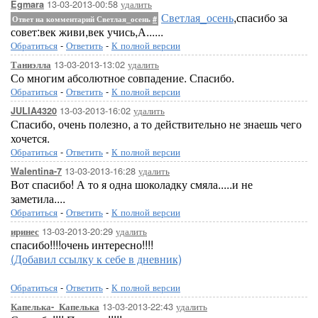
13-03-2013-00:58
удалить
Egmara
Светлая_осень
,спасибо за
Ответ на комментарий Светлая_осень
#
совет:век живи,век учись,А......
Обратиться
-
Ответить
-
К полной версии
13-03-2013-13:02
удалить
Таниэлла
Со многим абсолютное совпадение. Спасибо.
Обратиться
-
Ответить
-
К полной версии
13-03-2013-16:02
удалить
JULIA4320
Спасибо, очень полезно, а то действительно не знаешь чего
хочется.
Обратиться
-
Ответить
-
К полной версии
13-03-2013-16:28
удалить
Walentina-7
Вот спасибо! А то я одна шоколадку смяла.....и не
заметила....
Обратиться
-
Ответить
-
К полной версии
13-03-2013-20:29
удалить
иринес
спасибо!!!!очень интересно!!!!
(Добавил ссылку к себе в дневник)
Обратиться
-
Ответить
-
К полной версии
13-03-2013-22:43
удалить
Капелька-_Капелька