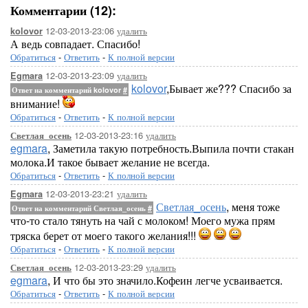
Комментарии (12):
12-03-2013-23:06
удалить
kolovor
А ведь совпадает. Спасибо!
Обратиться
-
Ответить
-
К полной версии
12-03-2013-23:09
удалить
Egmara
kolovor
,Бывает же??? Спасибо за
Ответ на комментарий kolovor
#
внимание!
Обратиться
-
Ответить
-
К полной версии
12-03-2013-23:16
удалить
Светлая_осень
egmara
, Заметила такую потребность.Выпила почти стакан
молока.И такое бывает желание не всегда.
Обратиться
-
Ответить
-
К полной версии
12-03-2013-23:21
удалить
Egmara
Светлая_осень
, меня тоже
Ответ на комментарий Светлая_осень
#
что-то стало тянуть на чай с молоком! Моего мужа прям
тряска берет от моего такого желания!!!
Обратиться
-
Ответить
-
К полной версии
12-03-2013-23:29
удалить
Светлая_осень
egmara
, И что бы это значило.Кофеин легче усваивается.
Обратиться
-
Ответить
-
К полной версии