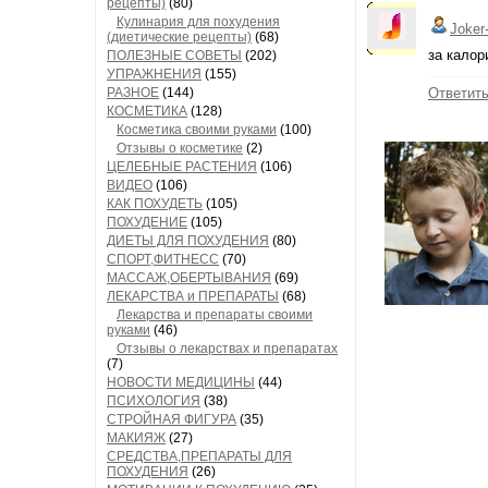
рецепты)
(80)
Кулинария для похудения
Joker
(диетические рецепты)
(68)
за калор
ПОЛЕЗНЫЕ СОВЕТЫ
(202)
УПРАЖНЕНИЯ
(155)
РАЗНОЕ
(144)
Ответит
КОСМЕТИКА
(128)
Косметика своими руками
(100)
Отзывы о косметике
(2)
ЦЕЛЕБНЫЕ РАСТЕНИЯ
(106)
ВИДЕО
(106)
КАК ПОХУДЕТЬ
(105)
ПОХУДЕНИЕ
(105)
ДИЕТЫ ДЛЯ ПОХУДЕНИЯ
(80)
СПОРТ,ФИТНЕСС
(70)
МАССАЖ,ОБЕРТЫВАНИЯ
(69)
ЛЕКАРСТВА и ПРЕПАРАТЫ
(68)
Лекарства и препараты своими
руками
(46)
Отзывы о лекарствах и препаратах
(7)
НОВОСТИ МЕДИЦИНЫ
(44)
ПСИХОЛОГИЯ
(38)
СТРОЙНАЯ ФИГУРА
(35)
МАКИЯЖ
(27)
СРЕДСТВА,ПРЕПАРАТЫ ДЛЯ
ПОХУДЕНИЯ
(26)