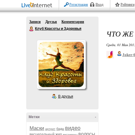
Регистрация
Вход
Рейтинги
Записи
Друзья
Комментарии
Клуб Красоты и Здоровья
ЧТО ЖЕ
Среда, 01 Мая 2013
Joker-
В друзья
Метки
-
видео
Маски
бады
артрит
волосы
висцеральный жир
витамины