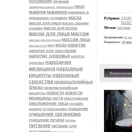
похудения
лечение
лицо
лимфодренажные упражнения
макияж
маникюр
маникюр в
маска
домашних условиях
Рубрики:
ЗДОРО
маска для лица
маска своими
ПОЛЕ
маски для волос
Метки:
питание
руками
маски для лица
массаж
Процитировано
61 раз
массаж лица
массаж для похудения
Понравилось:
23 поль
напитки
мода
мед
массаж стоп
напитки для похудения
напитки здоровья
напиток
народная
здоровья
медицина
народные
Комментироват
рецепты
народные
средства
низкокалорийные
блюда
низкокалорийные
новости
новости
рецепты
медицины
ногти
омоложение
омоложение лица
онлайн
очищение
казино
остеохондроз
очищение организма
очищение печени
печень
питание
питание для
похудения
поджелудочная