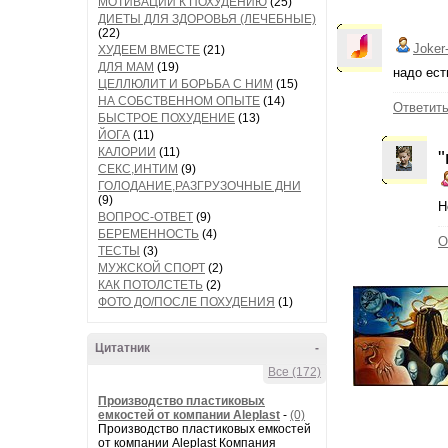
МОТИВАЦИИ К ПОХУДЕНИЮ
(25)
ДИЕТЫ ДЛЯ ЗДОРОВЬЯ (ЛЕЧЕБНЫЕ)
(22)
Joker
ХУДЕЕМ ВМЕСТЕ
(21)
ДЛЯ МАМ
(19)
надо есть
ЦЕЛЛЮЛИТ И БОРЬБА С НИМ
(15)
НА СОБСТВЕННОМ ОПЫТЕ
(14)
Ответит
БЫСТРОЕ ПОХУДЕНИЕ
(13)
ЙОГА
(11)
КАЛОРИИ
(11)
"
СЕКС,ИНТИМ
(9)
ГОЛОДАНИЕ,РАЗГРУЗОЧНЫЕ ДНИ
(9)
Н
ВОПРОС-ОТВЕТ
(9)
БЕРЕМЕННОСТЬ
(4)
О
ТЕСТЫ
(3)
МУЖСКОЙ СПОРТ
(2)
КАК ПОТОЛСТЕТЬ
(2)
ФОТО ДО/ПОСЛЕ ПОХУДЕНИЯ
(1)
Цитатник
-
Все (172)
Производство пластиковых
емкостей от компании Aleplast
-
(0)
Производство пластиковых емкостей
от компании Aleplast Компания