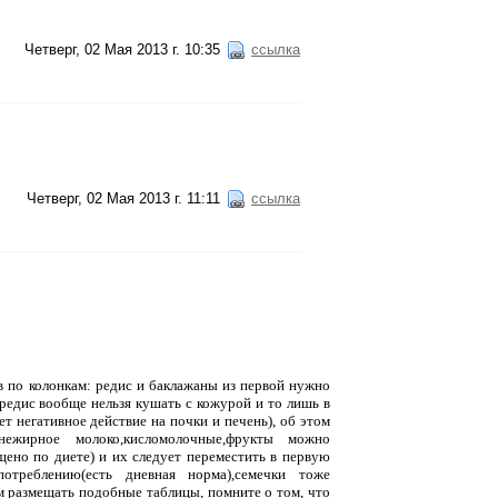
Четверг, 02 Мая 2013 г. 10:35
ссылка
Четверг, 02 Мая 2013 г. 11:11
ссылка
 по колонкам: редис и баклажаны из первой нужно
редис вообще нельзя кушать с кожурой и то лишь в
т негативное действие на почки и печень), об этом
нежирное молоко,кисломолочные,фрукты можно
щено по диете) и их следует переместить в первую
отреблению(есть дневная норма),семечки тоже
м размещать подобные таблицы, помните о том, что