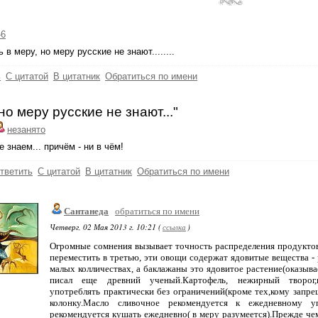
-6
 в меру, но меру русские не знают........
ь
С цитатой
В цитатник
Обратиться по имени
но меру русские не знают..."
незанято
е знаем... причём - ни в чём!
тветить
С цитатой
В цитатник
Обратиться по имени
Сантанеда
обратиться по имени
Четверг, 02 Мая 2013 г. 10:21 (
ссылка
)
Огромные сомнения вызывает точность распределения продуктов
переместить в третью, эти овощи содержат ядовитые вещества - 
малых колличествах, а баклажаны это ядовитое растение(оказывае
писал еще древний ученый.Картофель, нежирный творог,
употреблять практически без ограничений(кроме тех,кому запре
колонку.Масло сливочное рекомендуется к ежедневному уп
рекомендуется кушать ежедневно( в меру разумеется).Прежде че