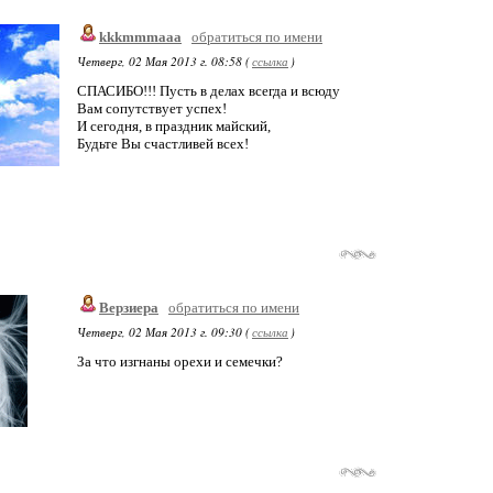
kkkmmmaaa
обратиться по имени
Четверг, 02 Мая 2013 г. 08:58 (
ссылка
)
СПАСИБО!!! Пусть в делах всегда и всюду
Вам сопутствует успех!
И сегодня, в праздник майский,
Будьте Вы счастливей всех!
Верзиера
обратиться по имени
Четверг, 02 Мая 2013 г. 09:30 (
ссылка
)
За что изгнаны орехи и семечки?