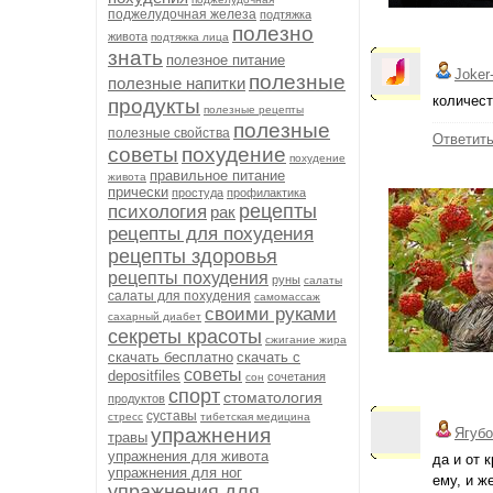
поджелудочная железа
подтяжка
полезно
живота
подтяжка лица
знать
полезное питание
Joker
полезные
полезные напитки
количест
продукты
полезные рецепты
полезные
полезные свойства
Ответит
советы
похудение
похудение
правильное питание
живота
прически
простуда
профилактика
рецепты
психология
рак
рецепты для похудения
рецепты здоровья
рецепты похудения
руны
салаты
салаты для похудения
самомассаж
своими руками
сахарный диабет
секреты красоты
сжигание жира
скачать бесплатно
скачать с
советы
depositfiles
сочетания
сон
спорт
стоматология
продуктов
суставы
стресс
тибетская медицина
упражнения
Ягубо
травы
упражнения для живота
да и от 
упражнения для ног
ему, и ж
упражнения для