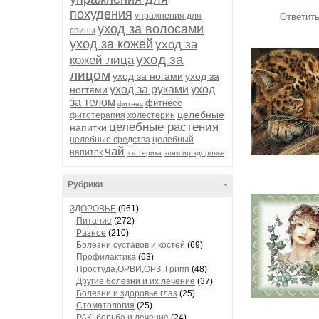
похудения
упражнения для
Ответит
уход за волосами
спины
уход за кожей
уход за
уход за
кожей лица
лицом
уход за ногами
уход за
уход за руками
уход
ногтями
за телом
фитнесс
фитнес
целебные
фитотерапия
холестерин
целебные растения
напитки
целебные средства
целебный
чай
напиток
эзотерика
эликсир здоровья
Рубрики
-
ЗДОРОВЬЕ
(961)
Питание
(272)
Разное
(210)
Болезни суставов и костей
(69)
Профилактика
(63)
Простуда,ОРВИ,ОРЗ, Грипп
(48)
Другие болезни и их лечение
(37)
Болезни и здоровье глаз
(25)
Стоматология
(25)
РАК: борьба и лечение
(24)