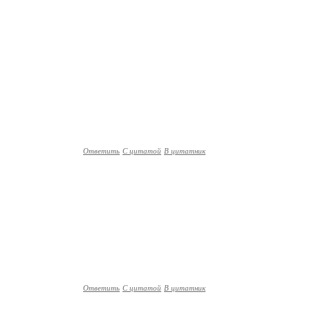
Ответить
С цитатой
В цитатник
Ответить
С цитатой
В цитатник