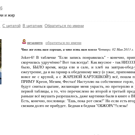
-6
ии и жир
ь
С цитатой
В цитатник
Обратиться по имени
незанято
обратиться по имени
Что же есть нам хорошо, а что есть нам плохо
Четверг, 02 Мая 2013 г. 
Joker-6! В табличке "Если запись понравилась" - конечно, пр
скорчилась удручённо? Вот так всегда!: Как вкусное - так НИЗЗЗЗ
было, БЫЛО время, когда ели и сало, и хлеб на завтрак-обед
ежеутренне, да и на гарнир к обеденному мясу (о ужас, прип
вовсе не с крупой, а с ЖАРЕНОЙ КАРТОШКОЙ!) всё, пошла пить
ПРИМУ Креон, Мезим, Фестал! Наступлю на собственное горло, о
будут сниться цыгане, желающие меня украсть, но претерплю и
первой таблицы, а то, что перечислено во второй и третьей пред
раньше всё вкушать разрешалось, даже картинки были в книг
Есть, конечно, пословица: "Ешь, пока рот свеж!" Но если есть вто
свежим долго не прибудет.. Бедная я бедная "ОБЖОРА"!!слезы!