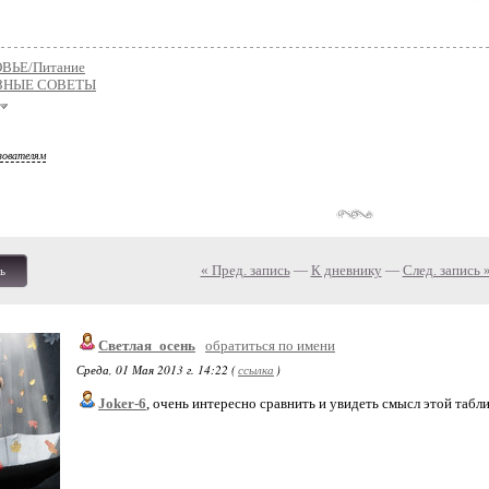
ВЬЕ/Питание
ЗНЫЕ СОВЕТЫ
зователям
« Пред. запись
—
К дневнику
—
След. запись 
ь
Светлая_осень
обратиться по имени
Среда, 01 Мая 2013 г. 14:22 (
ссылка
)
Joker-6
, очень интересно сравнить и увидеть смысл этой табл