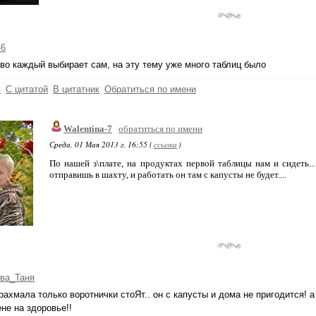
-6
во каждый выбирает сам, на эту тему уже много таблиц было
ь
С цитатой
В цитатник
Обратиться по имени
Walentina-7
обратиться по имени
Среда, 01 Мая 2013 г. 16:55 (
ссылка
)
По нашей з\плате, на продуктах первой таблицы нам и сидеть....
отправишь в шахту, и работать он там с капусты не будет....
ва_Таня
крахмала только воротнички стоЯт.. он с капусты и дома не пригодится! 
ене на здоровье!!