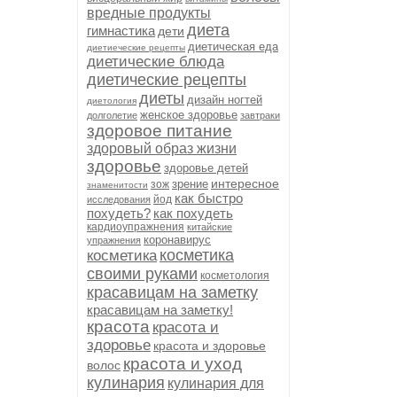
вредные продукты
диета
гимнастика
дети
диетическая еда
диетиеческие рецепты
диетические блюда
диетические рецепты
диеты
дизайн ногтей
диетология
женское здоровье
долголетие
завтраки
здоровое питание
здоровый образ жизни
здоровье
здоровье детей
интересное
зрение
зож
знаменитости
как быстро
йод
исследования
похудеть?
как похудеть
кардиоупражнения
китайские
коронавирус
упражнения
косметика
косметика
своими руками
косметология
красавицам на заметку
красавицам на заметку!
красота
красота и
здоровье
красота и здоровье
красота и уход
волос
кулинария
кулинария для