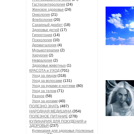
Гастроэнтерология
(24)
Женское здоровье
(24)
Онкология
(21)
Флебология
(20)
Сахарный диабет
(18)
Здоровье детей
(17)
Гипертония
(14)
Психология
(10)
Дерматалогия
(4)
Музыкотерапия
(2)
Хирургия
(2)
Невралогия
(2)
Здоровье животных
(1)
КРАСОТА и УХОД
(701)
Уход за лицом
(318)
Уход за волосами
(131)
Уход за руками и ногтями
(80)
Уход за телом
(71)
Разное
(58)
Уход за ногами
(40)
ПОЛЕЗНО ЗНАТЬ
(487)
НАРОДНАЯ МЕДИЦИНА
(354)
ПОЛЕЗНОЕ ПИТАНИЕ
(278)
КУЛИНАРИЯ ДЛЯ ПОХУДЕНИЯ и
ЗДОРОВЬЯ
(237)
Кулинария для здоровья (полезные