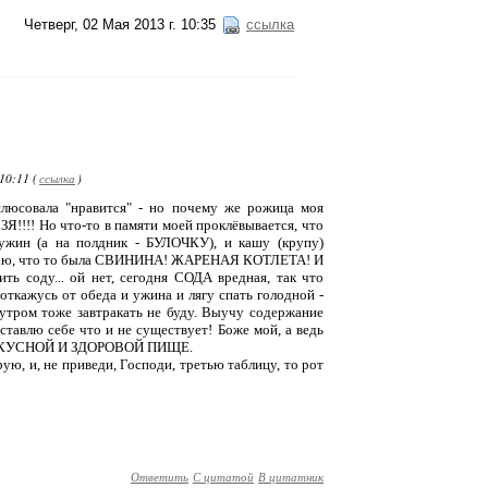
Четверг, 02 Мая 2013 г. 10:35
ссылка
10:11 (
ссылка
)
иплюсовала "нравится" - но почему же рожица моя
ЗЯ!!!! Но что-то в памяти моей проклёвывается, что
-ужин (а на полдник - БУЛОЧКУ), и кашу (крупу)
оминаю, что то была СВИНИНА! ЖАРЕНАЯ КОТЛЕТА! И
 соду... ой нет, сегодня СОДА вредная, так что
ткажусь от обеда и ужина и лягу спать голодной -
 утром тоже завтракать не буду. Выучу содержание
ставлю себе что и не существует! Боже мой, а ведь
е о ВКУСНОЙ И ЗДОРОВОЙ ПИЩЕ.
рую, и, не приведи, Господи, третью таблицу, то рот
Ответить
С цитатой
В цитатник