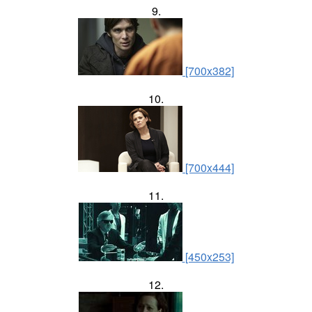
9.
[700x382]
10.
[700x444]
11.
[450x253]
12.