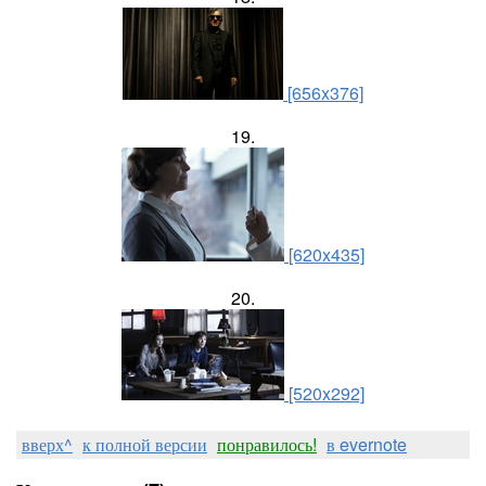
[656x376]
19.
[620x435]
20.
[520x292]
вверх^
к полной версии
понравилось!
в evernote