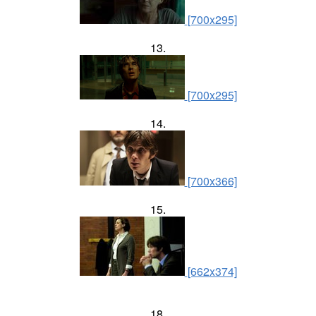
[700x295]
13.
[700x295]
14.
[700x366]
15.
[662x374]
18.