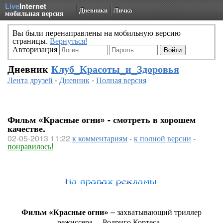
Live
Internet
Дневники
Личка
мобильная версия
Вы были перенаправлены на мобильную версию
страницы.
Вернуться!
Авторизация
Дневник
Клуб_Красоты_и_Здоровья
Лента друзей
-
Дневник
-
Полная версия
Фильм «Красные огни» - смотреть в хорошем
качестве.
02-05-2013 11:22
к комментариям
-
к полной версии
-
понравилось!
Фильм «Красные огни»
– захватывающий триллер
режиссера Родриго Кортеса.