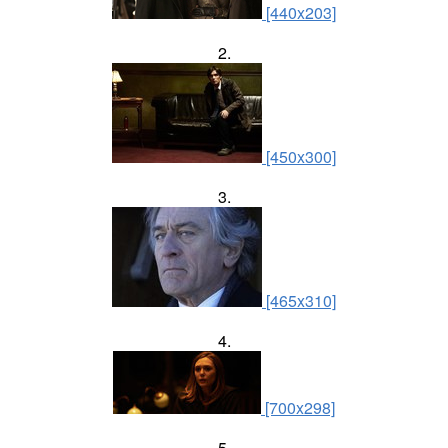
[440x203]
2.
[450x300]
3.
[465x310]
4.
[700x298]
5.