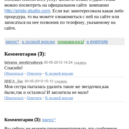
можно посмотреть на официальном сайте компании
http://aristo-studio.com
. Если вас заинтересовала какая либо
процедура, то вы можете ознакомиться с ней на сайте или
записаться на нее позвонив по телефону, указанному на
сайте.
вверх^
к полной версии
понравилось!
в evernote
Комментарии (3):
30-05-2013-14:24
удалить
tatyana_serebryakova
Спасибо!
Обратиться
-
Ответить
-
К полной версии
30-05-2013-15:12
удалить
ИНГА_Лау
Моя сестра пыталась удалить такие же звездочки,как
были,так и остались! И заплатила не мало!
Обратиться
-
Ответить
-
К полной версии
Комментарии (3):
вверх^
Вы сейчас не можете прокомментировать это сообщение.