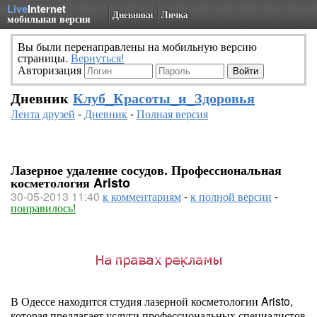
Live
Internet
Дневники
Личка
мобильная версия
Вы были перенаправлены на мобильную версию
страницы.
Вернуться!
Авторизация
Дневник
Клуб_Красоты_и_Здоровья
Лента друзей
-
Дневник
-
Полная версия
Лазерное удаление сосудов. Профессиональная
косметология Aristo
30-05-2013 11:40
к комментариям
-
к полной версии
-
понравилось!
В Одессе находится студия лазерной косметологии Aristo,
которая предлагает услуги профессиональных специалистов