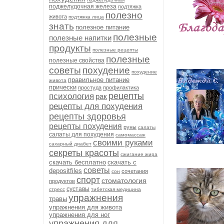
поджелудочная железа
подтяжка
полезно
живота
подтяжка лица
знать
полезное питание
полезные
полезные напитки
продукты
полезные рецепты
полезные
полезные свойства
советы
похудение
похудение
правильное питание
живота
прически
простуда
профилактика
рецепты
психология
рак
рецепты для похудения
рецепты здоровья
рецепты похудения
руны
салаты
салаты для похудения
самомассаж
своими руками
сахарный диабет
секреты красоты
сжигание жира
скачать бесплатно
скачать с
советы
depositfiles
сочетания
сон
спорт
стоматология
продуктов
суставы
стресс
тибетская медицина
упражнения
травы
упражнения для живота
упражнения для ног
упражнения для