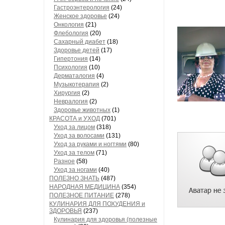
Гастроэнтерология
(24)
Женское здоровье
(24)
Онкология
(21)
Флебология
(20)
Сахарный диабет
(18)
Здоровье детей
(17)
Гипертония
(14)
Психология
(10)
Дерматалогия
(4)
Музыкотерапия
(2)
Хирургия
(2)
Невралогия
(2)
Здоровье животных
(1)
КРАСОТА и УХОД
(701)
Уход за лицом
(318)
Уход за волосами
(131)
Уход за руками и ногтями
(80)
Уход за телом
(71)
Разное
(58)
Уход за ногами
(40)
ПОЛЕЗНО ЗНАТЬ
(487)
НАРОДНАЯ МЕДИЦИНА
(354)
ПОЛЕЗНОЕ ПИТАНИЕ
(278)
КУЛИНАРИЯ ДЛЯ ПОХУДЕНИЯ и
ЗДОРОВЬЯ
(237)
Кулинария для здоровья (полезные