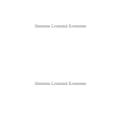
Ответить
С цитатой
В цитатник
Ответить
С цитатой
В цитатник