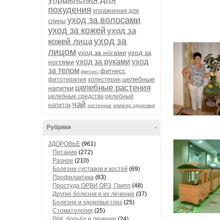
похудения
упражнения для
уход за волосами
спины
уход за кожей
уход за
уход за
кожей лица
лицом
уход за ногами
уход за
уход за руками
уход
ногтями
за телом
фитнесс
фитнес
целебные
фитотерапия
холестерин
целебные растения
напитки
целебные средства
целебный
чай
напиток
эзотерика
эликсир здоровья
Рубрики
-
ЗДОРОВЬЕ
(961)
Питание
(272)
Разное
(210)
Болезни суставов и костей
(69)
Профилактика
(63)
Простуда,ОРВИ,ОРЗ, Грипп
(48)
Другие болезни и их лечение
(37)
Болезни и здоровье глаз
(25)
Стоматология
(25)
РАК: борьба и лечение
(24)