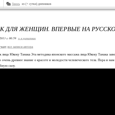
Авось
из (+ сутки) дневников
К ДЛЯ ЖЕНЩИН. ВПЕРВЫЕ НА РУССК
2013 г. 00:59
+ в цитатник
rway
все записи автора
 лица Юкоку Танака Эта методика японского массажа лица Юкоку Танака заво
 очень древнее знание о красоте и молодости человеческого тела. Пора и нам
ебную силу.