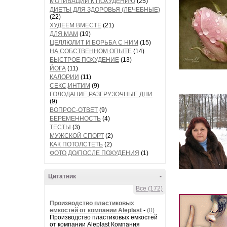
МОТИВАЦИИ К ПОХУДЕНИЮ
(25)
ДИЕТЫ ДЛЯ ЗДОРОВЬЯ (ЛЕЧЕБНЫЕ)
(22)
ХУДЕЕМ ВМЕСТЕ
(21)
ДЛЯ МАМ
(19)
ЦЕЛЛЮЛИТ И БОРЬБА С НИМ
(15)
НА СОБСТВЕННОМ ОПЫТЕ
(14)
БЫСТРОЕ ПОХУДЕНИЕ
(13)
ЙОГА
(11)
КАЛОРИИ
(11)
СЕКС,ИНТИМ
(9)
ГОЛОДАНИЕ,РАЗГРУЗОЧНЫЕ ДНИ
(9)
ВОПРОС-ОТВЕТ
(9)
БЕРЕМЕННОСТЬ
(4)
ТЕСТЫ
(3)
МУЖСКОЙ СПОРТ
(2)
КАК ПОТОЛСТЕТЬ
(2)
ФОТО ДО/ПОСЛЕ ПОХУДЕНИЯ
(1)
Цитатник
-
Все (172)
Производство пластиковых
емкостей от компании Aleplast
-
(0)
Производство пластиковых емкостей
от компании Aleplast Компания