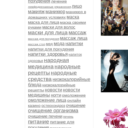
похудения
лечение
лицо
лимфодренажные упражнения
макияж
маникюр
маникюр в
маска
домашних условиях
маска для лица
маска своими
маски для волос
руками
маски для лица
массаж
массаж лица
массаж для похудения
напитки
мода
мед
массаж стоп
напитки для похудения
напитки здоровья
напиток
народная
здоровья
медицина
народные
рецепты
народные
средства
низкокалорийные
блюда
низкокалорийные
новости
новости
рецепты
медицины
ногти
омоложение
омоложение лица
онлайн
очищение
казино
остеохондроз
очищение организма
очищение печени
печень
питание
питание для
похудения
поджелудочная