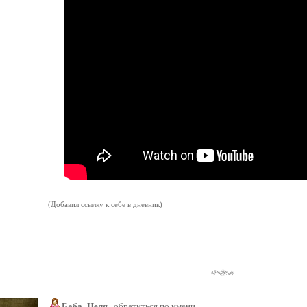
(Добавил ссылку к себе в дневник)
Баба_Неля
обратиться по имени