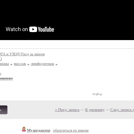
ТА и УХОД/Уход за лицом
О
анака
массаж
лимфодренаж
з
зователям
« Пред. запись
—
К дневнику
—
След. запись 
ь
Музредактор
обратиться по имени