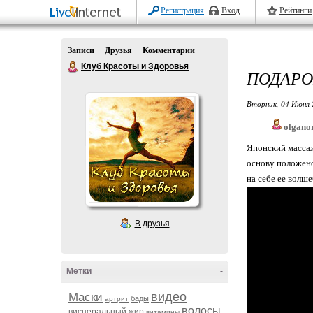
Регистрация
Вход
Рейтинги
Записи
Друзья
Комментарии
Клуб Красоты и Здоровья
ПОДАРО
Вторник, 04 Июня 
olgano
Японский массаж
основу положено
на себе ее волш
В друзья
Метки
-
видео
Маски
бады
артрит
волосы
висцеральный жир
витамины