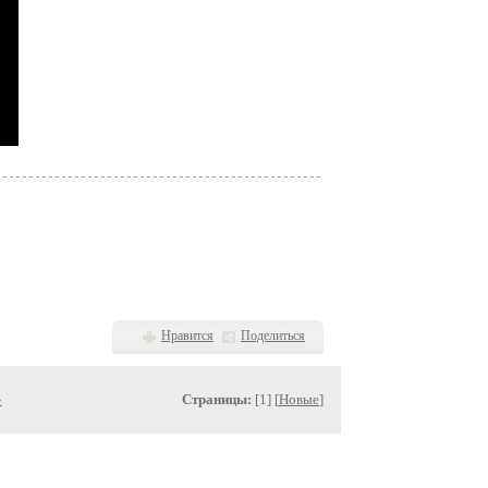
Нравится
Поделиться
»
Страницы:
[1] [
Новые
]