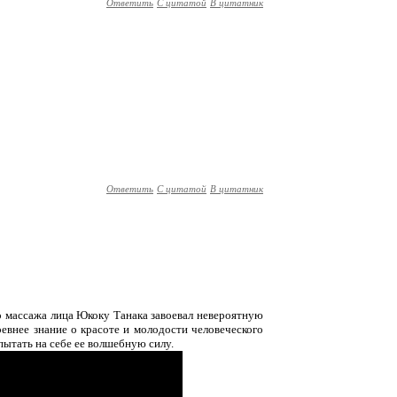
Ответить
С цитатой
В цитатник
Ответить
С цитатой
В цитатник
 массажа лица Юкоку Танака завоевал невероятную
евнее знание о красоте и молодости человеческого
пытать на себе ее волшебную силу.