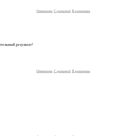
Ответить
С цитатой
В цитатник
тельный результат!
Ответить
С цитатой
В цитатник