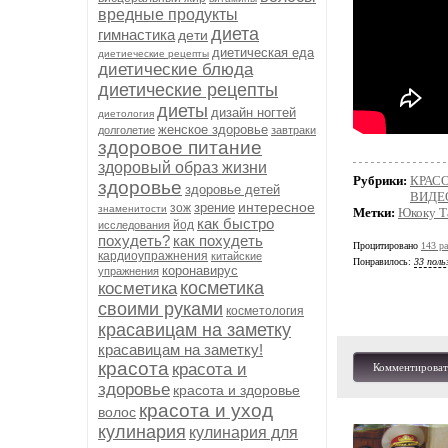
вредные продукты
диета
гимнастика
дети
диетическая еда
диетиеческие рецепты
диетические блюда
диетические рецепты
диеты
дизайн ногтей
диетология
женское здоровье
долголетие
завтраки
здоровое питание
здоровый образ жизни
Рубрики:
КРАСО
здоровье
здоровье детей
ВИДЕ
интересное
зрение
зож
знаменитости
Метки:
Юкоку Т
как быстро
йод
исследования
похудеть?
как похудеть
Процитировано
143 ра
кардиоупражнения
китайские
Понравилось:
33 поль
коронавирус
упражнения
косметика
косметика
своими руками
косметология
красавицам на заметку
красавицам на заметку!
красота
красота и
Комментироват
здоровье
красота и здоровье
красота и уход
волос
кулинария
кулинария для