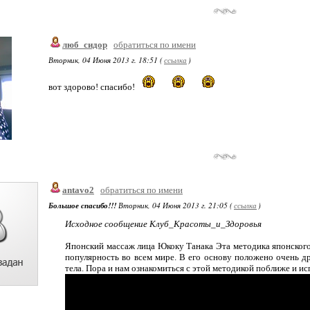
люб_сидор
обратиться по имени
Вторник, 04 Июня 2013 г. 18:51 (
ссылка
)
вот здорово! спасибо!
antavo2
обратиться по имени
Большое спасибо!!!
Вторник, 04 Июня 2013 г. 21:05 (
ссылка
)
Исходное сообщение Клуб_Красоты_и_Здоровья
Японский массаж лица Юкоку Танака Эта методика японского
популярность во всем мире. В его основу положено очень др
тела. Пора и нам ознакомиться с этой методикой поближе и ис