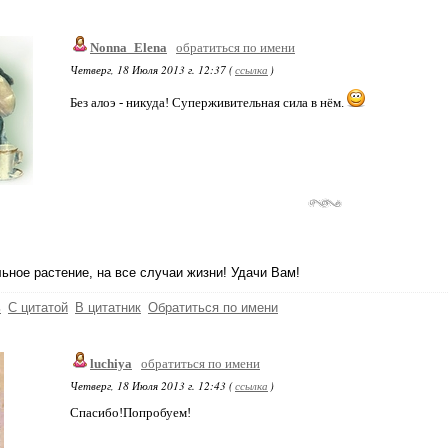
Nonna_Elena
обратиться по имени
Четверг, 18 Июля 2013 г. 12:37 (
ссылка
)
Без алоэ - никуда! Суперживительная сила в нём.
ьное растение, на все случаи жизни! Удачи Вам!
ь
С цитатой
В цитатник
Обратиться по имени
luchiya
обратиться по имени
Четверг, 18 Июля 2013 г. 12:43 (
ссылка
)
Спасибо!Попробуем!