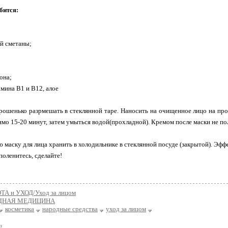
бится:
ой сметаны;
она;
амина В1 и В12, алое
ошенько разрмешать в стеклянной таре. Наносить на очищенное лицо на пр
имо 15-20 минут, затем умыться водой(прохладной). Кремом после маски не по
аску для лица хранить в холодильнике в стеклянной посуде (закрытой). Эфф
поленитесь, сделайте!
ТА и УХОД/Уход за лицом
ДНАЯ МЕДИЦИНА
косметика
народные средства
уход за лицом
з