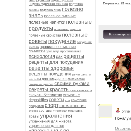
поджелудочная железа
Понравилось:
82 поль
подтяжка
полезно
живота
подтяжка лица
знать
полезное питание
полезные
полезные напитки
продукты
полезные рецепты
полезные
Комментироват
полезные свойства
советы
похудение
похудение
правильное питание
живота
прически
простуда
профилактика
рецепты
психология
рак
рецепты для похудения
рецепты здоровья
рецепты похудения
руны
салаты
салаты для похудения
самомассаж
своими руками
сахарный диабет
секреты красоты
сжигание жира
скачать бесплатно
скачать с
советы
depositfiles
сочетания
сон
спорт
стоматология
продуктов
суставы
стресс
тибетская медицина
lorine
упражнения
травы
Пожалуйс
упражнения для живота
упражнения для ног
Ответит
упражнения для