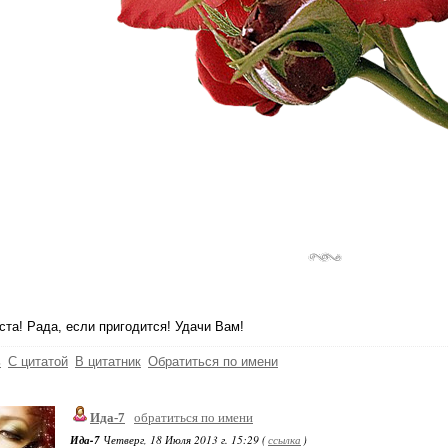
та! Рада, если пригодится! Удачи Вам!
ь
С цитатой
В цитатник
Обратиться по имени
Ида-7
обратиться по имени
Ида-7
Четверг, 18 Июля 2013 г. 15:29 (
ссылка
)