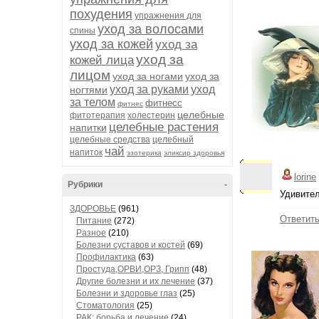
похудения
упражнения для
уход за волосами
спины
уход за кожей
уход за
уход за
кожей лица
лицом
уход за ногами
уход за
уход за руками
уход
ногтями
за телом
фитнесс
фитнес
целебные
фитотерапия
холестерин
целебные растения
напитки
целебные средства
целебный
чай
напиток
эзотерика
эликсир здоровья
lorine
Рубрики
-
Удивител
ЗДОРОВЬЕ
(961)
Ответит
Питание
(272)
Разное
(210)
Болезни суставов и костей
(69)
Профилактика
(63)
Простуда,ОРВИ,ОРЗ, Грипп
(48)
Другие болезни и их лечение
(37)
Болезни и здоровье глаз
(25)
Стоматология
(25)
РАК: борьба и лечение
(24)