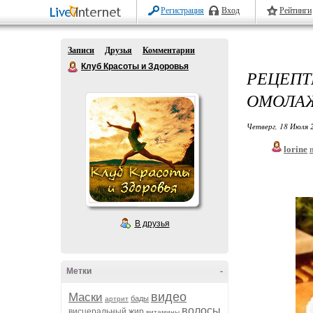
Регистрация
Вход
Рейтинги
Записи
Друзья
Комментарии
Клуб Красоты и Здоровья
РЕЦЕ
ОМОЛАЖ
Четверг, 18 Июля 
lorine
В друзья
Метки
-
видео
Маски
бады
артрит
волосы
висцеральный жир
витамины