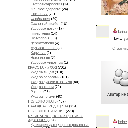
Гастроэнтерология
(24)
Женское здоровье
(24)
Онкология
(21)
Флебология
(20)
Сахарный диабет
(18)
Здоровье детей
(17)
lorine
Гипертония
(14)
Психология
(10)
Пожалуйс
Дерматалогия
(4)
Музыкотерапия
(2)
Ответит
Хирургия
(2)
Невралогия
(2)
Здоровье животных
(1)
КРАСОТА и УХОД
(701)
Уход за лицом
(318)
Уход за волосами
(131)
Уход за руками и ногтями
(80)
Уход за телом
(71)
Разное
(58)
Уход за ногами
(40)
ПОЛЕЗНО ЗНАТЬ
(487)
НАРОДНАЯ МЕДИЦИНА
(354)
ПОЛЕЗНОЕ ПИТАНИЕ
(278)
КУЛИНАРИЯ ДЛЯ ПОХУДЕНИЯ и
ЗДОРОВЬЯ
(237)
lorine
Кулинария для здоровья (полезные