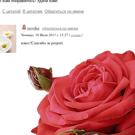
о Вам понравилось! Удачи Вам!
ь
С цитатой
В цитатник
Обратиться по имени
serejka
обратиться по имени
Четверг, 18 Июля 2013 г. 15:27 (
ссылка
)
класс!Спасибо за рецепт.