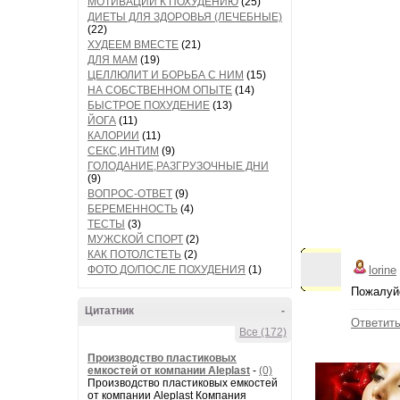
МОТИВАЦИИ К ПОХУДЕНИЮ
(25)
ДИЕТЫ ДЛЯ ЗДОРОВЬЯ (ЛЕЧЕБНЫЕ)
(22)
ХУДЕЕМ ВМЕСТЕ
(21)
ДЛЯ МАМ
(19)
ЦЕЛЛЮЛИТ И БОРЬБА С НИМ
(15)
НА СОБСТВЕННОМ ОПЫТЕ
(14)
БЫСТРОЕ ПОХУДЕНИЕ
(13)
ЙОГА
(11)
КАЛОРИИ
(11)
СЕКС,ИНТИМ
(9)
ГОЛОДАНИЕ,РАЗГРУЗОЧНЫЕ ДНИ
(9)
ВОПРОС-ОТВЕТ
(9)
БЕРЕМЕННОСТЬ
(4)
ТЕСТЫ
(3)
МУЖСКОЙ СПОРТ
(2)
КАК ПОТОЛСТЕТЬ
(2)
ФОТО ДО/ПОСЛЕ ПОХУДЕНИЯ
(1)
lorine
Пожалуйс
Цитатник
-
Ответит
Все (172)
Производство пластиковых
емкостей от компании Aleplast
-
(0)
Производство пластиковых емкостей
от компании Aleplast Компания