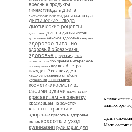
вредные продукты
диета
гимнастика
дети
диетическая еда
диетиеческие рецепты
диетические блюда
диетические рецепты
диеты
дизайн ногтей
диетология
женское здоровье
долголетие
завтраки
здоровое питание
здоровый образ жизни
здоровье
здоровье детей
интересное
зрение
зож
знаменитости
как быстро
йод
исследования
похудеть?
как похудеть
кардиоупражнения
китайские
коронавирус
упражнения
косметика
косметика
своими руками
косметология
красавицам на заметку
Каждая женщина 
красавицам на заметку!
лица, которая п
красота
красота и
здоровье
красота и здоровье
Делать омолажив
красота и уход
волос
Маска состоит и
кулинария
кулинария для