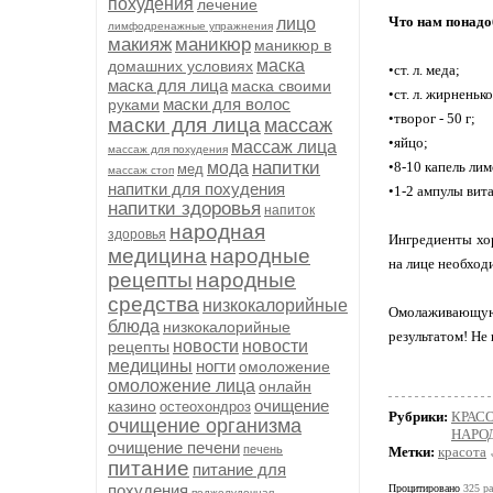
похудения
лечение
Что нам понадо
лицо
лимфодренажные упражнения
макияж
маникюр
маникюр в
маска
домашних условиях
•ст. л. меда;
маска для лица
маска своими
•ст. л. жирненьк
маски для волос
руками
•творог - 50 г;
маски для лица
массаж
•яйцо;
массаж лица
массаж для похудения
напитки
мода
•8-10 капель лим
мед
массаж стоп
напитки для похудения
•1-2 ампулы вит
напитки здоровья
напиток
народная
здоровья
Ингредиенты хор
медицина
народные
на лице необход
рецепты
народные
средства
низкокалорийные
Омолаживающую м
блюда
низкокалорийные
результатом! Не 
новости
новости
рецепты
медицины
ногти
омоложение
омоложение лица
онлайн
очищение
казино
остеохондроз
Рубрики:
КРАСО
очищение организма
НАРО
очищение печени
печень
Метки:
красота
питание
питание для
похудения
Процитировано
325 ра
поджелудочная