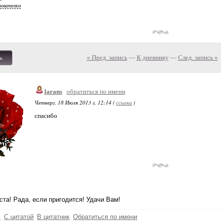
зователям
« Пред. запись
—
К дневнику
—
След. запись »
ь
larans
обратиться по имени
Четверг, 18 Июля 2013 г. 12:14 (
ссылка
)
спасибо
та! Рада, если пригодится! Удачи Вам!
ь
С цитатой
В цитатник
Обратиться по имени