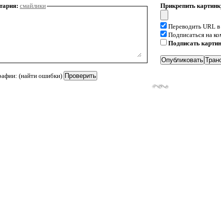
тария:
смайлики
Прикрепить картинк
Переводить URL в
Подписаться на к
Подписать карти
рафии: (найти ошибки)