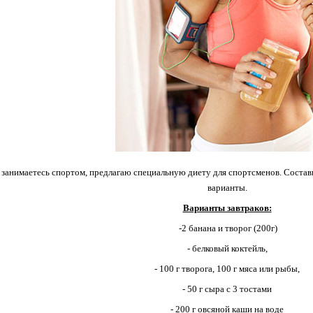
 занимаетесь спортом, предлагаю специальную диету для спортсменов. Соста
варианты.
Варианты завтраков:
-2 банана и творог (200г)
- белковый коктейль,
- 100 г творога, 100 г мяса или рыбы,
- 50 г сыра с 3 тостами
- 200 г овсяной каши на воде