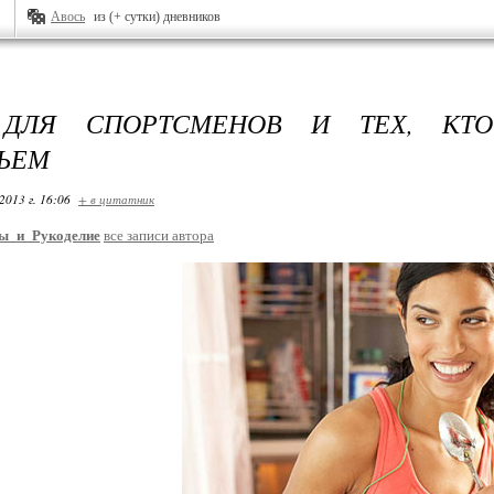
Авось
из (+ сутки) дневников
 ДЛЯ СПОРТСМЕНОВ И ТЕХ, КТ
ЬЕМ
2013 г. 16:06
+ в цитатник
ы_и_Рукоделие
все записи автора