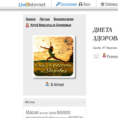
Регистрация
Вход
Рейтинги
Записи
Друзья
Комментарии
Клуб Красоты и Здоровья
ДИЕТА
ЗДОРОВ
Среда, 07 Августа 
Рецепт
В друзья
Метки
-
видео
Маски
бады
артрит
волосы
висцеральный жир
витамины