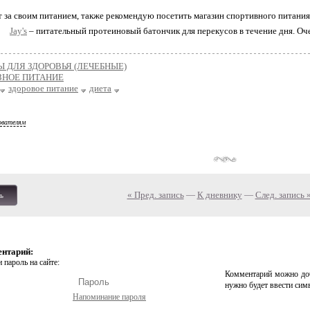
т за своим питанием, также рекомендую посетить магазин спортивного питания 
Jay's
– питательный протеиновый батончик для перекусов в течение дня. Оч
Ы ДЛЯ ЗДОРОВЬЯ (ЛЕЧЕБНЫЕ)
ЗНОЕ ПИТАНИЕ
здоровое питание
диета
ователям
« Пред. запись
—
К дневнику
—
След. запись 
ь
ентарий:
 пароль на сайте:
Комментарий можно доб
нужно будет ввести сим
Напоминание пароля