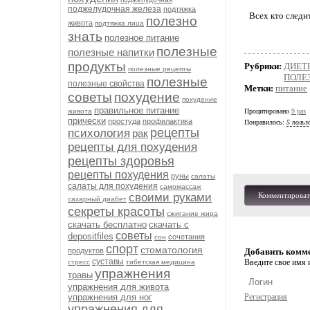
поджелудочная железа
подтяжка
Всех кто следи
полезно
живота
подтяжка лица
знать
полезное питание
полезные
полезные напитки
продукты
Рубрики:
ДИЕТ
полезные рецепты
ПОЛЕ
полезные
полезные свойства
Метки:
питание
советы
похудение
похудение
правильное питание
живота
Процитировано
9 раз
прически
простуда
профилактика
Понравилось:
5 польз
рецепты
психология
рак
рецепты для похудения
рецепты здоровья
рецепты похудения
руны
салаты
салаты для похудения
самомассаж
своими руками
Комментироват
сахарный диабет
секреты красоты
сжигание жира
скачать бесплатно
скачать с
советы
depositfiles
сочетания
сон
спорт
стоматология
продуктов
Добавить комм
суставы
Введите свое имя и
стресс
тибетская медицина
упражнения
травы
упражнения для живота
упражнения для ног
Регистрация
упражнения для