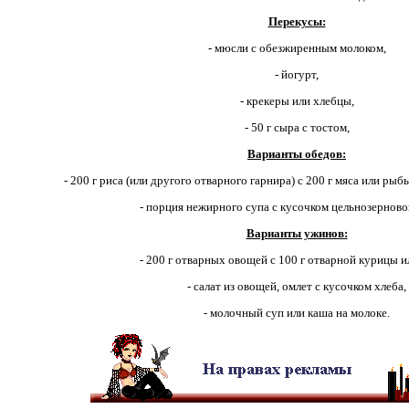
Перекусы:
- мюсли с обезжиренным молоком,
- йогурт,
- крекеры или хлебцы,
- 50 г сыра с тостом,
Варианты обедов:
- 200 г риса (или другого отварного гарнира) с 200 г мяса или рыб
- порция нежирного супа с кусочком цельнозерново
Варианты ужинов:
- 200 г отварных овощей с 100 г отварной курицы 
- салат из овощей, омлет с кусочком хлеба,
- молочный суп или каша на молоке.