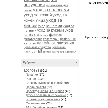
Текст коммен
похудения
упражнения для
уход за волосами
спины
уход за кожей
уход за
уход за
кожей лица
лицом
уход за ногами
уход за
уход за руками
уход
ногтями
за телом
фитнесс
фитнес
Проверка орфог
целебные
фитотерапия
холестерин
целебные растения
напитки
целебные средства
целебный
чай
напиток
эзотерика
эликсир здоровья
Рубрики
-
ЗДОРОВЬЕ
(961)
Питание
(272)
Разное
(210)
Болезни суставов и костей
(69)
Профилактика
(63)
Простуда,ОРВИ,ОРЗ, Грипп
(48)
Другие болезни и их лечение
(37)
Болезни и здоровье глаз
(25)
Стоматология
(25)
РАК: борьба и лечение
(24)