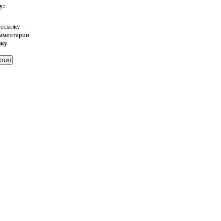
у:
 ссылку
омментарии
нку