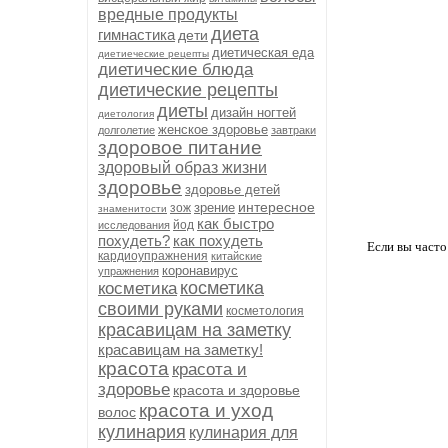
вредные продукты
диета
гимнастика
дети
диетическая еда
диетиеческие рецепты
диетические блюда
диетические рецепты
диеты
дизайн ногтей
диетология
женское здоровье
долголетие
завтраки
здоровое питание
здоровый образ жизни
здоровье
здоровье детей
интересное
зрение
зож
знаменитости
как быстро
йод
исследования
похудеть?
как похудеть
Если вы часто
кардиоупражнения
китайские
коронавирус
упражнения
косметика
косметика
своими руками
косметология
красавицам на заметку
красавицам на заметку!
красота
красота и
здоровье
красота и здоровье
красота и уход
волос
кулинария
кулинария для