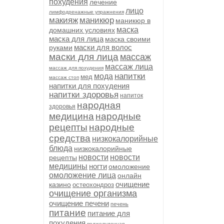
похудения
лечение
лицо
лимфодренажные упражнения
макияж
маникюр
маникюр в
маска
домашних условиях
маска для лица
маска своими
маски для волос
руками
маски для лица
массаж
массаж лица
массаж для похудения
напитки
мода
мед
массаж стоп
напитки для похудения
напитки здоровья
напиток
народная
здоровья
медицина
народные
рецепты
народные
средства
низкокалорийные
блюда
низкокалорийные
новости
новости
рецепты
медицины
ногти
омоложение
омоложение лица
онлайн
очищение
казино
остеохондроз
очищение организма
очищение печени
печень
питание
питание для
похудения
поджелудочная