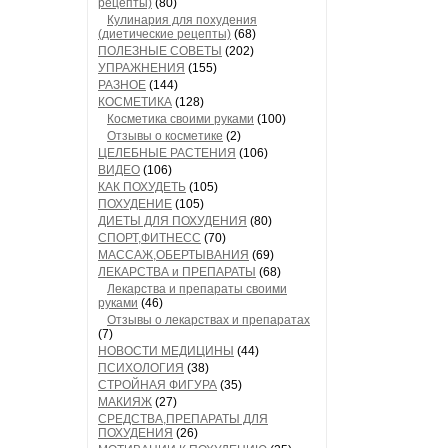
рецепты)
(80)
Кулинария для похудения
(диетические рецепты)
(68)
ПОЛЕЗНЫЕ СОВЕТЫ
(202)
УПРАЖНЕНИЯ
(155)
РАЗНОЕ
(144)
КОСМЕТИКА
(128)
Косметика своими руками
(100)
Отзывы о косметике
(2)
ЦЕЛЕБНЫЕ РАСТЕНИЯ
(106)
ВИДЕО
(106)
КАК ПОХУДЕТЬ
(105)
ПОХУДЕНИЕ
(105)
ДИЕТЫ ДЛЯ ПОХУДЕНИЯ
(80)
СПОРТ,ФИТНЕСС
(70)
МАССАЖ,ОБЕРТЫВАНИЯ
(69)
ЛЕКАРСТВА и ПРЕПАРАТЫ
(68)
Лекарства и препараты своими
руками
(46)
Отзывы о лекарствах и препаратах
(7)
НОВОСТИ МЕДИЦИНЫ
(44)
ПСИХОЛОГИЯ
(38)
СТРОЙНАЯ ФИГУРА
(35)
МАКИЯЖ
(27)
СРЕДСТВА,ПРЕПАРАТЫ ДЛЯ
ПОХУДЕНИЯ
(26)