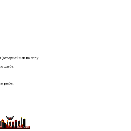
ы (отварной или на пару
го хлеба,
или рыбы,