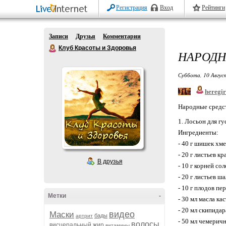
Регистрация
Вход
Рейтинги
Записи
Друзья
Комментарии
Клуб Красоты и Здоровья
НАРОДН
Суббота, 10 Авгус
heregir
Народные средст
1. Лосьон для г
Ингредиенты:
- 40 г шишек хм
- 20 г листьев 
В друзья
- 10 г корней со
- 20 г листьев ш
- 10 г плодов пе
Метки
-
- 30 мл масла ка
- 20 мл скипида
видео
Маски
бады
артрит
- 50 мл чемерич
волосы
висцеральный жир
витамины