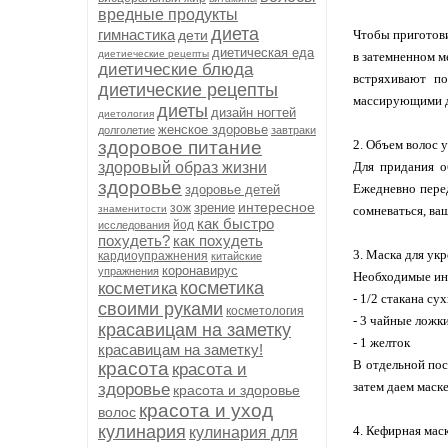
вредные продукты
диета
гимнастика
дети
Чтобы приготови
диетическая еда
диетиеческие рецепты
в затемненном м
диетические блюда
встряхивают по
диетические рецепты
массирующими дв
диеты
дизайн ногтей
диетология
женское здоровье
долголетие
завтраки
здоровое питание
2. Объем волос у
здоровый образ жизни
Для придания о
здоровье
Ежедневно перед
здоровье детей
интересное
зрение
зож
знаменитости
сомневаться, ва
как быстро
йод
исследования
похудеть?
как похудеть
3. Маска для ук
кардиоупражнения
китайские
коронавирус
упражнения
Необходимые ин
косметика
косметика
- 1/2 стакана су
своими руками
косметология
- 3 чайные ложк
красавицам на заметку
- 1 желток
красавицам на заметку!
В отдельной пос
красота
красота и
затем даем маск
здоровье
красота и здоровье
красота и уход
волос
кулинария
4. Кефирная мас
кулинария для