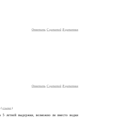
Ответить
С цитатой
В цитатник
Ответить
С цитатой
В цитатник
 (
ссылка
)
ка 5 летней выдержки, возможно ли вместо водки