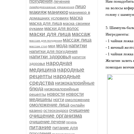
похудения
лечение
Нам понадобитьс
лицо
лимфодренажные упражнения
на волосы кефир
макияж
маникюр
маникюр в
голову с шампун
маска
домашних условиях
маска для лица
маска своими
5. Шампунь-баль
маски для волос
руками
маски для лица
массаж
Ингредиенты:
массаж лица
- 1 чайная ложк
массаж для похудения
напитки
мода
мед
массаж стоп
- 1 яичный желт
напитки для похудения
- 1 чайная ложк
напитки здоровья
напиток
Желатин залить 
народная
здоровья
помощью венчика
медицина
народные
рецепты
народные
средства
низкокалорийные
блюда
низкокалорийные
новости
новости
рецепты
медицины
ногти
омоложение
омоложение лица
онлайн
очищение
казино
остеохондроз
очищение организма
очищение печени
печень
питание
питание для
похудения
поджелудочная