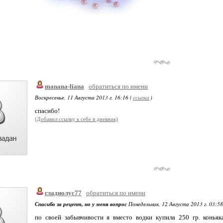
manana-liana
обратиться по имени
Воскресенье, 11 Августа 2013 г. 16:16 (
ссылка
)
спасибо!
(Добавил ссылку к себе в дневник)
гладиолус77
обратиться по имени
Спасибо за рецепт, но у меня вопрос
Понедельник, 12 Августа 2013 г. 03:58
по своей забывчивости я вместо водки купила 250 гр. конья