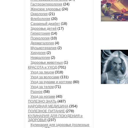
Гастроэнтерология
(24)
Женское здоровье
(24)
Онкология
(21)
Флебология
(20)
Сахарный диабет
(18)
Здоровье детей
(17)
Гипертония
(14)
Психология
(10)
Дерматалогия
(4)
Музыкотерапия
(2)
Хирургия
(2)
Невралогия
(2)
Здоровье животных
(1)
КРАСОТА и УХОД
(701)
Уход за лицом
(318)
Уход за волосами
(131)
Уход за руками и ногтями
(80)
Уход за телом
(71)
Разное
(58)
Уход за ногами
(40)
ПОЛЕЗНО ЗНАТЬ
(487)
НАРОДНАЯ МЕДИЦИНА
(354)
ПОЛЕЗНОЕ ПИТАНИЕ
(278)
КУЛИНАРИЯ ДЛЯ ПОХУДЕНИЯ и
ЗДОРОВЬЯ
(237)
Кулинария для здоровья (полезные