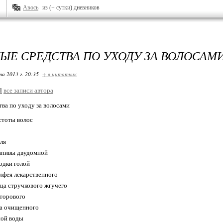
Авось
из (+ сутки) дневников
ЫЕ СРЕДСТВА ПО УХОДУ ЗА ВОЛОСАМ
та 2013 г. 20:35
+ в цитатник
l
все записи автора
ва по уходу за волосами
устоты волос
еля
крапивы двудомной
лодки голой
алфея лекарственного
рца стручкового жгучего
сторового
ра очищенного
ной воды