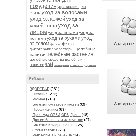
похудения
упражнения для
уход за волосами
спины
уход за кожей
уход за
уход за
кожей лица
лицом
уход за ногами
уход за
уход за руками
уход
ногтями
за телом
фитнесс
фитнес
целебные
фитотерапия
холестерин
целебные растения
напитки
целебные средства
целебный
чай
напиток
эзотерика
эликсир здоровья
Рубрики
-
ЗДОРОВЬЕ
(961)
Питание
(272)
Разное
(210)
Болезни суставов и костей
(69)
Профилактика
(63)
Простуда,ОРВИ,ОРЗ, Грипп
(48)
Другие болезни и их лечение
(37)
Болезни и здоровье глаз
(25)
Стоматология
(25)
РАК: борьба и лечение
(24)