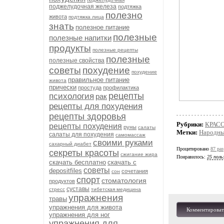
поджелудочная железа
подтяжка
полезно
живота
подтяжка лица
знать
полезное питание
полезные
полезные напитки
продукты
полезные рецепты
полезные
полезные свойства
советы
похудение
похудение
правильное питание
живота
прически
простуда
профилактика
рецепты
психология
рак
рецепты для похудения
рецепты здоровья
Рубрики:
КРАСО
рецепты похудения
руны
салаты
Метки:
Народные
салаты для похудения
самомассаж
своими руками
сахарный диабет
Процитировано
87 раз
секреты красоты
сжигание жира
Понравилось:
25 поль
скачать бесплатно
скачать с
советы
depositfiles
сочетания
сон
спорт
стоматология
продуктов
суставы
стресс
тибетская медицина
упражнения
травы
упражнения для живота
Комментироват
упражнения для ног
упражнения для