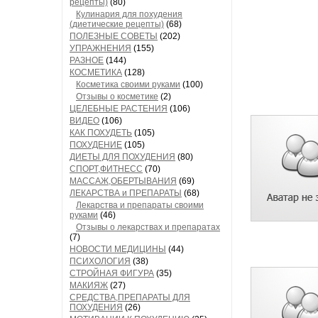
рецепты)
(80)
Кулинария для похудения
(диетические рецепты)
(68)
ПОЛЕЗНЫЕ СОВЕТЫ
(202)
УПРАЖНЕНИЯ
(155)
РАЗНОЕ
(144)
КОСМЕТИКА
(128)
Косметика своими руками
(100)
Отзывы о косметике
(2)
ЦЕЛЕБНЫЕ РАСТЕНИЯ
(106)
ВИДЕО
(106)
КАК ПОХУДЕТЬ
(105)
ПОХУДЕНИЕ
(105)
ДИЕТЫ ДЛЯ ПОХУДЕНИЯ
(80)
СПОРТ,ФИТНЕСС
(70)
МАССАЖ,ОБЕРТЫВАНИЯ
(69)
ЛЕКАРСТВА и ПРЕПАРАТЫ
(68)
Лекарства и препараты своими
руками
(46)
Отзывы о лекарствах и препаратах
(7)
НОВОСТИ МЕДИЦИНЫ
(44)
ПСИХОЛОГИЯ
(38)
СТРОЙНАЯ ФИГУРА
(35)
МАКИЯЖ
(27)
СРЕДСТВА,ПРЕПАРАТЫ ДЛЯ
ПОХУДЕНИЯ
(26)