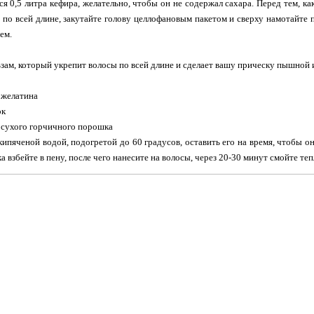
я 0,5 литра кефира, желательно, чтобы он не содержал сахара. Перед тем, ка
 по всей длине, закутайте голову целлофановым пакетом и сверху намотайте 
ем.
зам, который укрепит волосы по всей длине и сделает вашу прическу пышной 
а желатина
ок
а сухого горчичного порошка
кипяченой водой, подогретой до 60 градусов, оставить его на время, чтобы он 
 взбейте в пену, после чего нанесите на волосы, через 20-30 минут смойте теп