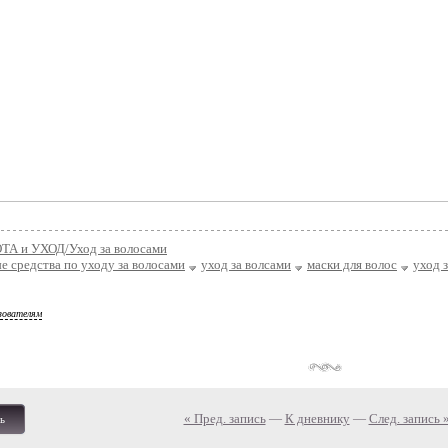
ТА и УХОД/Уход за волосами
 средства по уходу за волосами
уход за волсами
маски для волос
уход 
зователям
« Пред. запись
—
К дневнику
—
След. запись 
ь