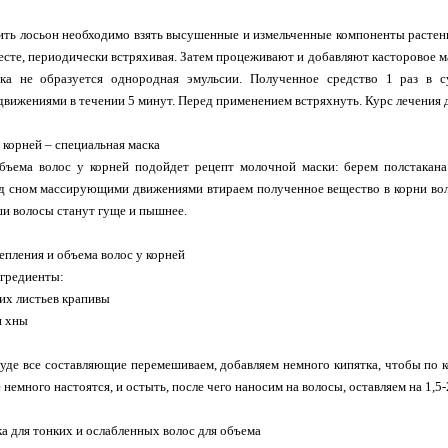
ть лосьон необходимо взять высушенные и измельченные компоненты растений
есте, периодически встряхивая. Затем процеживают и добавляют касторовое м
ка не образуется однородная эмульсии. Полученное средство 1 раз в 
ижениями в течении 5 минут. Перед применением встряхнуть. Курс лечения д
 корней – специальная маска
бъема волос у корней подойдет рецепт молочной маски: берем полстакана
 сном массирующими движениями втираем полученное вещество в корни воло
ши волосы станут гуще и пышнее.
репления и объема волос у корней
гредиенты:
хих листьев крапивы
и хны
уде все составляющие перемешиваем, добавляем немного кипятка, чтобы по 
е немного настоятся, и остыть, после чего наносим на волосы, оставляем на 1,
ка для тонких и ослабленных волос для объема