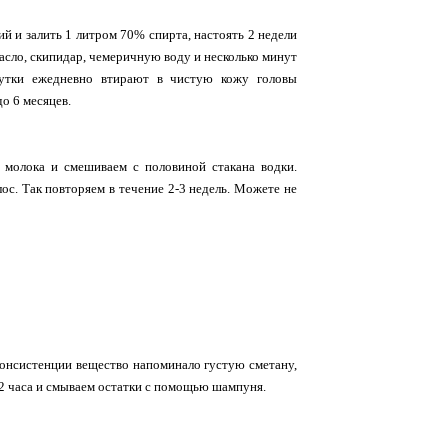
 и залить 1 литром 70% спирта, настоять 2 недели
асло, скипидар, чемеричную воду и несколько минут
сутки ежедневно втирают в чистую кожу головы
о 6 месяцев.
 молока и смешиваем с половиной стакана водки.
с. Так повторяем в течение 2-3 недель. Можете не
консистенции вещество напоминало густую сметану,
5-2 часа и смываем остатки с помощью шампуня.