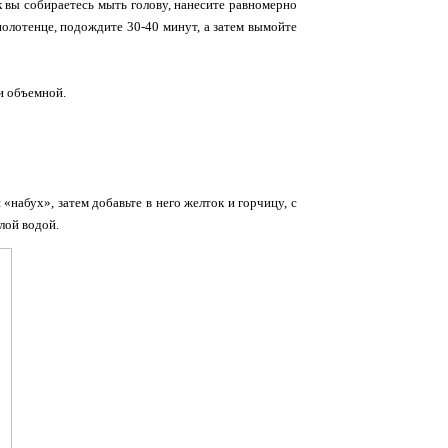
к вы собираетесь мыть голову, нанесите равномерно
полотенце, подождите 30-40 минут, а затем вымойте
и объемной.
«набух», затем добавьте в него желток и горчицу, с
лой водой.