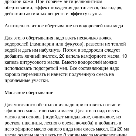
дряблой кожи. При горячем антицеллюлитном
обертывании, эффект похудения достигается, благодаря,
действию активных веществ и эффекту сауны.
Антицеллюлитное обертывание из водорослей или меда
Для этого обертывания надо взять несколько ложек
водорослей (ламинарии или фукусов), развести их теплой
водой и дать им набухнуть. Потом в водоросли следует
добавить яичный желток, 20 капель камфорного масла, 10
капель цитрусового масла. Вместо водорослей можно
использовать подогретый мед. Все составляющие надо
хорошо перемешать и нанести полученную смесь на
проблемные участки.
Масляное обертывание
Для масляного обертывания надо приготовить состав из
эфирного масла или смеси масел. Для этого надо взять
масло для основы (подойдет миндальное, оливковое, из
ростков пшеницы, лесного ореха, жожоба) и добавить в
него эфирное масло одного вида или смесь масел. На 20 мл
масла основы надо взять по 3 капли масла можжевельника,