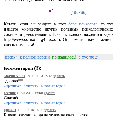
[480x65]
Кстати, если вы зайдете в этот
блог психолога
, то тут
найдете множество других полезных психологических
советов и рекомендаций. Блог психолога находится здесь
http://www.consulting4life.com. Он поможет вам изменить
жизнь к лучшем!
вверх^
к полной версии
понравилось!
в evernote
Комментарии (3):
16-08-2013-16:13
удалить
МаРиШкА_О
здорово!!!!!!!!!!
Обратиться
-
Ответить
-
К полной версии
19-08-2013-16:59
удалить
ессения
Спасибо.
Обратиться
-
Ответить
-
К полной версии
11-11-2016-18:20
удалить
agat344
Бывают случаи, когда на человека оказывается