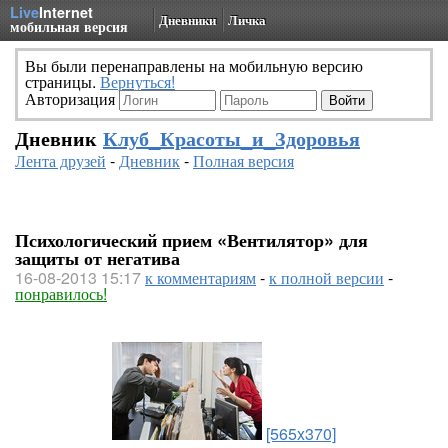
Live
Internet
Дневники
Личка
мобильная версия
Вы были перенаправлены на мобильную версию
страницы.
Вернуться!
Авторизация
Дневник
Клуб_Красоты_и_Здоровья
Лента друзей
-
Дневник
-
Полная версия
Психологический прием «Вентилятор» для
защиты от негатива
16-08-2013 15:17
к комментариям
-
к полной версии
-
понравилось!
[565x370]