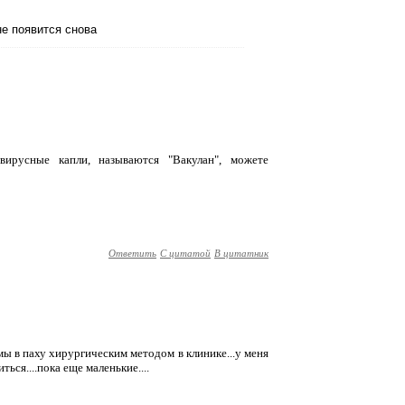
не появится снова
овирусные капли, называются "Вакулан", можете
Ответить
С цитатой
В цитатник
мы в паху хирургическим методом в клинике...у меня
ься....пока еще маленькие....