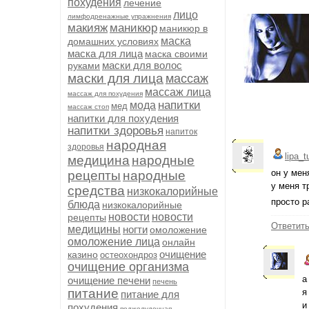
похудения
лечение
лицо
лимфодренажные упражнения
макияж
маникюр
маникюр в
маска
домашних условиях
маска для лица
маска своими
маски для волос
руками
маски для лица
массаж
массаж лица
массаж для похудения
напитки
мода
мед
массаж стоп
напитки для похудения
напитки здоровья
напиток
народная
здоровья
lipa_t
медицина
народные
он у мен
рецепты
народные
у меня т
средства
низкокалорийные
просто р
блюда
низкокалорийные
новости
новости
рецепты
Ответит
медицины
ногти
омоложение
омоложение лица
онлайн
очищение
казино
остеохондроз
очищение организма
а
очищение печени
печень
питание
я
питание для
и
похудения
поджелудочная