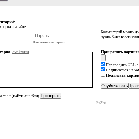
ентарий:
 пароль на сайте:
Комментарий можно доб
нужно будет ввести сим
Напоминание пароля
тария:
смайлики
Прикрепить картинк
Переводить URL в
Подписаться на к
Подписать карти
рафии: (найти ошибки)