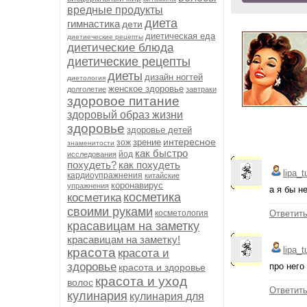
вредные продукты
диета
гимнастика
дети
диетическая еда
диетиеческие рецепты
диетические блюда
диетические рецепты
диеты
дизайн ногтей
диетология
женское здоровье
долголетие
завтраки
здоровое питание
здоровый образ жизни
здоровье
здоровье детей
интересное
зрение
зож
знаменитости
как быстро
йод
исследования
похудеть?
как похудеть
lipa_t
кардиоупражнения
китайские
коронавирус
упражнения
а я бы н
косметика
косметика
своими руками
косметология
Ответит
красавицам на заметку
красавицам на заметку!
lipa_t
красота
красота и
здоровье
про него
красота и здоровье
красота и уход
волос
Ответит
кулинария
кулинария для