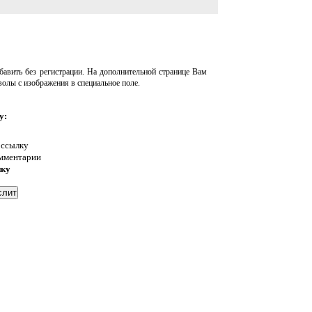
авить без регистрации. На дополнительной странице Вам
волы с изображения в специальное поле.
у:
 ссылку
омментарии
нку