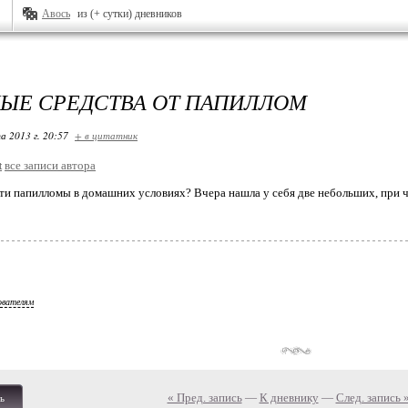
Авось
из (+ сутки) дневников
ЫЕ СРЕДСТВА ОТ ПАПИЛЛОМ
а 2013 г. 20:57
+ в цитатник
t
все записи автора
и папилломы в домашних условиях? Вчера нашла у себя две небольших, при ч
ователям
« Пред. запись
—
К дневнику
—
След. запись 
ь