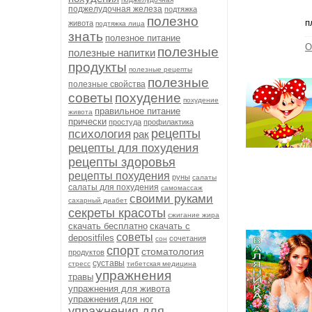
поджелудочная железа
подтяжка
полезно
п
живота
подтяжка лица
знать
полезное питание
О
полезные
полезные напитки
продукты
полезные рецепты
полезные
полезные свойства
советы
похудение
похудение
правильное питание
живота
прически
простуда
профилактика
рецепты
психология
рак
рецепты для похудения
рецепты здоровья
рецепты похудения
руны
салаты
салаты для похудения
самомассаж
своими руками
сахарный диабет
секреты красоты
сжигание жира
скачать бесплатно
скачать с
советы
depositfiles
сочетания
сон
спорт
стоматология
продуктов
суставы
стресс
тибетская медицина
упражнения
травы
упражнения для живота
упражнения для ног
упражнения для