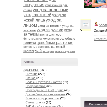
похудения
упражнения для
уход за волосами
спины
уход за кожей
уход за
уход за
кожей лица
лицом
Апол
уход за ногами
уход за
уход за руками
уход
ногтями
Спасибо!
за телом
фитнесс
фитнес
целебные
фитотерапия
холестерин
Ответит
целебные растения
напитки
целебные средства
целебный
чай
напиток
эзотерика
эликсир здоровья
Рубрики
-
ЗДОРОВЬЕ
(961)
Питание
(272)
Разное
(210)
Болезни суставов и костей
(69)
Профилактика
(63)
Простуда,ОРВИ,ОРЗ, Грипп
(48)
Другие болезни и их лечение
(37)
Болезни и здоровье глаз
(25)
Стоматология
(25)
Комментироват
РАК: борьба и лечение
(24)