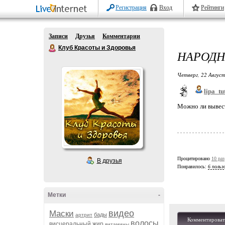
Регистрация
Вход
Рейтинги
Записи
Друзья
Комментарии
Клуб Красоты и Здоровья
НАРОДН
Четверг, 22 Август
lipa_tu
Можно ли вывест
Процитировано
10 раз
В друзья
Понравилось:
6 польз
Метки
-
видео
Маски
бады
артрит
Комментироват
волосы
висцеральный жир
витамины