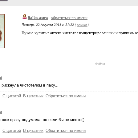
fialka-astra
обратиться по имени
Четверг, 22 Августа 2013 г. 21:22 (
ссылка
)
Нужно купить в аптеке чистотел концентрированный и прижечь-от
ut
е рискнула чистотелом в паху...
ь
С цитатой
В цитатник
Обратиться по имени
ut
 тоже сразу подумала, но если бы не место((
ь
С цитатой
В цитатник
Обратиться по имени