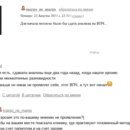
margo_ne_margo
обратиться по имени
Четверг, 22 Августа 2013 г. 22:51 (
ссылка
)
Для начала неплохо было бы сдать анализы на ВПЧ...
ut
я есть, сдавала анализы еще два года назад, когда нашли эрозию
ри неонкогенных разновидности
аньше он никак не проявлял себя, этот ВПЧ, а тут вот начал
ь
С цитатой
В цитатник
Обратиться по имени
margo_ne_margo
 эрозия это по-вашему мнению не проявление?)
 бы на вашем месте поискала клинику, где практикуют плазменный метод
 на счет папиллом,и на счет эрозии