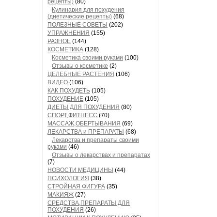
рецепты)
(80)
Кулинария для похудения
(диетические рецепты)
(68)
ПОЛЕЗНЫЕ СОВЕТЫ
(202)
УПРАЖНЕНИЯ
(155)
РАЗНОЕ
(144)
КОСМЕТИКА
(128)
Косметика своими руками
(100)
Отзывы о косметике
(2)
ЦЕЛЕБНЫЕ РАСТЕНИЯ
(106)
ВИДЕО
(106)
КАК ПОХУДЕТЬ
(105)
ПОХУДЕНИЕ
(105)
ДИЕТЫ ДЛЯ ПОХУДЕНИЯ
(80)
СПОРТ,ФИТНЕСС
(70)
МАССАЖ,ОБЕРТЫВАНИЯ
(69)
ЛЕКАРСТВА и ПРЕПАРАТЫ
(68)
Лекарства и препараты своими
руками
(46)
Отзывы о лекарствах и препаратах
(7)
НОВОСТИ МЕДИЦИНЫ
(44)
ПСИХОЛОГИЯ
(38)
СТРОЙНАЯ ФИГУРА
(35)
МАКИЯЖ
(27)
СРЕДСТВА,ПРЕПАРАТЫ ДЛЯ
ПОХУДЕНИЯ
(26)