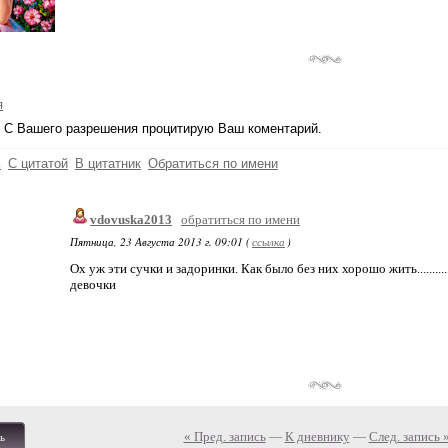
я
 С Вашего разрешения процитирую Ваш коментарий.
ь
С цитатой
В цитатник
Обратиться по имени
vdovuska2013
обратиться по имени
Пятница, 23 Августа 2013 г. 09:01 (
ссылка
)
Ох уж эти сучки и задоринки. Как было без них хорошо жить..........
девочки
« Пред. запись
—
К дневнику
—
След. запись 
ь