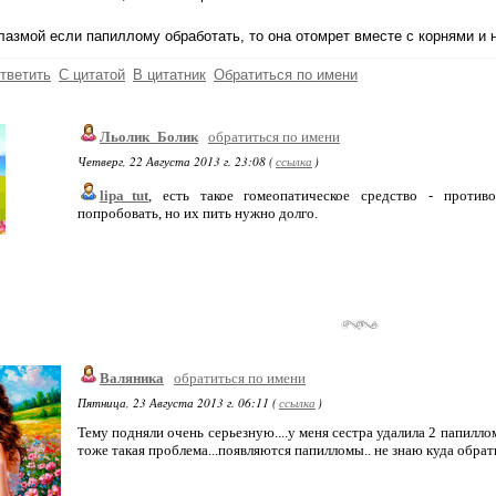
лазмой если папиллому обработать, то она отомрет вместе с корнями и 
тветить
С цитатой
В цитатник
Обратиться по имени
Льолик_Болик
обратиться по имени
Четверг, 22 Августа 2013 г. 23:08 (
ссылка
)
lipa_tut
, есть такое гомеопатическое средство - против
попробовать, но их пить нужно долго.
Валяника
обратиться по имени
Пятница, 23 Августа 2013 г. 06:11 (
ссылка
)
Тему подняли очень серьезную....у меня сестра удалила 2 папилло
тоже такая проблема...появляются папилломы.. не знаю куда обратит