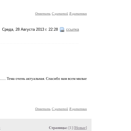
Ответить
С цитатой
В цитатник
Среда, 28 Августа 2013 г. 22:28
ссылка
....... Тема очень актуальная. Спасибо вам всем милые
Ответить
С цитатой
В цитатник
»
Страницы:
[1] [
Новые
]