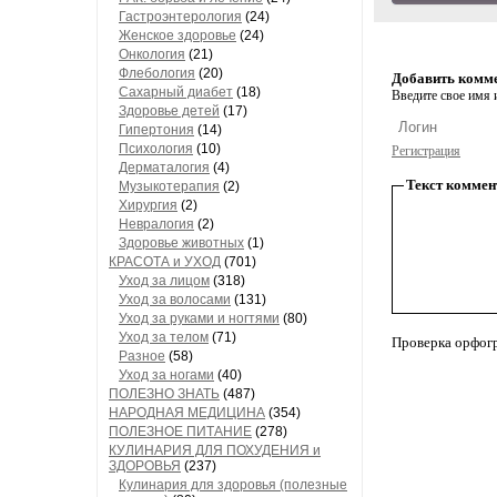
Гастроэнтерология
(24)
Женское здоровье
(24)
Онкология
(21)
Флебология
(20)
Добавить комм
Сахарный диабет
(18)
Введите свое имя и
Здоровье детей
(17)
Гипертония
(14)
Психология
(10)
Регистрация
Дерматалогия
(4)
Текст коммен
Музыкотерапия
(2)
Хирургия
(2)
Невралогия
(2)
Здоровье животных
(1)
КРАСОТА и УХОД
(701)
Уход за лицом
(318)
Уход за волосами
(131)
Уход за руками и ногтями
(80)
Уход за телом
(71)
Проверка орфог
Разное
(58)
Уход за ногами
(40)
ПОЛЕЗНО ЗНАТЬ
(487)
НАРОДНАЯ МЕДИЦИНА
(354)
ПОЛЕЗНОЕ ПИТАНИЕ
(278)
КУЛИНАРИЯ ДЛЯ ПОХУДЕНИЯ и
ЗДОРОВЬЯ
(237)
Кулинария для здоровья (полезные