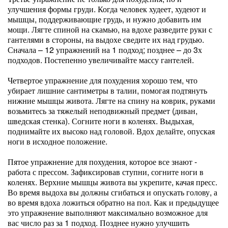
улучшения формы груди. Когда человек худеет, худеют и
мышцы, поддерживающие грудь, и нужно добавить им
мощи. Лягте спиной на скамью, на вдохе разведите руки с
гантелями в стороны, на выдохе сведите их над грудью.
Сначала – 12 упражнений на 1 подход; позднее – до 3х
подходов. Постепенно увеличивайте массу гантелей.
Четвертое упражнение для похудения хорошо тем, что
убирает лишние сантиметры в талии, помогая подтянуть
нижние мышцы живота. Лягте на спину на коврик, руками
возьмитесь за тяжелый неподвижный предмет (диван,
шведская стенка). Согните ноги в коленях. Выдыхая,
поднимайте их высоко над головой. Вдох делайте, опуская
ноги в исходное положение.
Пятое упражнение для похудения, которое все знают -
работа с прессом. Зафиксировав ступни, согните ноги в
коленях. Верхние мышцы живота вы укрепите, качая пресс.
Во время выдоха вы должны сгибаться и опускать голову, а
во время вдоха ложиться обратно на пол. Как и предыдущее
это упражнение выполняют максимально возможное для
вас число раз за 1 подход. Позднее нужно улучшить