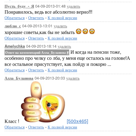
04-09-2013-01:48
удалить
Пусть_буду_-_Я
Понравилось, ведь все абсолютно верно!!!
Обратиться
-
Ответить
-
К полной версии
04-09-2013-13:01
удалить
люблю_с
хорошие советы,как бы не забыть
Обратиться
-
Ответить
-
К полной версии
04-09-2013-18:14
удалить
Amelychka
И когда на пенсии тоже,
Ответ на комментарий Алла_Буланова
#
особенно про челку со лба, у меня еще осталось на голове!А
все остальное присутствует, как пойду и покорю ...
Обратиться
-
Ответить
-
К полной версии
04-09-2013-20:03
удалить
Алла_Буланова
Класс !
[500x465]
Обратиться
-
Ответить
-
К полной версии