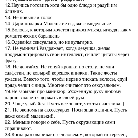
12.Научись готовить хотя бы одно блюдо и радуй им
близких.
13. Не повышай голос.
14. Дари подарки.Маленькие и даже самодельные.
15.Волосы, к которым хочется прикоснуться,выглядят как у
романтических барышень
16.Одевайся сексуально, но не вульгарно.
17. Не умничай.Раздражает, когда девушка, желая
продемонстрировать свой интеллект, сыплет цитаты через
фразу.
18. Не дергайся. Не гоняй крошки по столу, не мни
салфетки, не ковыряй корешок книжки. Такие жесты
ужасны. Вместо того, чтобы нервно тискать волосы, сдуй
прядь челки с лица. Многие считают это сексуальным.
19.Не забывай про маникюр. Ухоженную руку любому
парню захочется держать в своей руке.
20. Чаще улыбайся. Пусть все знают, что ты счастлива :)
21. Не экономь на аксессуарах. Носи знак отличия. Пусть
даже самый маленький.
22. Меньше говори о себе. Пусть окружающие сами
спрашивают.
23.Когда разговаривают с человеком, который интересен,