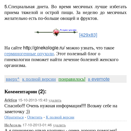
5.Специальная диета. Во время месячных лучше избегать
приема тяжелой и острой пищи. За неделю до месячных
желательно есть по-больше овощей и фруктов.
[429x83]
На сайте http://ginekologie.ru/ можно узнать, что такое
герминогенные опухоли
. Этот полезный блог о
гинекологии поможет найти лечение болезней женского
организма.
вверх^
к полной версии
понравилось!
в evernote
Комментарии (2):
15-10-2013-15:43
удалить
Arktica
Спасибо!!! Очень нужная информация!!!! Возьму себе на
заметочку ;))
Обратиться
-
Ответить
-
К полной версии
17-10-2013-01:46
удалить
НеАссоль
А я принимаю отвар крапивы - очень хорошо помогает!